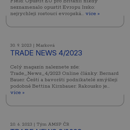
Field: Opustit EU pro Británii nikdy
neznamenalo opustit Evropu Irsko:
nejrychleji rostoucí evropská…
více »
30. 9. 2023 | Marková
TRADE NEWS 4/2023
Celý magazín naleznete zde:
Trade_News_4/2023 Online články: Bernard
Bauer: Čeští a bavorští podnikatelé smýšlejí
podobně Bettina Kirnbauer: Rakousko je…
více »
20. 6. 2023 | Tým AMSP ČR