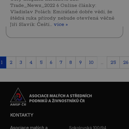
Trade_News_2022 6 Online články:
Vladislav Polách: Emiráťané dobře vědí, že
štědrá ruka přírody nebude otevřená věčně
Jiří Slavík: Čeští…
více »
1
2
3
4
5
6
7
8
9
10
...
25
26
KONTAKTY
Asociace malých a
Sokolovská 100/94