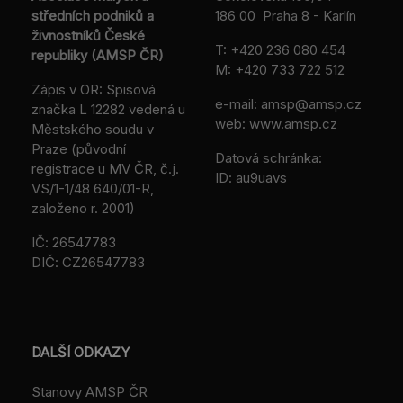
středních podniků a
186 00 Praha 8 - Karlín
živnostníků České
T:
+420 236 080 454
republiky (AMSP ČR)
M:
+420 733 722 512
Zápis v OR: Spisová
e-mail:
amsp@amsp.cz
značka L 12282 vedená u
web: www.amsp.cz
Městského soudu v
Praze (původní
Datová schránka:
registrace u MV ČR, č.j.
ID: au9uavs
VS/1-1/48 640/01-R,
založeno r. 2001)
IČ: 26547783
DIČ: CZ26547783
DALŠÍ ODKAZY
Stanovy AMSP ČR