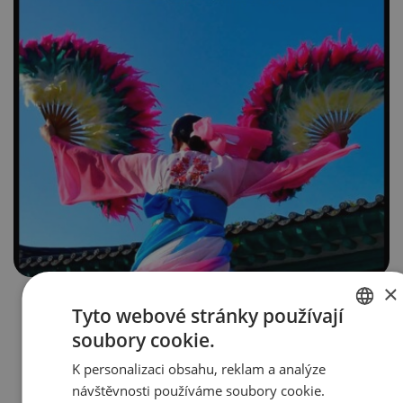
×
25. 6. 2024 | Marková
Tyto webové stránky používají
TRADE NEWS 3/2024
soubory cookie.
CZECH
K personalizaci obsahu, reklam a analýze
Vychází nové číslo magazínu TRADE NEWS.
ENGLISH
V čísle najdete: Korejská republika tančí v
návštěvnosti používáme soubory cookie.