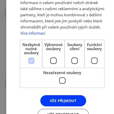
rytmu inovací I přes geografickou
Informace o vašem používání našich stránek
vzdálenost mají Korea a Česko k sobě…
více »
také sdílíme s našimi reklamními a analytickými
partnery, kteří je mohou kombinovat s dalšími
informacemi, které jste jim poskytli nebo které
shromáždili při vašem používání jejich služeb.
Více informací
25. 6. 2024 | Marková
TRADE NEWS 3/2024
Nezbytně
Výkonové
Soubory
Funkční
nutné
soubory
cílení
soubory
soubory
Celý magazín naleznete zde:
Trade_News_2024_3 Online články: V čísle
najdete: Korejská republika tančí v rytmu
inovací I přes geografickou vzdálenost mají
Nezařazené soubory
Korea a Česko k…
více »
VŠE PŘIJMOUT
9. 5. 2024 | Kuchařová
TRADE NEWS 2/2024