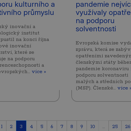
oru kulturního a
pandemie nejví
tivního průmyslu
využívaly opatře
na podporu
ský inovační a
solventnosti
logický institut
spustil na konci října
Evropská komise vyd
ové inovační
zprávu, která se zabýv
rství, které se
opatřeními zavedený
uje na podporu
členskými státy běh
renceschopnosti a
pandemie koronaviru 
 evropských…
více »
podporu solventnosti
malých a středních p
(MSP). Členské…
více 
1
2
3
4
5
6
7
8
9
10
...
25
26