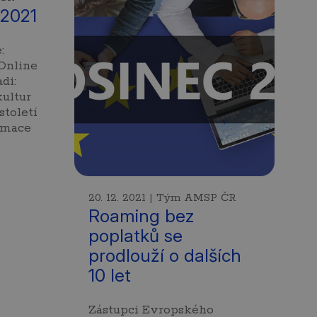
2021
:
Online
di:
kultur
století
rmace
20. 12. 2021 | Tým AMSP ČR
Roaming bez
poplatků se
prodlouží o dalších
10 let
Zástupci Evropského