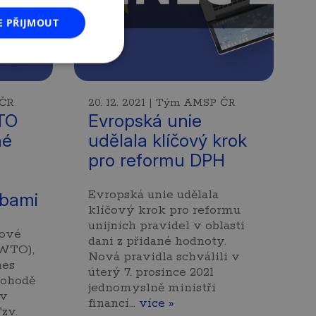
E PŘIJMOUT
 ČR
20. 12. 2021 | Tým AMSP ČR
TO
Evropská unie
né
udělala klíčový krok
pro reformu DPH
Evropská unie udělala
žbami
klíčový krok pro reformu
unijních pravidel v oblasti
tové
dani z přidané hodnoty.
(WTO),
Nová pravidla schválili v
nes
úterý 7. prosince 2021
dohodě
jednomyslně ministři
 v
financí…
více »
zv.