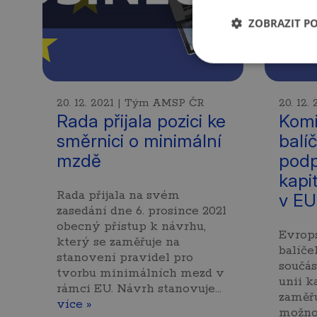
ZOBRAZIT P
20. 12. 2021 | Tým AMSP ČR
20. 12
Rada přijala pozici ke
Komi
směrnici o minimální
balí
mzdě
pod
kapi
Rada přijala na svém
v EU
zasedání dne 6. prosince 2021
obecný přístup k návrhu,
Evrops
který se zaměřuje na
balíče
stanovení pravidel pro
součás
tvorbu minimálních mezd v
unii k
rámci EU. Návrh stanovuje…
zaměřu
více »
možnos