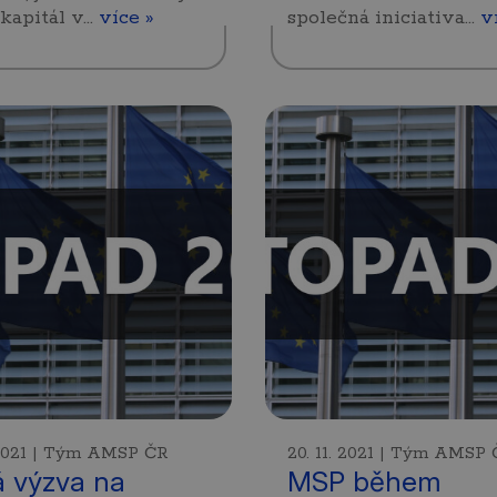
 kapitál v…
více »
společná iniciativa…
v
. 2021 | Tým AMSP ČR
20. 11. 2021 | Tým AMSP
 výzva na
MSP během