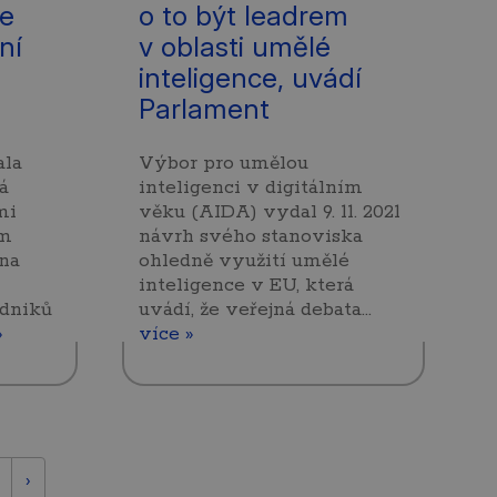
ce
o to být leadrem
ní
v oblasti umělé
inteligence, uvádí
Parlament
ala
Výbor pro umělou
á
inteligenci v digitálním
mi
věku (AIDA) vydal 9. 11. 2021
em
návrh svého stanoviska
na
ohledně využití umělé
inteligence v EU, která
odniků
uvádí, že veřejná debata…
»
více »
›