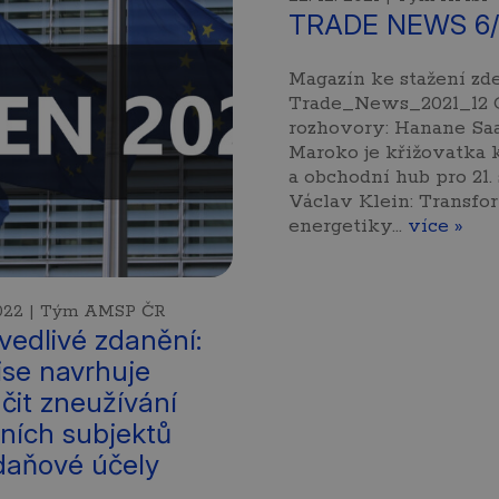
TRADE NEWS 6/
Magazín ke stažení zde
Trade_News_2021_12 
rozhovory: Hanane Saa
Maroko je křižovatka 
a obchodní hub pro 21. 
Václav Klein: Transfo
energetiky…
více »
 2022 | Tým AMSP ČR
vedlivé zdanění:
se navrhuje
čit zneužívání
ivních subjektů
daňové účely