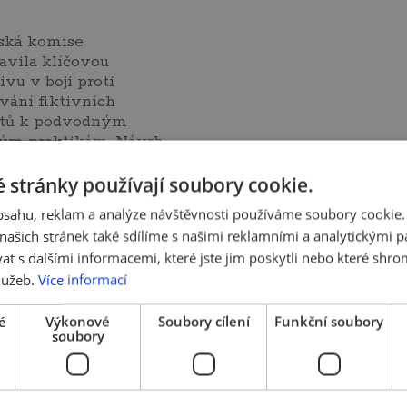
ská komise
avila klíčovou
tivu v boji proti
vání fiktivních
ktů k podvodným
ým praktikám. Návrh
 zajistit, aby subjekty
 stránky používají soubory cookie.
pské unii,…
více »
obsahu, reklam a analýze návštěvnosti používáme soubory cookie.
ašich stránek také sdílíme s našimi reklamními a analytickými par
 s dalšími informacemi, které jste jim poskytli nebo které shro
lužeb.
Více informací
é
Výkonové
Soubory cílení
Funkční soubory
soubory