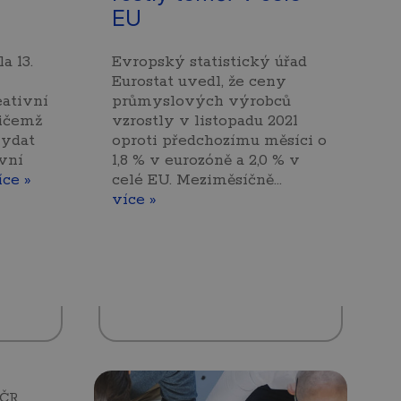
EU
a 13.
Evropský statistický úřad
Eurostat uvedl, že ceny
ativní
průmyslových výrobců
řičemž
vzrostly v listopadu 2021
vydat
oproti předchozímu měsíci o
vní
1,8 % v eurozóně a 2,0 % v
íce »
celé EU. Meziměsíčně…
více »
 ČR