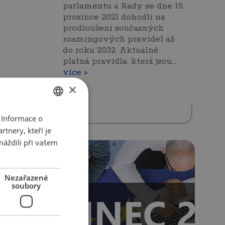
parlamentu a Rady se dne 15.
prosince 2021 dohodli na
prodloužení současných
roamingových pravidel až
do roku 2032. Aktuálně
platná pravidla, která jsou…
více »
×
 Informace o
CZECH
tnery, kteří je
ENGLISH
máždili při vašem
Nezařazené
soubory