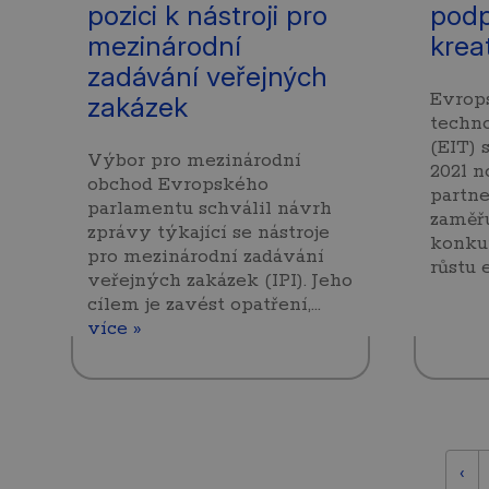
pozici k nástroji pro
podp
mezinárodní
krea
zadávání veřejných
Evrop
zakázek
techno
(EIT) 
Výbor pro mezinárodní
2021 n
obchod Evropského
partne
parlamentu schválil návrh
zaměř
zprávy týkající se nástroje
konku
pro mezinárodní zadávání
růstu
veřejných zakázek (IPI). Jeho
cílem je zavést opatření,…
více »
‹