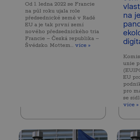
Od 1. ledna 2022 se Francie
vlas
na půl roku ujala role
na je
předsednické země v Radě
pand
EU a je tak první zemí
ekol
nového předsednického tria
Francie – Česká republika –
digi
Švédsko. Mottem…
více »
Komis
unie p
(EUIPO
EU pro
podnik
pro ma
se síd
více »