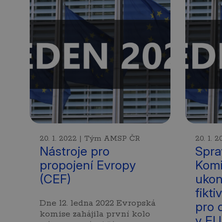
20. 1. 2022 | Tým AMSP ČR
20. 1.
Nástroje pro
Spra
propojení Evropy
Komi
(CEF)
ukon
fikt
Dne 12. ledna 2022 Evropská
pro 
komise zahájila první kolo
v EU