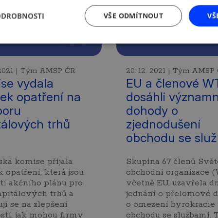
ODROBNOSTI
VŠE ODMÍTNOUT
VŠ
. 2021 | Tým AMSP ČR
20. 12. 2021 | Tým AMSP
se vydala
EU a členové W
ček opatření na
dosáhli význam
poru
dohody o
tálových trhů
zjednodušení
obchodu se slu
ká komise přijala
Skupina 67 členů Svě
k opatření, která jsou
obchodní organizace 
tí akčního plánu pro
včetně EU, uzavřela d
apitálových trhů a
jednání o přelomové 
jí se na zlepšení
o omezení byrokracie
tí, jak mohou firmy
obchodu se službami. T