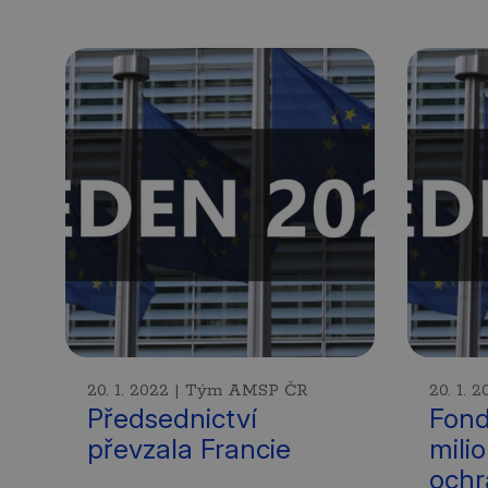
20. 1. 2022 | Tým AMSP ČR
20. 1.
Předsednictví
Fond
převzala Francie
mili
ochr