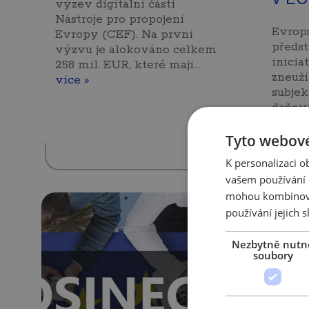
výzev digitální části
Nástroje pro propojení
Evrop
Evropy (CEF). Na první
předst
výzvu je alokováno celkem
inicia
258 mil. EUR, které mají…
zneuží
více »
subje
daňov
by měl
Tyto webové
v Evro
K personalizaci 
vašem používání n
mohou kombinovat
používání jejich s
Nezbytně nutn
soubory