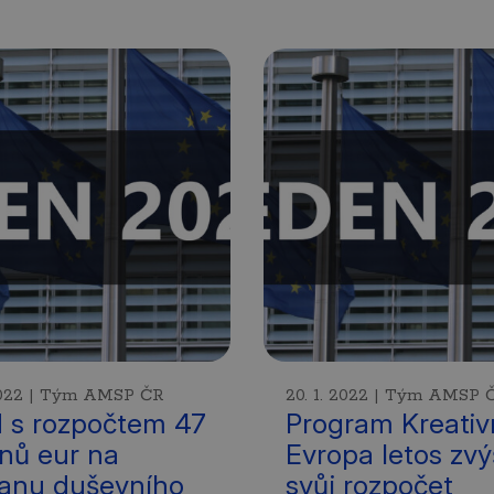
 2022 | Tým AMSP ČR
20. 1. 2022 | Tým AMSP 
 s rozpočtem 47
Program Kreativ
onů eur na
Evropa letos zvý
anu duševního
svůj rozpočet