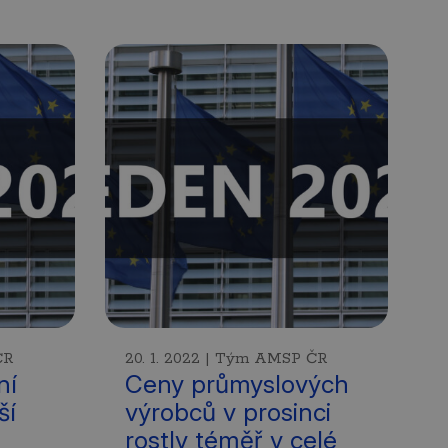
ČR
20. 1. 2022 | Tým AMSP ČR
ní
Ceny průmyslových
ší
výrobců v prosinci
rostly téměř v celé