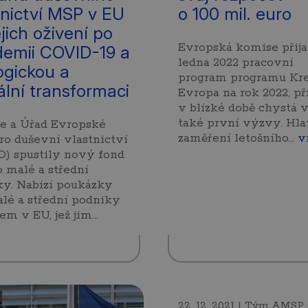
tnictví MSP v EU
o 100 mil. euro
jich oživení po
Evropská komise přijal
emii COVID-19 a
ledna 2022 pracovní
ogickou a
program programu Kre
tální transformaci
Evropa na rok 2022, p
v blízké době chystá 
také první výzvy. Hla
e a Úřad Evropské
zaměření letošního…
v
ro duševní vlastnictví
) spustily nový fond
 malé a střední
y. Nabízí poukázky
lé a střední podniky
lem v EU, jež jim…
22. 12. 2021 | Tým AMSP