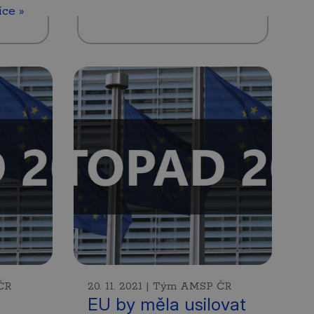
íce »
 ČR
20. 11. 2021 | Tým AMSP ČR
EU by měla usilovat