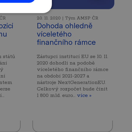
 ČR
20. 11. 2020 | Tým AMSP ČR
ozici
Dohoda ohledně
mu
víceletého
finančního rámce
 států
Zástupci institucí EU se 10. 11.
nání
2020 dohodli na podobě
ný
víceletého finančního rámce
ní
na období 2021-2027 a
entem
nástroje NextGenerationEU.
verze
Celkový rozpočet bude činit
í…
1 800 mld. euro…
více »