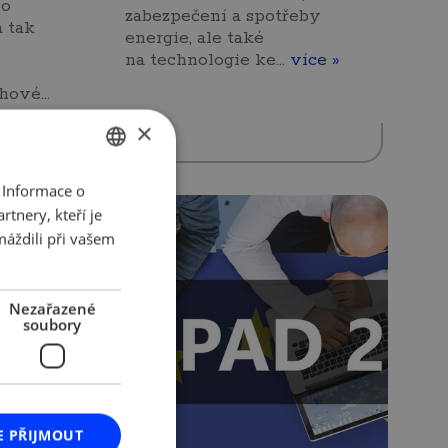
 o
zabezpečení a spotřeby
a tak
energie, ale také
na technologie ke…
více »
m
ěhové…
×
 Informace o
CZECH
tnery, kteří je
ENGLISH
máždili při vašem
Nezařazené
soubory
E PŘIJMOUT