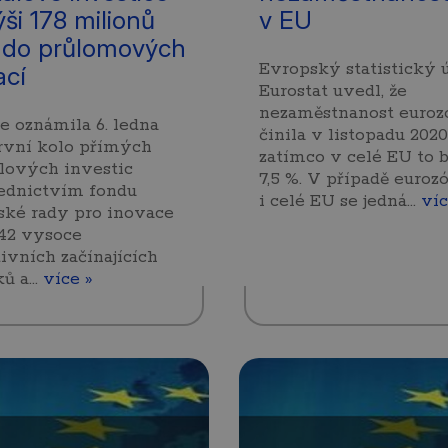
ýši 178 milionů
v EU
do průlomových
Evropský statistický 
ací
Eurostat uvedl, že
nezaměstnanost euro
 oznámila 6. ledna
činila v listopadu 2020
rvní kolo přímých
zatímco v celé EU to 
lových investic
7,5 %. V případě euroz
řednictvím fondu
i celé EU se jedná…
víc
ské rady pro inovace
 42 vysoce
ivních začínajících
ků a…
více »