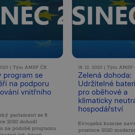
. 2020 | Tým AMSP ČR
18. 12. 2020 | Tým AMSP
 program se
Zelená dohoda:
ří na podporu
Udržitelné bater
ování vnitřního
pro oběhové a
klimaticky neutr
hospodářství
ký parlament se 8.
ce 2020 dohodl
Evropská komise navrh
ou na podobě programu
prosince 2020 moderni