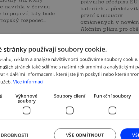
dnotný trh, který
právního předpisu EU
e navrhla v červnu
bateriích, a představil
Je to poprvé, kdy bude
první z iniciativ
vropský rozpočet…
oznámených v nové
Akčním plánu pro ob
více »
 stránky používají soubory cookie.
obsahu, reklam a analýze návštěvnosti používáme soubory cookie.
ašich stránek také sdílíme s našimi reklamními a analytickými par
. 2020 | Tým AMSP ČR
 s dalšími informacemi, které jste jim poskytli nebo které shro
DE NEWS
lužeb.
Více informací
20
é
Výkonové
Soubory cílení
Funkční soubory
soubory
_News_2020_12
více »
ODROBNOSTI
VŠE ODMÍTNOUT
VŠ