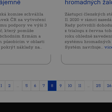
ájemné
hromadných žal
ká komise schválila
Zástupci členských stá
avek ČR na vytvoření
11. 2020 v rámci zasedá
amu podpory ve výši 3
Rady potvrdili dohodu
č, který pomůže
z trialogu z června to
bchodním firmám a
roku ohledně zaveden
 působícím v oblasti
systému hromadných ž
 pokrýt náklady na…
Systém navrhuje…
víc
1
2
...
5
6
7
8
9
10
11
...
25
26