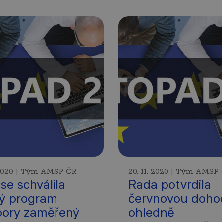
. 2020 | Tým AMSP ČR
20. 11. 2020 | Tým AMSP
se schválila
Rada potvrdila
ý program
červnovou doho
ory zaměřený
ohledně