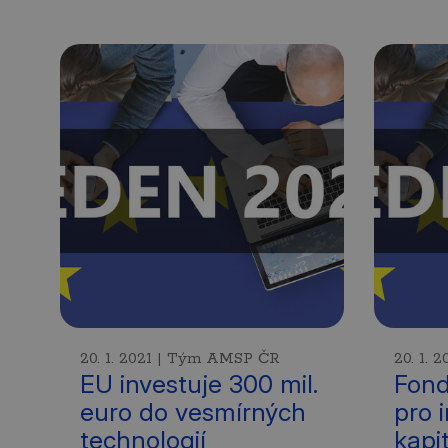
20. 1. 2021 | Tým AMSP ČR
20. 1.
EU investuje 300 mil.
Fond
euro do vesmírných
pro 
technologií
kapi