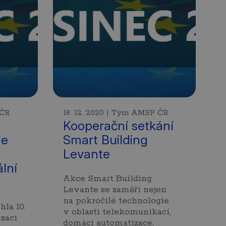
 ČR
18. 12. 2020 | Tým AMSP ČR
Kooperační setkání
ie
Smart Building
Levante
ální
Akce Smart Building
Levante se zaměří nejen
na pokročilé technologie
la 10.
v oblasti telekomunikací,
zaci
domácí automatizace,