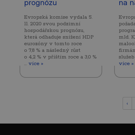
prognózu
na n
Evropská komise vydala 5.
Evrops
11. 2020 svou podzimní
požad
hospodářskou prognózu,
progr
která odhaduje snížení HDP
mld. K
eurozóny v tomto roce
maloo
o 7,8 % a následný růst
firmám
o 4,2 % v příštím roce a 3,0 %
služeb
…
více »
více »
‹