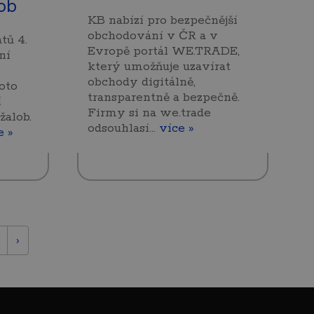
ob
KB nabízí pro bezpečnější
obchodování v ČR a v
tů 4.
Evropě portál WE.TRADE,
ní
který umožňuje uzavírat
obchody digitálně,
hoto
transparentně a bezpečně.
í
Firmy si na we.trade
alob.
odsouhlasí…
více »
e »
›