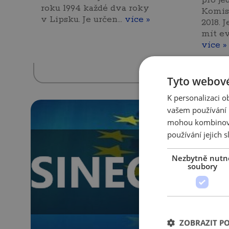
pro je
roku 1994 každé dva roky
Komis
v Lipsku. Je určen…
více »
2018. 
mít e
více »
Tyto webové
K personalizaci 
vašem používání n
17. 12
mohou kombinovat
TRA
používání jejich s
6/20
Nezbytně nutn
soubory
Trade
ZOBRAZIT P