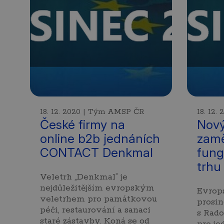
18. 12. 2020 | Tým AMSP ČR
18. 12
České firmy na
Nový
online b2b jednáních
zamě
CONTACT Denkmal
fung
trhu
Veletrh „Denkmal“ je
nejdůležitějším evropským
Evrops
veletrhem pro památkovou
prosin
péči, restaurování a sanaci
s Rad
staré zástavby. Koná se od