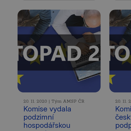
20. 11. 2020 | Tým AMSP ČR
20. 11
Komise vydala
Komi
podzimní
česk
hospodářskou
podp