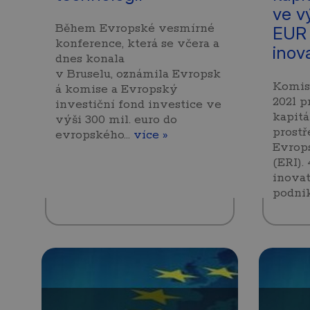
ve v
Během Evropské vesmírné
EUR 
konference, která se včera a
inov
dnes konala
v Bruselu, oznámila Evropsk
Komise
á komise a Evropský
2021 p
investiční fond investice ve
kapitá
výši 300 mil. euro do
prost
evropského…
více »
Evrop
(ERI).
inovat
podni