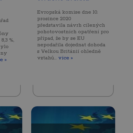
Evropská komise dne 10.
prosince 2020
úřad
představila návrh cílených
pohotovostních opatření pro
zóny
případ, že by se EU
 8,3 %,
nepodařila dojednat dohoda
bylo
s Velkou Británií ohledně
óny
vztahů…
více »
e »