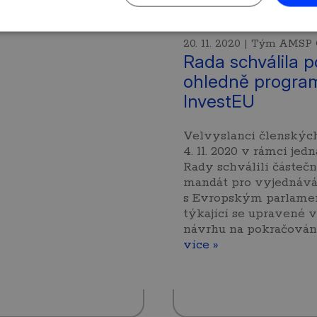
20. 11. 2020 | Tým AMSP
Rada schválila p
ohledně progra
InvestEU
Velvyslanci členských
4. 11. 2020 v rámci jed
Rady schválili částeč
mandát pro vyjednává
s Evropským parlam
týkající se upravené 
návrhu na pokračován
více »