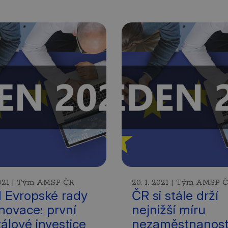
 2021 | Tým AMSP ČR
20. 1. 2021 | Tým AMSP 
 Evropské rady
ČR si stále drží
inovace: první
nejnižší míru
tálové investice
nezaměstnanost