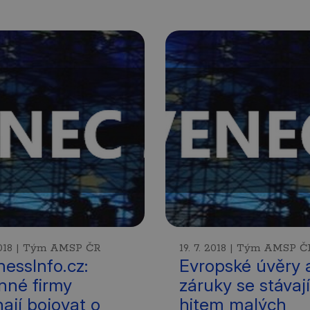
 2018 | Tým AMSP ČR
19. 7. 2018 | Tým AMSP Č
nessInfo.cz:
Evropské úvěry 
nné firmy
záruky se stávají
nají bojovat o
hitem malých