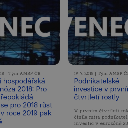
 2018 | Tým AMSP ČR
19. 7. 2018 | Tým AMSP Č
í hospodářská
Podnikatelské
nóza 2018: Pro
investice v prvn
řepokládá
čtvrtletí rostly
se pro 2018 růst
V prvním čtvrtletí ro
 v roce 2019 pak
činila míra podnikate
%
investic v eurozóně 23