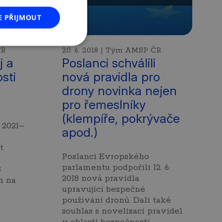
E PŘIJMOUT
ČR
20. 6. 2018 | Tým AMSP ČR
j a
Poslanci schválili
sti
nová pravidla pro
drony novinka nejen
pro řemeslníky
(klempíře, pokrývače
 2021–
apod.)
t
Poslanci Evropského
parlamentu podpořili 12. 6.
3
2018 nová pravidla
h na
upravující bezpečné
používání dronů. Dali také
souhlas s novelizací pravidel
v oblasti bezpečnosti