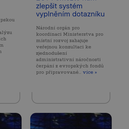
zlepšit systém
vyplněním dotazníku
opskou
Národní orgán pro
nalýzu
koordinaci Ministerstva pro
ích
místní rozvoj zahajuje
em
veřejnou konzultaci ke
h
zjednodušení
administrativní náročnosti
čerpání z evropských fondů
pro připravované…
více »