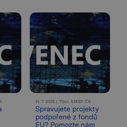
R
19. 7. 2018 | Tým AMSP ČR
a
Spravujete projekty
podpořené z fondů
EU? Pomozte nám