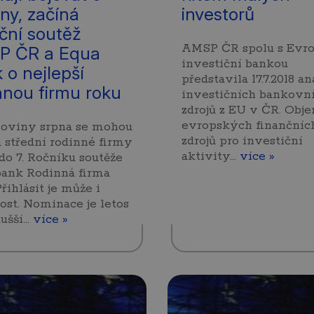
íny, začíná
investorů
iční soutěž
AMSP ČR spolu s Evr
P ČR a Equa
investiční bankou
 o nejlepší
představila 17.7.2018 a
nnou firmu roku
investičních bankovn
zdrojů z EU v ČR. Obj
evropských finančníc
loviny srpna se mohou
zdrojů pro investiční
 střední rodinné firmy
aktivity…
více »
 do 7. Ročníku soutěže
bank Rodinná firma
Přihlásit je může i
ost. Nominace je letos
dušší…
více »