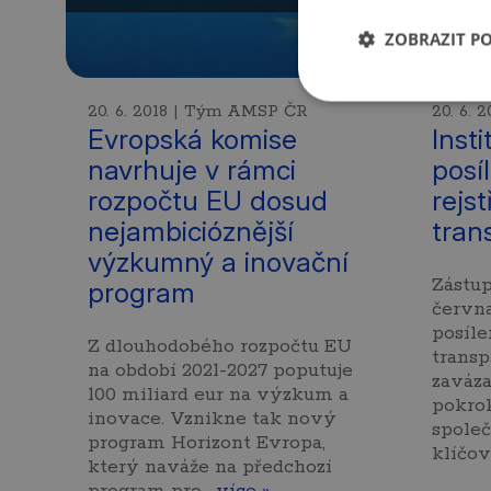
ZOBRAZIT P
20. 6. 2018 | Tým AMSP ČR
20. 6.
Evropská komise
Inst
navrhuje v rámci
posí
rozpočtu EU dosud
rejst
nejambicióznější
tran
výzkumný a inovační
Zástupc
program
června
posíle
Z dlouhodobého rozpočtu EU
transp
na období 2021-2027 poputuje
zaváza
100 miliard eur na výzkum a
pokro
inovace. Vznikne tak nový
spole
program Horizont Evropa,
klíčo
který naváže na předchozí
program pro…
více »