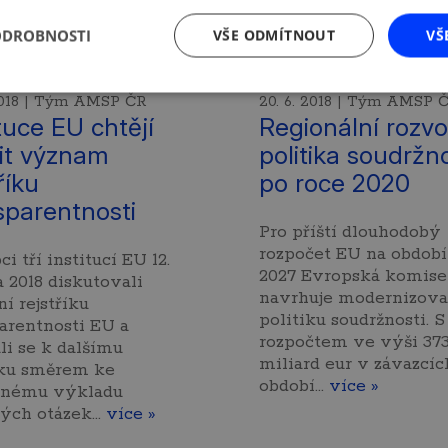
ODROBNOSTI
VŠE ODMÍTNOUT
VŠ
 2018 | Tým AMSP ČR
20. 6. 2018 | Tým AMSP 
ituce EU chtějí
Regionální rozvo
lit význam
politika soudržno
říku
po roce 2020
sparentnosti
Pro příští dlouhodobý
rozpočet EU na období
i tří institucí EU 12.
2027 Evropská komise
 2018 diskutovali
navrhuje modernizova
ní rejstříku
politiku soudržnosti. S
arentnosti EU a
rozpočtem ve výši 37
li se k dalšímu
miliard eur v závazcíc
ku směrem ke
období…
více »
čnému výkladu
vých otázek…
více »