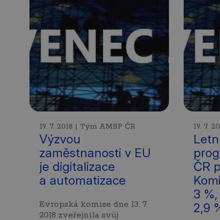
19. 7. 2018 | Tým AMSP ČR
19. 7.
Výzvou
Letn
zaměstnanosti v EU
prog
je digitalizace
ČR p
a automatizace
Komi
3 %,
Evropská komise dne 13. 7.
2,9 
2018 zveřejnila svůj