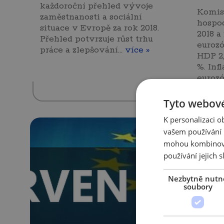
každoroční přehled vývoje
Komise
zaměstnanosti a sociální
hospo
situace v Evropě za rok 2018.
2018 a
Přehled potvrzuje růst trhu
eurozó
práce a zlepšování…
více »
HDP 2,
%. Infl
eurozó
Tyto webové
K personalizaci 
vašem používání n
mohou kombinovat
používání jejich s
Nezbytně nutn
soubory