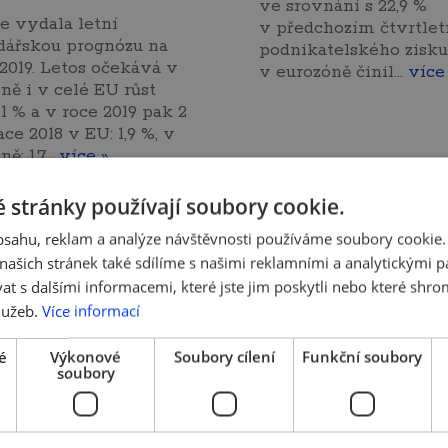
ve srovnání s 22,9 %
 vydala letní
v předchozím čtvrtletí
dářskou prognózu na
podnikatelského zisku
 2019. Letos očekává v
v eurozóně činil…
více
ně i v celé EU růst
1 % a v roce 2019 pak 2
ace 2018 v EU: 1,9 %, v
ně: 1,7…
více »
 stránky používají soubory cookie.
obsahu, reklam a analýze návštěvnosti používáme soubory cookie.
ašich stránek také sdílíme s našimi reklamními a analytickými par
 s dalšími informacemi, které jste jim poskytli nebo které shro
lužeb.
Více informací
é
Výkonové
Soubory cílení
Funkční soubory
soubory