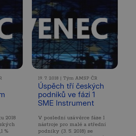
R
19. 7. 2018 | Tým AMSP ČR
Úspěch tří českých
ím
podniků ve fázi 1
SME Instrument
ku 2018
V poslední uzávěrce fáze 1
lských
nástroje pro malé a střední
,1 %
podniky (3. 5. 2018) se