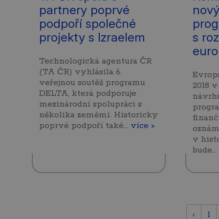
partnery poprvé
nový 
podpoří společné
pro
projekty s Izraelem
s ro
euro
Technologická agentura ČR
(TA ČR) vyhlásila 6.
Evrops
veřejnou soutěž programu
2018 v
DELTA, která podporuje
návrh
mezinárodní spolupráci s
progra
několika zeměmi. Historicky
finanč
poprvé podpoří také…
více »
oznám
v hist
bude…
‹
1