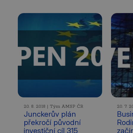
20. 8. 2018 | Tým AMSP ČR
20. 7.
Junckerův plán
Busi
překročí původní
Rodi
investiční cíl 315
začí