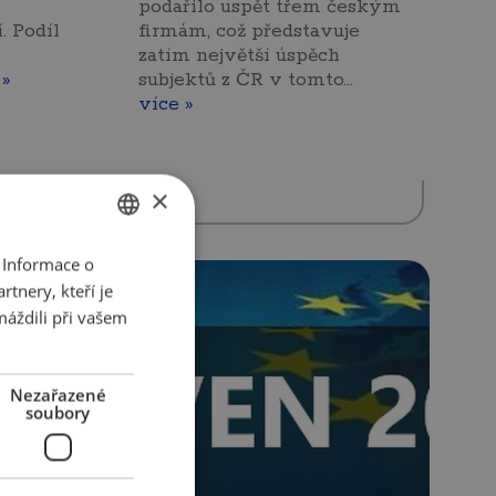
podařilo uspět třem českým
. Podíl
firmám, což představuje
zatím největší úspěch
 »
subjektů z ČR v tomto…
více »
×
 Informace o
CZECH
tnery, kteří je
ENGLISH
máždili při vašem
Nezařazené
soubory