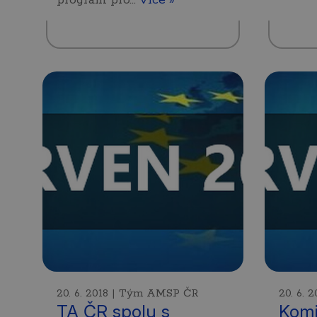
20. 6. 2018 | Tým AMSP ČR
20. 6.
TA ČR spolu s
Komi