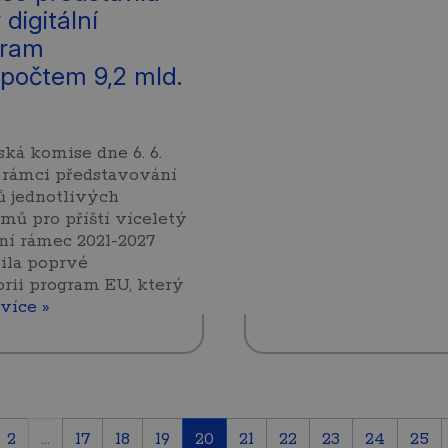
digitální
gram
zpočtem 9,2 mld.
ká komise dne 6. 6.
 rámci představování
ů jednotlivých
mů pro příští víceletý
ní rámec 2021-2027
ila poprvé
orii program EU, který
více »
2
...
17
18
19
20
21
22
23
24
25