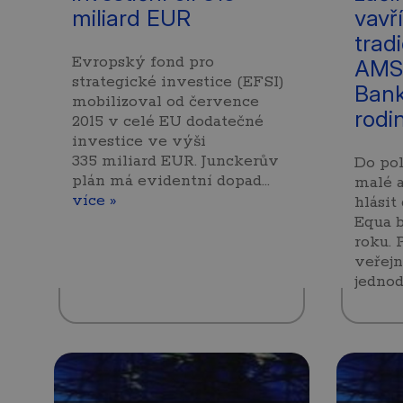
miliard EUR
vavř
trad
Evropský fond pro
AMS
strategické investice (EFSI)
Bank
mobilizoval od července
rodi
2015 v celé EU dodatečné
investice ve výši
335 miliard EUR. Junckerův
Do po
plán má evidentní dopad…
malé a
více »
hlásit
Equa 
roku. 
veřejn
jedno