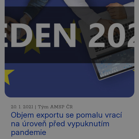
20. 1. 2021 | Tým AMSP ČR
Objem exportu se pomalu vrací
na úroveň před vypuknutím
pandemie