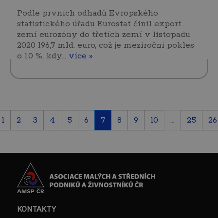
Podle prvních odhadů Evropského
statistického úřadu Eurostat činil export
zemí eurozóny do třetích zemí v listopadu
2020 196,7 mld. euro, což je meziroční pokles
o 1,0 %, kdy…
více »
1
2
3
4
5
6
7
8
9
10
...
25
26
KONTAKTY