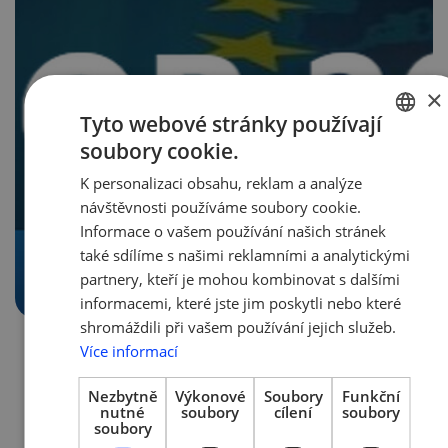
×
Tyto webové stránky používají
soubory cookie.
CZECH
K personalizaci obsahu, reklam a analýze
ENGLISH
návštěvnosti používáme soubory cookie.
Informace o vašem používání našich stránek
také sdílíme s našimi reklamními a analytickými
partnery, kteří je mohou kombinovat s dalšími
informacemi, které jste jim poskytli nebo které
shromáždili při vašem používání jejich služeb.
20. 2. 2021 | Tým AMSP ČR
Více informací
Dohoda ohledně Evropského
Nezbytně
Výkonové
Soubory
Funkční
inovačního a technologického
nutné
soubory
cílení
soubory
institutu
soubory