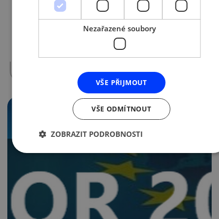
Evropský parlament se dohodl s Radou na
aktualizaci právního základu
Nezařazené soubory
Evropského inovačního a technologického
institutu (EIT) a Strategického programu
inovací (SIA) na období…
více »
VŠE PŘIJMOUT
VŠE ODMÍTNOUT
ZOBRAZIT PODROBNOSTI