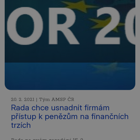
20. 2. 2021 | Tým AMSP ČR
Rada chce usnadnit firmám
přístup k penězům na finančních
trzích