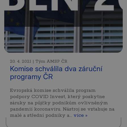
20. 4. 2021 | Tým AMSP ČR
Komise schválila dva záruční
programy ČR
Evropská komise schválila program
podpory COVID Invest, který poskytne
záruky na půjčky podnikům ovlivněným
pandemií koronaviru. Nástroj se vztahuje na
malé a střední podniky a…
více »