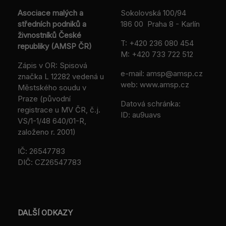
Asociace malých a
Sokolovská 100/94
středních podniků a
186 00 Praha 8 - Karlín
živnostníků České
T:
+420 236 080 454
republiky (AMSP ČR)
M:
+420 733 722 512
Zápis v OR: Spisová
e-mail:
amsp@amsp.cz
značka L 12282 vedená u
web: www.amsp.cz
Městského soudu v
Praze (původní
Datová schránka:
registrace u MV ČR, č.j.
ID: au9uavs
VS/1-1/48 640/01-R,
založeno r. 2001)
IČ: 26547783
DIČ: CZ26547783
DALŠÍ ODKAZY