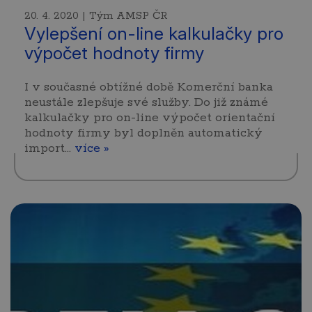
20. 4. 2020 | Tým AMSP ČR
Vylepšení on-line kalkulačky pro
výpočet hodnoty firmy
I v současné obtížné době Komerční banka
neustále zlepšuje své služby. Do již známé
kalkulačky pro on-line výpočet orientační
hodnoty firmy byl doplněn automatický
import…
více »