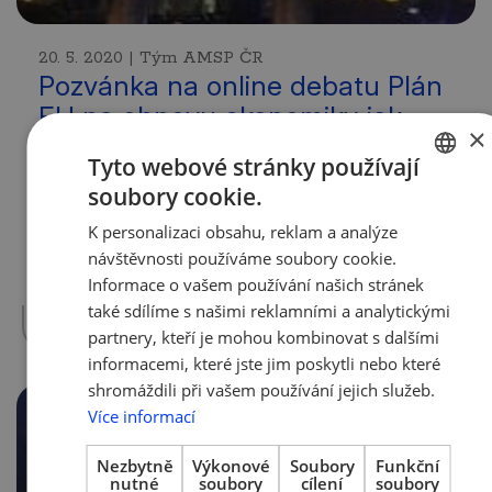
20. 5. 2020 | Tým AMSP ČR
Pozvánka na online debatu Plán
EU na obnovu ekonomiky jak
×
pomůže Česku?
Tyto webové stránky používají
soubory cookie.
Dovolujeme si Vás pozvat na online debatu,
CZECH
kterou pořádá zastoupení Evropské komise
K personalizaci obsahu, reklam a analýze
ENGLISH
v ČR a Kancelář Evropského parlamentu v
návštěvnosti používáme soubory cookie.
ČR ve spolupráci s Konfederací
Informace o vašem používání našich stránek
zaměstnavatelských a…
více »
také sdílíme s našimi reklamními a analytickými
partnery, kteří je mohou kombinovat s dalšími
informacemi, které jste jim poskytli nebo které
shromáždili při vašem používání jejich služeb.
Více informací
Nezbytně
Výkonové
Soubory
Funkční
nutné
soubory
cílení
soubory