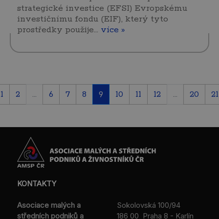
strategické investice (EFSI) Evropskému
investičnímu fondu (EIF), který tyto
prostředky použije…
více »
1
2
...
6
7
8
9
10
11
12
...
20
21
KONTAKTY
Asociace malých a
Sokolovská 100/94
středních podniků a
186 00 Praha 8 - Karlín