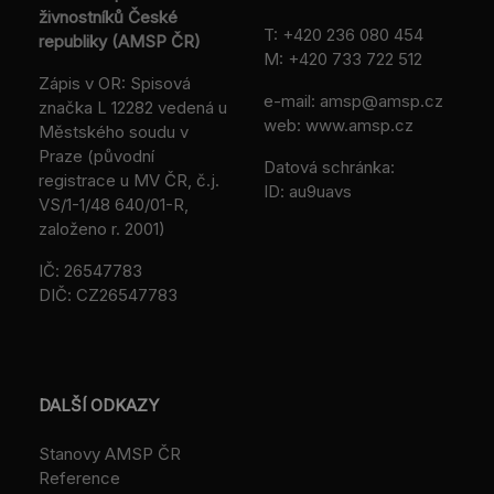
živnostníků České
T:
+420 236 080 454
republiky (AMSP ČR)
M:
+420 733 722 512
Zápis v OR: Spisová
e-mail:
amsp@amsp.cz
značka L 12282 vedená u
web: www.amsp.cz
Městského soudu v
Praze (původní
Datová schránka:
registrace u MV ČR, č.j.
ID: au9uavs
VS/1-1/48 640/01-R,
založeno r. 2001)
IČ: 26547783
DIČ: CZ26547783
DALŠÍ ODKAZY
Stanovy AMSP ČR
Reference