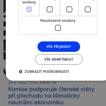
soubory
Nezařazené soubory
VŠE PŘIJMOUT
VŠE ODMÍTNOUT
ZOBRAZIT PODROBNOSTI
20. 5. 2020 | Tým AMSP ČR
Komise podporuje členské státy
při přechodu na klimaticky
neutrální ekonomiku