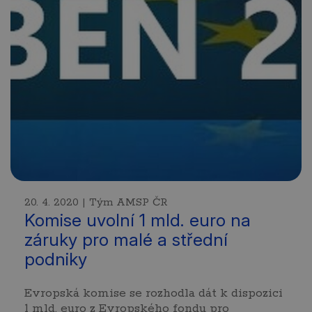
20. 4. 2020 | Tým AMSP ČR
Komise uvolní 1 mld. euro na
záruky pro malé a střední
podniky
Evropská komise se rozhodla dát k dispozici
1 mld. euro z Evropského fondu pro