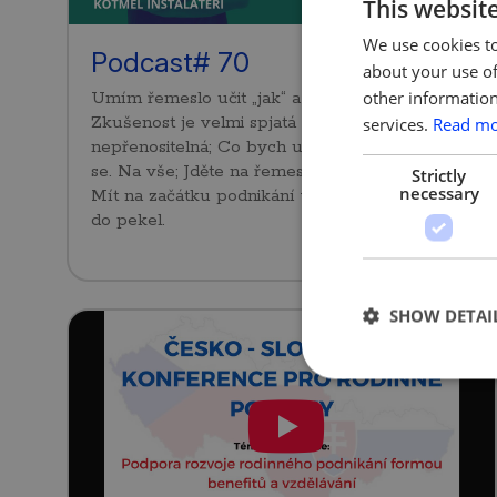
This websit
We use cookies to
Podcast# 70
about your use of
other information
Umím řemeslo učit „jak“ a vysvětlit „proč“;
Zkušenost je velmi spjatá s prožitkem, proto je
services.
Read m
nepřenositelná; Co bych udělal znova? – Ptát
se. Na vše; Jděte na řemeslo až jako dospělí! –
Strictly
necessary
Mít na začátku podnikání větší peníze je cesta
do pekel.
SHOW DETAI