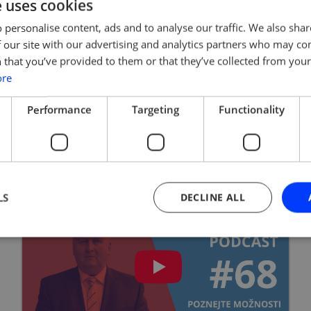
e uses cookies
 personalise content, ads and to analyse our traffic. We also sha
Kudy na průmyslový vrchol?
 our site with our advertising and analytics partners who may co
 that you’ve provided to them or that they’ve collected from your 
Podnikatelé si začínají v této nelehké době
ore
uvědomovat, co vytváří zisk – zda jsou
to budovy, stroje nebo know-how. 80 %
majetku většiny firem je majetek nehmotný –
Performance
Targeting
Functionality
proč jej tedy nechránit? Ukážeme Vám jak
na to s těmi nejpovolanějšími. Rady, tipy
a doporučení pro Vás.
LS
DECLINE ALL