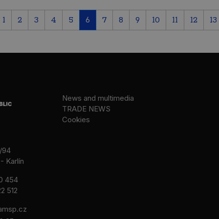
1
2
3
4
5
6
7
8
9
10
11
12
13
News and multimedia
TRADE NEWS
Cookies
/94
- Karlín
0 454
2 512
msp.cz