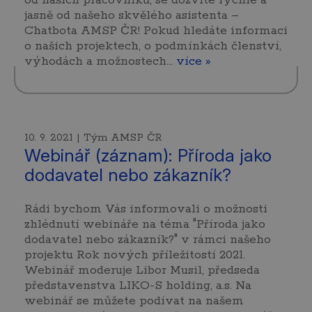
od našich pracovníků, se dozvíte rychle a
jasně od našeho skvělého asistenta –
Chatbota AMSP ČR! Pokud hledáte informaci
o našich projektech, o podmínkách členství,
výhodách a možnostech...
více »
10. 9. 2021 | Tým AMSP ČR
Webinář (záznam): Příroda jako
dodavatel nebo zákazník?
Rádi bychom Vás informovali o možnosti
zhlédnutí webináře na téma "Příroda jako
dodavatel nebo zákazník?" v rámci našeho
projektu Rok nových příležitostí 2021.
Webinář moderuje Libor Musil, předseda
představenstva LIKO-S holding, a.s. Na
webinář se můžete podívat na našem