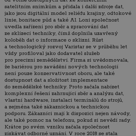
od volně dostupných dat ke komerčním
satelitním snímkům a přidala i další zdroje dat,
jako jsou digitální model reliéfu krajiny, odtokové
linie, bonitace půd a také AI. Loni společnost
uvedla zařízení pro sběr a zpracování dat
ze sklízecí techniky, čímž doplnila uzavřený
koloběh dat o informace o sklizni. Růst
a technologický rozvoj Varistar se v průběhu let
vždy profiloval jako dodavatel služeb
pro precizní zemědělství. Firma si uvědomovala,
že bariérou pro zavádění nových technologií
není pouze konzervativnost oboru, ale také
dostupnost dat a složitost implementace
do zemědělské techniky. Proto začala nabízet
komplexní řešení zahrnující sběr a analýzu dat,
vlastní hardware, instalaci terminálů do strojů,
a zejména také zákaznickou a technickou
podporu. Zákazníci mají k dispozici nejen návody,
ale také pomoc na telefonu, pokud si nevědí rady.
Krátce po svém vzniku začala společnost
získávat odborné uznání. V roce 2018 se stala