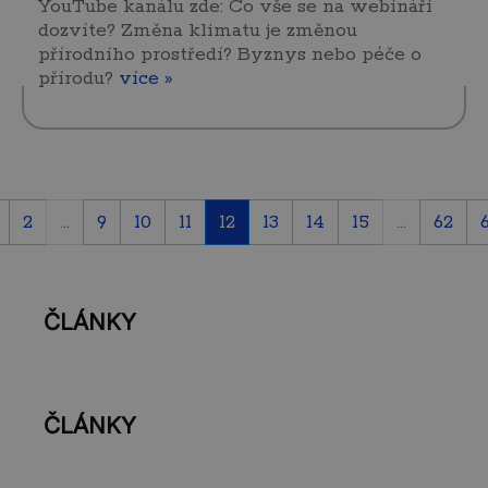
YouTube kanálu zde: Co vše se na webináři
dozvíte? Změna klimatu je změnou
přírodního prostředí? Byznys nebo péče o
přírodu?
více »
2
...
9
10
11
12
13
14
15
...
62
ČLÁNKY
ČLÁNKY