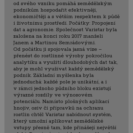
od svého vzniku pomáhá zemědělským
podnikům hospodařit efektivněji,
ekonomičtěji a s větším respektem k půdě
i životnímu prostředí. Počátky: Propojení
dat a agronomie. Společnost Varistar byla
založena na konci roku 2017 manželi
Janem a Martinou Semrádovými.
Od počátku ji spojovala jasná vize –
přenést do rostlinné výroby pokročilou
analytiku a využití dlouhodobých dat tak,
aby je mohl využívat každý zemědělský
podnik. Základní myšlenka byla
jednoduchá: každé pole je unikátní, a i
v rámci jednoho půdního bloku existují
výrazné rozdíly ve výnosovém
potenciálu. Namísto plošných aplikací
hnojiv, osiv či přípravků na ochranu
rostlin chtěl Varistar nabídnout systém,
který umožní aplikovat zemědělské
vstupy přesně tam, kde přinášejí největší