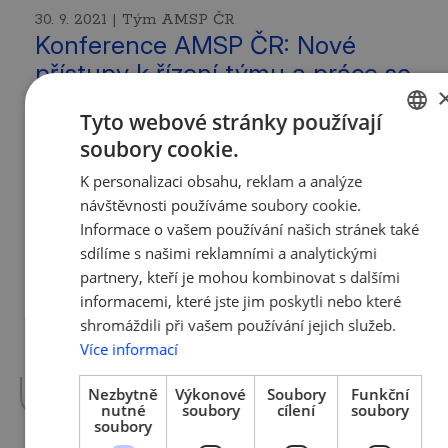
30. 9. 2021 | Tým AMSP ČR
Konference AMSP ČR: Nové
přístupy k řízení týmu a práce se
zaměstnanci (záznam)
Tyto webové stránky používají
soubory cookie.
Třetí hlavní konference Roku nových
CZECH
příležitostí 2021 je tu pro Vás! Zaměřili jsme
K personalizaci obsahu, reklam a analýze
ENGLISH
se na téma „Nové přístupy k řízení týmu a
návštěvnosti používáme soubory cookie.
práce se zaměstnanci“. Konferenci jsme pro
Informace o vašem používání našich stránek také
vás připravili online formou a celý záznam
sdílíme s našimi reklamními a analytickými
můžete zhlédnout na odkazu níže na našem
partnery, kteří je mohou kombinovat s dalšími
YouTube kanálu. Moderátorkou konference
informacemi, které jste jim poskytli nebo které
byla Eva Svobodová, členka představenstva
shromáždili při vašem používání jejich služeb.
a generální ředitelka AMSP ČR. Mezi jejími
hosty v rámci konference najdete řadu
Více informací
vážených a zajímavých hostů.
více »
Nezbytně
Výkonové
Soubory
Funkční
nutné
soubory
cílení
soubory
soubory