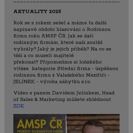
____________________________________
AKTUALITY 2025
Rok se s rokem sešel a máme tu další
napínavé období hlasování o Rodinnou
firmu roku AMSP ČR. Jak se daří
rodinným firmám, které naši soutěž
vyhrály? Jaký je jejich příběh? Na co se
těší a co museli majitelé
překonat? Připomeňme si loňského
vítěze kategorie Střední firma - úspěšnou
rodinnou firmu z Valašského Meziříčí -
JELÍNEK - výroba nábytku s.r.o.
Video s panem Davidem Jelínkem, Head
of Sales & Marketing můžete shlédnout
ZDE.