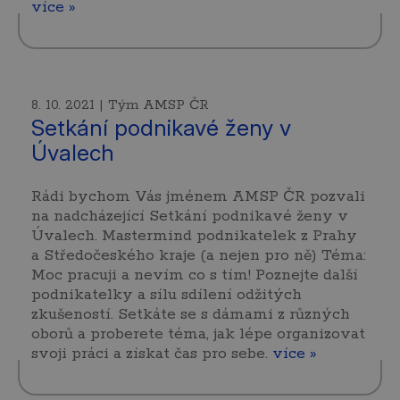
více »
8. 10. 2021 | Tým AMSP ČR
Setkání podnikavé ženy v
Úvalech
Rádi bychom Vás jménem AMSP ČR pozvali
na nadcházející Setkání podnikavé ženy v
Úvalech. Mastermind podnikatelek z Prahy
a Středočeského kraje (a nejen pro ně) Téma:
Moc pracuji a nevím co s tím! Poznejte další
podnikatelky a sílu sdílení odžitých
zkušeností. Setkáte se s dámami z různých
oborů a proberete téma, jak lépe organizovat
svoji práci a získat čas pro sebe.
více »