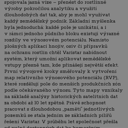
spojovala jasná vize – přenést do rostlinné
výroby pokročilou analytiku a využití
dlouhodobých dat tak, aby je mohl využívat
každý zemědělský podnik. Základní myšlenka
byla jednoduchá: každé pole je unikátní, a i
v rámci jednoho půdního bloku existují výrazné
rozdíly ve výnosovém potenciálu. Namísto
plošných aplikací hnojiv, osiv či přípravků
na ochranu rostlin chtěl Varistar nabídnout
systém, který umožní aplikovat zemědělské
vstupy přesně tam, kde přinášejí největší efekt.
První vývojové kroky směřovaly k vytvoření
map relativního výnosového potenciálu (RVP),
které rozdělují pole do menších produkčních zón
podle očekávaného výnosu. Tyto mapy vznikaly
na základě analýzy historických satelitních dat
za období až 10 let zpětně. Právě schopnost
pracovat s dlouhodobou „pamětí“ jednotlivých
pozemků se stala jedním ze základních pilířů
řešení Varistar. V průběhu let společnost přešla