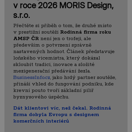
v roce 2026 MORIS Design,
s.r.o.
Přečtěte si příběh o tom, že druhé místo
v prestižní soutěži
Rodinná firma roku
AMSP ČR
není jen o trofeji, ale
především o potvrzení správně
nastavených hodnot. Článek představuje
loňského vicemistra, který dokázal
skloubit tradici, inovace a složité
mezigenerační předávání žezla.
BusinessInfo.cz
, jako hrdý partner soutěže,
přináší vhled do fungování podniku, kde
krevní pouto tvoří základní pilíř
byznysového úspěchu.
Dát klientovi víc, než čekal. Rodinná
firma dobyla Evropu s designem
komerčních interiérů