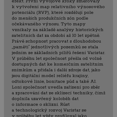
efekt. První vývojové kroky směřovaly
k vytvoření map relativního výnosového
potenciálu (RVP), které rozdělují pole
do menších produkčních zón podle
očekávaného výnosu. Tyto mapy
vznikaly na základě analýzy historických
satelitních dat za období až 10 let zpětně.
Právě schopnost pracovat s dlouhodobou
„pamětí“ jednotlivých pozemků se stala
jedním ze základních pilířů řešení Varistar.
V průběhu let společnost přešla od volně
dostupných dat ke komerčním satelitním
snímkům a přidala i další zdroje dat, jako
jsou digitální model reliéfu krajiny,
odtokové linie, bonitace půd a také AI.
Loni společnost uvedla zařízení pro sběr
a zpracování dat ze sklízecí techniky, čímž
doplnila uzavřený koloběh dat
o informace o sklizni. Růst
a technologický rozvoj Varistar se
v průběhu let vždy profiloval jako