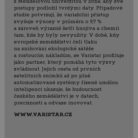
s Mendelovou univerzitou v Brně, aby své
postupy podložil tvrdými daty. Případové
studie potvrzují, že variabilní přístup
zvyšuje výnosy v průměru o 9,7 %
a zároveň výrazně šetří hnojiva a chemii
tam, kde by byly nevyužity. V době, kdy
evropské zemědělství čelí tlaku
na snižování ekologické zátěže
a rostoucím nákladům, se Varistar profiluje
jako partner, který pomáhá tyto výzvy
zvládnout. Jejich cesta od prvních
satelitních snímků až po plně
automatizované systémy řízené umělou
inteligencí ukazuje, že budoucnost
českého zemědělství je v datech,
preciznosti a odvaze inovovat.
WWW.VARISTAR.CZ