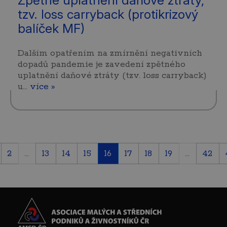
tzv. loss carryback (protikrizový
balíček MF)
Dalším opatřením na zmírnění negativních
dopadů pandemie je zavedení zpětného
uplatnění daňové ztráty (tzv. loss carryback)
u…
více »
2
...
13
14
15
16
17
18
19
...
42