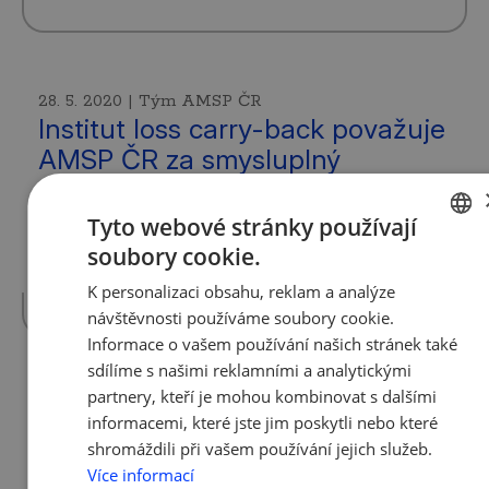
28. 5. 2020 | Tým AMSP ČR
Institut loss carry-back považuje
AMSP ČR za smysluplný
Ačkoli je pravdou, že za hlavní nástroj
Tyto webové stránky používají
udržení solidní ekonomické situace malých
soubory cookie.
a středních firem považujeme zejména
CZECH
kurzarbeit…
více »
K personalizaci obsahu, reklam a analýze
ENGLISH
návštěvnosti používáme soubory cookie.
Informace o vašem používání našich stránek také
sdílíme s našimi reklamními a analytickými
partnery, kteří je mohou kombinovat s dalšími
28. 5. 2020 | Tým AMSP ČR
informacemi, které jste jim poskytli nebo které
AMSP ČR vyzvala předsedkyni
shromáždili při vašem používání jejich služeb.
EK Ursulu von der Leyen k
Více informací