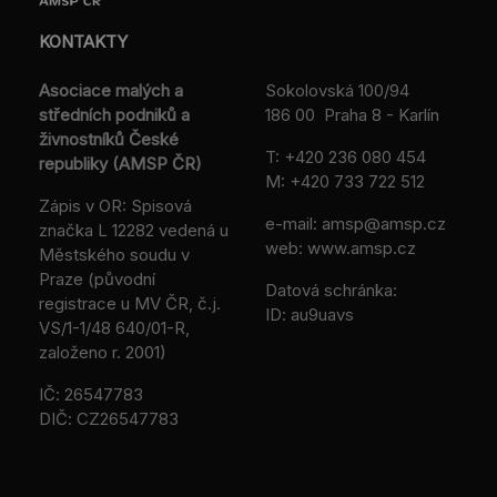
KONTAKTY
Asociace malých a
Sokolovská 100/94
středních podniků a
186 00 Praha 8 - Karlín
živnostníků České
T:
+420 236 080 454
republiky (AMSP ČR)
M:
+420 733 722 512
Zápis v OR: Spisová
e-mail:
amsp@amsp.cz
značka L 12282 vedená u
web: www.amsp.cz
Městského soudu v
Praze (původní
Datová schránka:
registrace u MV ČR, č.j.
ID: au9uavs
VS/1-1/48 640/01-R,
založeno r. 2001)
IČ: 26547783
DIČ: CZ26547783