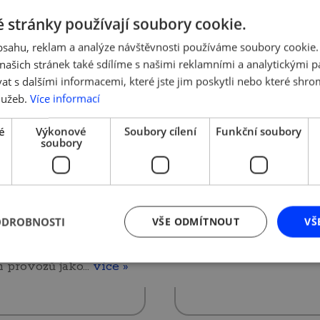
 stránky používají soubory cookie.
 2020 | Tým AMSP ČR
25. 5. 2020 | Tým AMSP 
květen 2020
Odpuštění sociá
obsahu, reklam a analýze návštěvnosti používáme soubory cookie.
ašich stránek také sdílíme s našimi reklamními a analytickými par
á vlna rozvolnění
pojištění za
 s dalšími informacemi, které jste jim poskytli nebo které shro
ření v souvislosti
zaměstnance
lužeb.
Více informací
MPSV avizuje jednání 2
navirem,hygienic
é
Výkonové
Soubory cílení
Funkční soubory
2020 s tripartitou a tý
soubory
ravidla však platí
předložení návrhu na
odpuštění sociálního
pojištění za zaměstna
více »
ělí 25. května budou
at dlouho očekávané
ODROBNOSTI
VŠE ODMÍTNOUT
VŠ
í prostory restaurací,
n, barů a také řada
h provozů jako…
více »