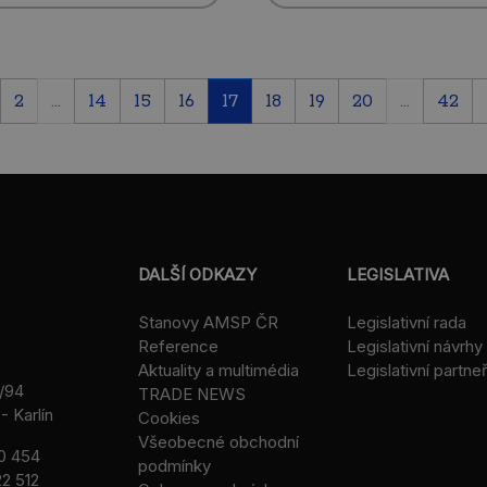
2
...
14
15
16
17
18
19
20
...
42
DALŠÍ ODKAZY
LEGISLATIVA
Stanovy AMSP ČR
Legislativní rada
Reference
Legislativní návrhy
Aktuality a multimédia
Legislativní partneř
/94
TRADE NEWS
- Karlín
Cookies
Všeobecné obchodní
0 454
podmínky
2 512