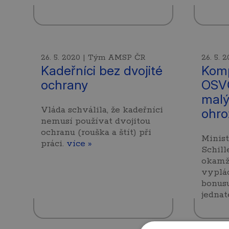
26. 5. 2020 | Tým AMSP ČR
26. 5.
Kadeřníci bez dvojité
Kom
ochrany
OSV
malýc
Vláda schválila, že kadeřníci
ohro
nemusí používat dvojitou
ochranu (rouška a štít) při
Minist
práci.
více »
Schill
okamži
vyplá
bonus
jednat