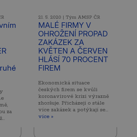
ČR
21. 5. 2020 | Tým AMSP ČR
vním
MALÉ FIRMY V
OHROŽENÍ PROPAD
ZAKÁZEK ZA
ER
KVĚTEN A ČERVEN
HLÁSÍ 70 PROCENT
druhé
FIREM
Ekonomická situace
českých firem se kvůli
py
koronavirové krizi výrazně
me
zhoršuje. Přicházejí o stále
rmě,
více zakázek a potýkají se…
ou za
více »
ž…