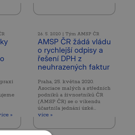
ČR
26. 5. 2020 | Tým AMSP ČR
šky
AMSP ČR žádá vládu
a
o rychlejší odpisy a
ho
řešení DPH z
neuhrazených faktur
 praxi
Praha, 25. května 2020.
Asociace malých a středních
žujeme
podniků a živnostníků ČR
(AMSP ČR) se o víkendu
účastnila jednání úzké…
více »
více »