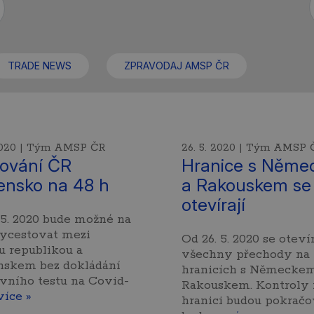
TRADE NEWS
ZPRAVODAJ AMSP ČR
 2020 | Tým AMSP ČR
26. 5. 2020 | Tým AMSP 
ování ČR
Hranice s Něme
ensko na 48 h
a Rakouskem se
otevírají
 5. 2020 bude možné na
vycestovat mezi
Od 26. 5. 2020 se otevír
 republikou a
všechny přechody na
nskem bez dokládání
hranicích s Německem
vního testu na Covid-
Rakouskem. Kontroly 
více »
hranici budou pokračo