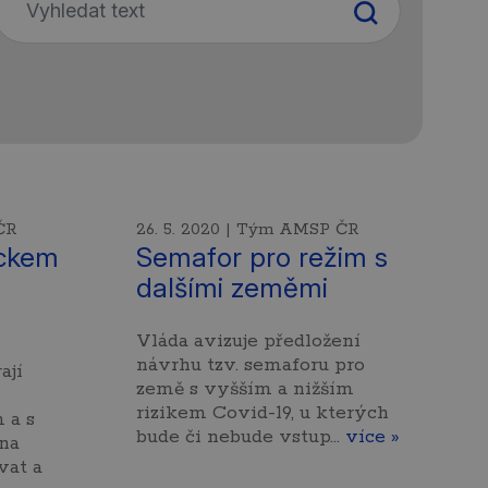
ČR
26. 5. 2020 | Tým AMSP ČR
ckem
Semafor pro režim s
dalšími zeměmi
Vláda avizuje předložení
návrhu tzv. semaforu pro
ají
země s vyšším a nižším
rizikem Covid-19, u kterých
 a s
bude či nebude vstup…
více »
na
vat a