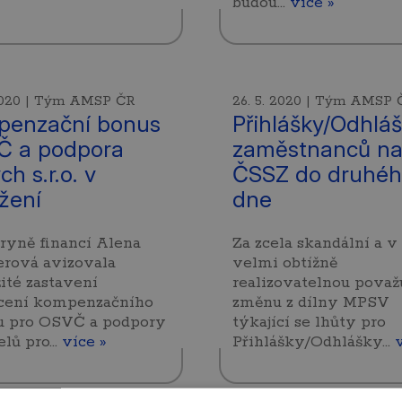
budou…
více »
 2020 | Tým AMSP ČR
26. 5. 2020 | Tým AMSP 
penzační bonus
Přihlášky/Odhlá
Č a podpora
zaměstnanců n
h s.r.o. v
ČSSZ do druhé
žení
dne
ryně financí Alena
Za zcela skandální a v
erová avizovala
velmi obtížně
té zastavení
realizovatelnou pova
cení kompenzačního
změnu z dílny MPSV
u pro OSVČ a podpory
týkající se lhůty pro
elů pro…
více »
Přihlášky/Odhlášky…