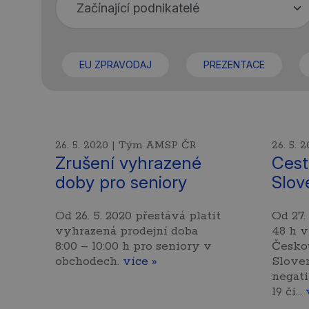
EU ZPRAVODAJ
PREZENTACE
26. 5. 2020 | Tým AMSP ČR
26. 5.
Zrušení vyhrazené
Cest
doby pro seniory
Slov
Od 26. 5. 2020 přestává platit
Od 27.
vyhrazená prodejní doba
48 h 
8:00 – 10:00 h pro seniory v
Českou
obchodech.
více »
Slove
negati
19 či…