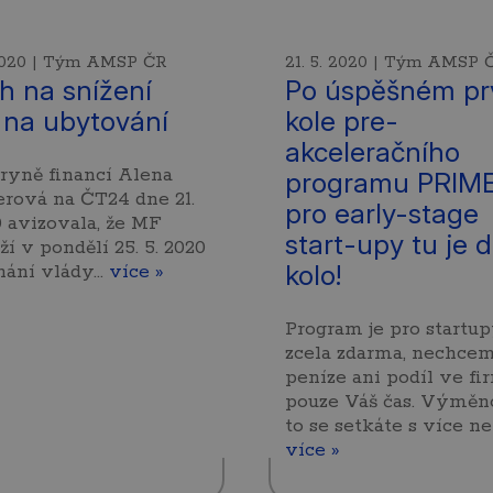
 2020 | Tým AMSP ČR
21. 5. 2020 | Tým AMSP 
h na snížení
Po úspěšném pr
na ubytování
kole pre-
akceleračního
ryně financí Alena
programu PRIM
erová na ČT24 dne 21.
pro early-stage
0 avizovala, že MF
start-upy tu je 
ží v pondělí 25. 5. 2020
kolo!
nání vlády…
více »
Program je pro startu
zcela zdarma, nechce
peníze ani podíl ve fi
pouze Váš čas. Výměn
to se setkáte s více ne
více »