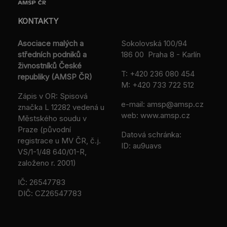
KONTAKTY
Asociace malých a
Sokolovská 100/94
středních podniků a
186 00 Praha 8 - Karlín
živnostníků České
T:
+420 236 080 454
republiky (AMSP ČR)
M:
+420 733 722 512
Zápis v OR: Spisová
e-mail:
amsp@amsp.cz
značka L 12282 vedená u
web: www.amsp.cz
Městského soudu v
Praze (původní
Datová schránka:
registrace u MV ČR, č.j.
ID: au9uavs
VS/1-1/48 640/01-R,
založeno r. 2001)
IČ: 26547783
DIČ: CZ26547783