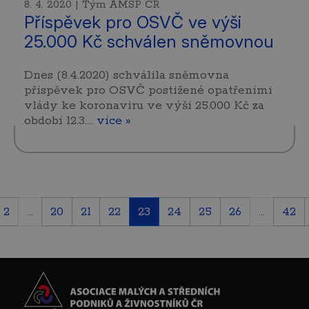
8. 4. 2020 | Tým AMSP ČR
Příspěvek pro OSVČ ve výši
25.000 Kč schválen sněmovnou
Dnes (8.4.2020) schválila sněmovna
příspěvek pro OSVČ postižené opatřeními
vlády ke koronaviru ve výši 25.000 Kč za
období 12.3.…
více »
2
...
20
21
22
23
24
25
26
...
42