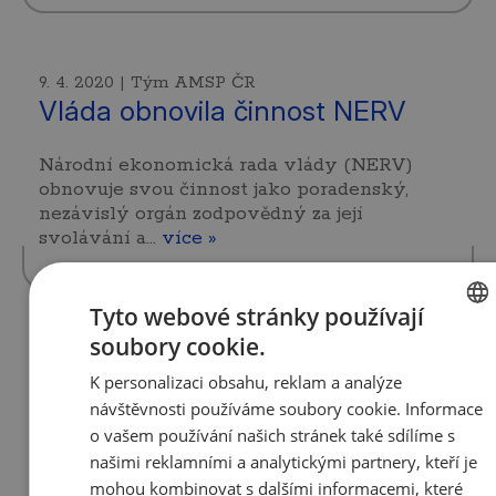
9. 4. 2020 | Tým AMSP ČR
Vláda obnovila činnost NERV
Národní ekonomická rada vlády (NERV)
obnovuje svou činnost jako poradenský,
nezávislý orgán zodpovědný za její
svolávání a…
více »
Tyto webové stránky používají
soubory cookie.
CZECH
9. 4. 2020 | Tým AMSP ČR
ABB spolu s AMSP ČR přichází s
K personalizaci obsahu, reklam a analýze
ENGLIS
návštěvnosti používáme soubory cookie. Informace
nabídkou bezplatného zapůjčení
o vašem používání našich stránek také sdílíme s
robota
našimi reklamními a analytickými partnery, kteří je
mohou kombinovat s dalšími informacemi, které