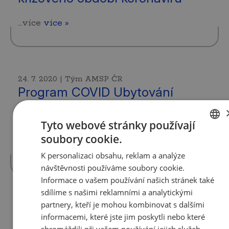
...více
více »
24. 7. 2020 | Tým AMSP ČR
Program COVID Ubytování
Vláda 22. 7. 2020 schválila další z programů
Tyto webové stránky používají
MMR, které pomáhají občanům a
soubory cookie.
podnikatelům v boji proti dopadům
CZECH
koronavirové…
více »
K personalizaci obsahu, reklam a analýze
ENGLISH
návštěvnosti používáme soubory cookie.
Informace o vašem používání našich stránek také
sdílíme s našimi reklamními a analytickými
partnery, kteří je mohou kombinovat s dalšími
24. 7. 2020 | Tým AMSP ČR
informacemi, které jste jim poskytli nebo které
Kompenzační bonus pro