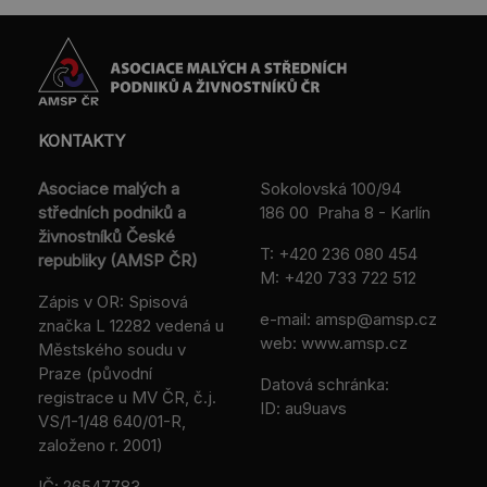
KONTAKTY
Asociace malých a
Sokolovská 100/94
středních podniků a
186 00 Praha 8 - Karlín
živnostníků České
T:
+420 236 080 454
republiky (AMSP ČR)
M:
+420 733 722 512
Zápis v OR: Spisová
e-mail:
amsp@amsp.cz
značka L 12282 vedená u
web: www.amsp.cz
Městského soudu v
Praze (původní
Datová schránka:
registrace u MV ČR, č.j.
ID: au9uavs
VS/1-1/48 640/01-R,
založeno r. 2001)
IČ: 26547783