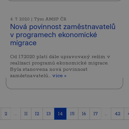
4. 7. 2020 | Tým AMSP ČR
Nová povinnost zaměstnavatelů
v programech ekonomické
migrace
Od 1.7.2020 platí dále upravovaný režim v
realizaci programů ekonomické migrace.
Byla stanovena nová povinnost
zaměstnavatelů…
více »
2
...
11
12
13
14
15
16
17
...
42