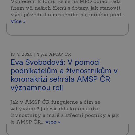
Vzhledem k tomu, že se na MPO obrací řada
firem vč. našich členů s dotazy, jak stanovit
výši původního měsíčního nájemného před…
více »
13. 7. 2020 | Tým AMSP ČR
Eva Svobodová: V pomoci
podnikatelům a živnostníkům v
koronakrizi sehrála AMSP ČR
významnou roli
Jak v AMSP ČR fungujeme a čím se
zabýváme? Jak zasáhla koronakrize
živnostníky a malé a střední podniky a jak
je AMSP ČR…
více »