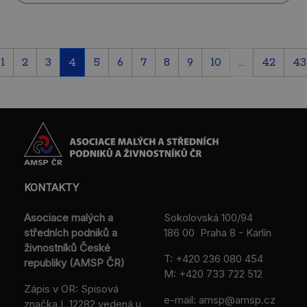
1
2
3
4
5
6
7
8
9
10
...
42
43
KONTAKTY
Asociace malých a
Sokolovská 100/94
středních podniků a
186 00 Praha 8 - Karlín
živnostníků České
T:
+420 236 080 454
republiky (AMSP ČR)
M:
+420 733 722 512
Zápis v OR: Spisová
e-mail:
amsp@amsp.cz
značka L 12282 vedená u