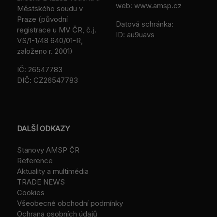
web: www.amsp.cz
Městského soudu v
Praze (původní
Datová schránka:
registrace u MV ČR, č.j.
ID: au9uavs
VS/1-1/48 640/01-R,
založeno r. 2001)
IČ: 26547783
DIČ: CZ26547783
DALŠÍ ODKAZY
Stanovy AMSP ČR
Reference
Aktuality a multimédia
TRADE NEWS
Cookies
Všeobecné obchodní podmínky
Ochrana osobních údajů