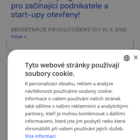
pro začínající podnikatele a
start-upy otevřeny!
REGISTRACE PRODLOUŽENY DO 10. 3. 2022
více »
×
Tyto webové stránky používají
21. 2. 2022 | Tým AMSP ČR
soubory cookie.
CZECH
Vláda schválila konec
K personalizaci obsahu, reklam a analýze
ENGLISH
pravidelného preventivního
návštěvnosti používáme soubory cookie.
testování ve školách a firmách, a
Informace o vašem používání našich stránek
to k 18. únoru 2022
také sdílíme s našimi reklamními a analytickými
partnery, kteří je mohou kombinovat s dalšími
Pravidelné preventivní testování probíhalo
informacemi, které jste jim poskytli nebo které
od začátku roku 2022 s cílem eliminovat
shromáždili při vašem používání jejich služeb.
výskyt nákazy covid-19 v pracovních a
Více informací