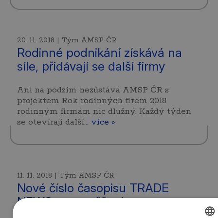
20. 11. 2018 | Tým AMSP ČR
Rodinné podnikání získává na
síle, přidávají se další firmy
Ani na podzim nezůstává AMSP ČR s
projektem Rok rodinných firem 2018
rodinným firmám nic dlužný. Každý týden
se otevírají další…
více »
11. 11. 2018 | Tým AMSP ČR
Nové číslo časopisu TRADE
NEWS se zaměřením na
teritorium Ruské federace