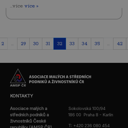
...více
více »
2
...
29
30
31
32
33
34
35
...
42
KONTAKTY
Asociace malých a
Sokolovská 100/94
středních podniků a
186 00 Praha 8 - Karlín
živnostníků České
T:
+420 236 080 454
republiky (AMSP ČR)