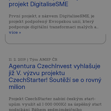
projekt DigitaliseSME
První projekt, s názvem DigitaliseSME, je
projekt podpořený Evropskou unií, který
podporuje digitální transformaci malých a…
více »
11. 2. 2019 | Tým AMSP ČR
Agentura CzechInvest vyhlašuje
již V. výzvu projektu
CzechStarter! Soutěží se o rovný
milion
Projekt CzechStarter nabízí českým start-
upům využít až 1 000 000Kč na úspěšný start
podnikání. Během sedmiměsíčního