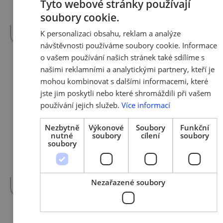
Tyto webové stránky používají
soubory cookie.
CZECH
...více
více »
K personalizaci obsahu, reklam a analýze
ENGLIS
návštěvnosti používáme soubory cookie. Informace
o vašem používání našich stránek také sdílíme s
našimi reklamními a analytickými partnery, kteří je
18. 10. 2018 | Tým AMSP ČR
mohou kombinovat s dalšími informacemi, které
Malé firmy zažijí digitální
jste jim poskytli nebo které shromáždili při vašem
tsunami - nový projekt pro rok
používání jejich služeb.
Více informací
2019 představen
Nezbytně
Výkonové
Soubory
Funkční
nutné
soubory
cílení
soubory
Využívání aplikací v maloobchodě. Drony v
soubory
řemesle a v zemědělství. Robotizace malého
průmyslu. Textující dobytek. Sdílené služby…
více »
Nezařazené soubory