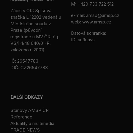
M:
+420 733 722 512
Zápis v OR: Spisová
e-mail:
amsp@amsp.cz
značka L 12282 vedená u
web: www.amsp.cz
Městského soudu v
Praze (původní
Datová schránka:
registrace u MV ČR, č.j.
ID: au9uavs
VS/1-1/48 640/01-R,
založeno r. 2001)
IČ: 26547783
DIČ: CZ26547783
DALŠÍ ODKAZY
Stanovy AMSP ČR
Reference
Aktuality a multimédia
TRADE NEWS