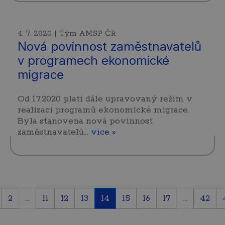
4. 7. 2020 | Tým AMSP ČR
Nová povinnost zaměstnavatelů
v programech ekonomické
migrace
Od 1.7.2020 platí dále upravovaný režim v
realizaci programů ekonomické migrace.
Byla stanovena nová povinnost
zaměstnavatelů…
více »
2
...
11
12
13
14
15
16
17
...
42