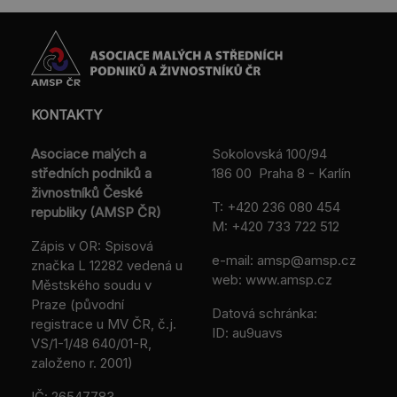
KONTAKTY
Asociace malých a
Sokolovská 100/94
středních podniků a
186 00 Praha 8 - Karlín
živnostníků České
T:
+420 236 080 454
republiky (AMSP ČR)
M:
+420 733 722 512
Zápis v OR: Spisová
e-mail:
amsp@amsp.cz
značka L 12282 vedená u
web: www.amsp.cz
Městského soudu v
Praze (původní
Datová schránka:
registrace u MV ČR, č.j.
ID: au9uavs
VS/1-1/48 640/01-R,
založeno r. 2001)
IČ: 26547783