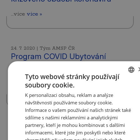
...více
více »
24. 7. 2020 | Tým AMSP ČR
Program COVID Ubytování
Vláda 22. 7. 2020 schválila další z programů
Tyto webové stránky používají
MMR, které pomáhají občanům a
soubory cookie.
podnikatelům v boji proti dopadům
CZECH
koronavirové…
více »
K personalizaci obsahu, reklam a analýze
ENGLISH
návštěvnosti používáme soubory cookie.
Informace o vašem používání našich stránek také
sdílíme s našimi reklamními a analytickými
partnery, kteří je mohou kombinovat s dalšími
24. 7. 2020 | Tým AMSP ČR
informacemi, které jste jim poskytli nebo které
Kompenzační bonus pro