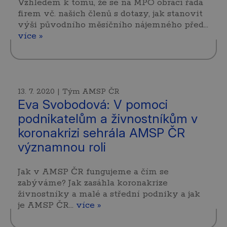
Vzhledem k tomu, že se na MPO obrací řada
firem vč. našich členů s dotazy, jak stanovit
výši původního měsíčního nájemného před…
více »
13. 7. 2020 | Tým AMSP ČR
Eva Svobodová: V pomoci
podnikatelům a živnostníkům v
koronakrizi sehrála AMSP ČR
významnou roli
Jak v AMSP ČR fungujeme a čím se
zabýváme? Jak zasáhla koronakrize
živnostníky a malé a střední podniky a jak
je AMSP ČR…
více »