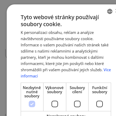
19. 5. 2020 | Tým AMSP ČR
Tyto webové stránky používají
COVID Nájemné
soubory cookie.
CZECH
Vláda 18.5.2020 podpořila návrh 50%
K personalizaci obsahu, reklam a analýze
ENGLISH
příspěvku státu na nájem podnikatelům,
návštěvnosti používáme soubory cookie.
kteří z důvodu opatření vlády ke
Informace o vašem používání našich stránek také
koronavirové krizi…
více »
sdílíme s našimi reklamními a analytickými
partnery, kteří je mohou kombinovat s dalšími
informacemi, které jste jim poskytli nebo které
shromáždili při vašem používání jejich služeb.
Více
informací
19. 5. 2020 | Tým AMSP ČR
Uvolnění nošení roušek
Nezbytně
Výkonové
Soubory
Funkční
nutné
soubory
cílení
soubory
Od úterý 19.5.2020 nemusí nosit roušku
soubory
pracovníci v provozech s vysokou teplotou
a dále pracovníci v kancelářích při dodržení
2 m…
více »
Nezařazené soubory