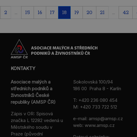
2
...
15
16
17
18
19
20
21
...
42
KONTAKTY
Asociace malých a
Sokolovská 100/94
středních podniků a
186 00 Praha 8 - Karlín
živnostníků České
T:
+420 236 080 454
republiky (AMSP ČR)
M:
+420 733 722 512
Zápis v OR: Spisová
e-mail:
amsp@amsp.cz
značka L 12282 vedená u
web: www.amsp.cz
Městského soudu v
Praze (původní
Datová schránka: