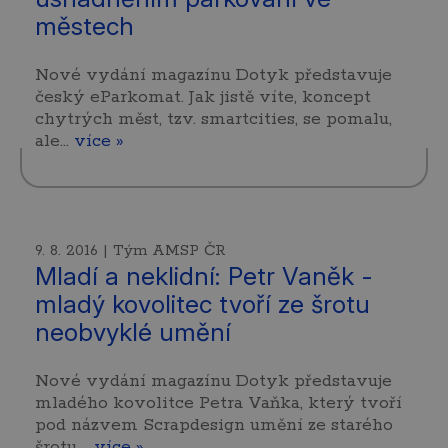
městech
Nové vydání magazínu Dotyk představuje
český eParkomat. Jak jistě víte, koncept
chytrých měst, tzv. smartcities, se pomalu,
ale…
více »
9. 8. 2016 | Tým AMSP ČR
Mladí a neklidní: Petr Vaněk -
mladý kovolitec tvoří ze šrotu
neobvyklé umění
Nové vydání magazínu Dotyk představuje
mladého kovolitce Petra Vaňka, který tvoří
pod názvem Scrapdesign umění ze starého
šrotu.…
více »