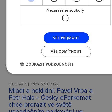
1. 9. 2016 | Tým AMSP ČR
Nezařazené soubory
Poslední týden registrace do
grantového programu
NASTARTUJTE SE!
VŠE PŘIJMOUT
Čtvrtý ročník úspěšného grantového
programu pro začínající podnikatele
NASTARTUJTE SE se blíží do finále. Do
VŠE ODMÍTNOUT
konce registrace…
více »
ZOBRAZIT PODROBNOSTI
30. 8. 2016 | Tým AMSP ČR
Mladí a neklidní: Pavel Vrba a
Petr Hais - Český eParkomat
chce prorazit ve světě
usnadněním parkování ve