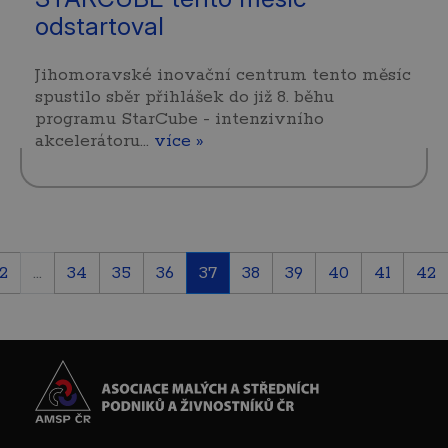
odstartoval
Jihomoravské inovační centrum tento měsíc
spustilo sběr přihlášek do již 8. běhu
programu StarCube - intenzivního
akcelerátoru…
více »
2
...
34
35
36
37
38
39
40
41
42