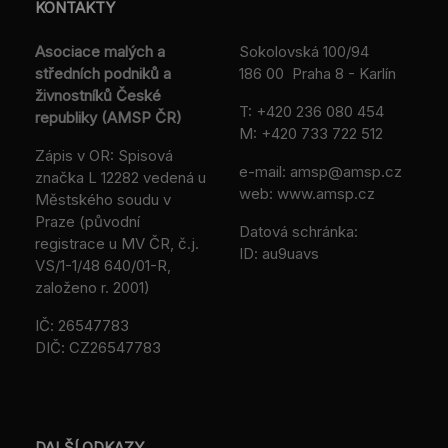
KONTAKTY
Asociace malých a
Sokolovská 100/94
středních podniků a
186 00 Praha 8 - Karlín
živnostníků České
T:
+420 236 080 454
republiky (AMSP ČR)
M:
+420 733 722 512
Zápis v OR: Spisová
e-mail:
amsp@amsp.cz
značka L 12282 vedená u
web: www.amsp.cz
Městského soudu v
Praze (původní
Datová schránka:
registrace u MV ČR, č.j.
ID: au9uavs
VS/1-1/48 640/01-R,
založeno r. 2001)
IČ: 26547783
DIČ: CZ26547783
DALŠÍ ODKAZY