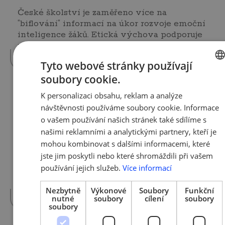
České školství je zaměřeno více na
“biflování“ informací na úkor rozvoje emoční
inteligence žáků. Etická výchova podporuje
rozvoj…
více »
Tyto webové stránky používají
soubory cookie.
CZECH
K personalizaci obsahu, reklam a analýze
ENGLI
20. 9. 2016 | Tým AMSP ČR
návštěvnosti používáme soubory cookie. Informace
Ženy válcují muže v počtu nově
o vašem používání našich stránek také sdílíme s
založených živností
našimi reklamními a analytickými partnery, kteří je
mohou kombinovat s dalšími informacemi, které
Rostoucí trend počtu žen podnikatelek dále
jste jim poskytli nebo které shromáždili při vašem
pokračuje a již dvanáctinásobně převyšuje
používání jejich služeb.
Více informací
počet podnikatelských subjektů, nově…
více »
Nezbytně
Výkonové
Soubory
Funkční
nutné
soubory
cílení
soubory
soubory