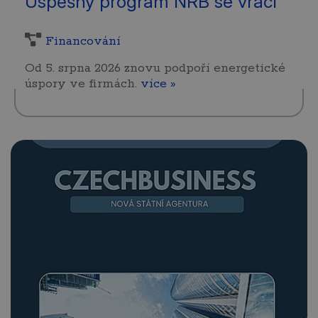
Úspěšný program NRB se vrací
Financování
Od 5. srpna 2026 znovu podpoří energetické
úspory ve firmách.
více »