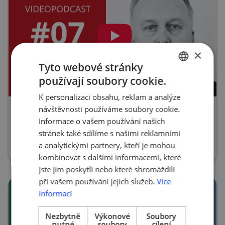
×
Tyto webové stránky
používají soubory cookie.
CZECH
K personalizaci obsahu, reklam a analýze
ENGLISH
návštěvnosti používáme soubory cookie.
AMSP ČR Videopodcast #07 -
Informace o vašem používání našich
ÚPV / Mgr. Ing. Josef Kratochvíl,
stránek také sdílíme s našimi reklamními
Ph.D.
a analytickými partnery, kteří je mohou
kombinovat s dalšími informacemi, které
jste jim poskytli nebo které shromáždili
při vašem používání jejich služeb.
Více
informací
Nezbytně
Výkonové
Soubory
nutné
soubory
cílení