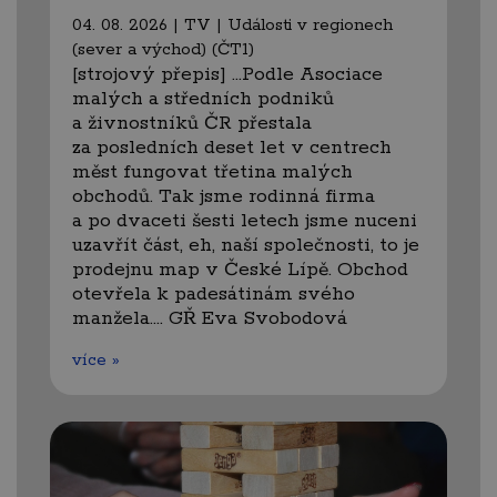
04. 08. 2026 | TV | Události v regionech
(sever a východ) (ČT1)
[strojový přepis] …Podle Asociace
malých a středních podniků
a živnostníků ČR přestala
za posledních deset let v centrech
měst fungovat třetina malých
obchodů. Tak jsme rodinná firma
a po dvaceti šesti letech jsme nuceni
uzavřít část, eh, naší společnosti, to je
prodejnu map v České Lípě. Obchod
otevřela k padesátinám svého
manžela.… GŘ Eva Svobodová
více »