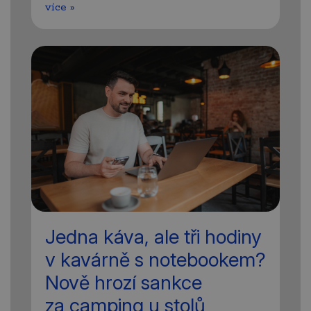
více »
Jedna káva, ale tři hodiny
v kavárně s notebookem?
Nově hrozí sankce
za camping u stolů