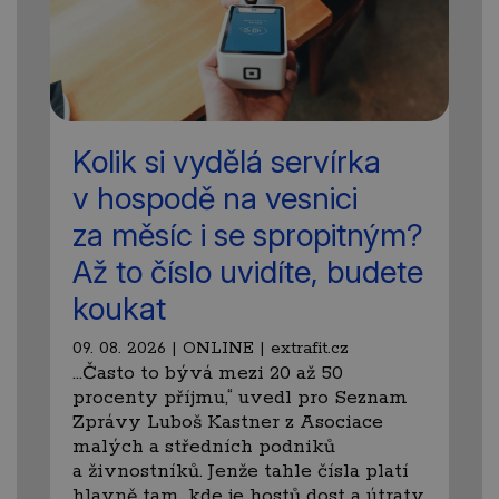
Kolik si vydělá servírka
v hospodě na vesnici
za měsíc i se spropitným?
Až to číslo uvidíte, budete
koukat
09. 08. 2026 | ONLINE | extrafit.cz
…Často to bývá mezi 20 až 50
procenty příjmu,“ uvedl pro Seznam
Zprávy Luboš Kastner z Asociace
malých a středních podniků
a živnostníků. Jenže tahle čísla platí
hlavně tam, kde je hostů dost a útraty