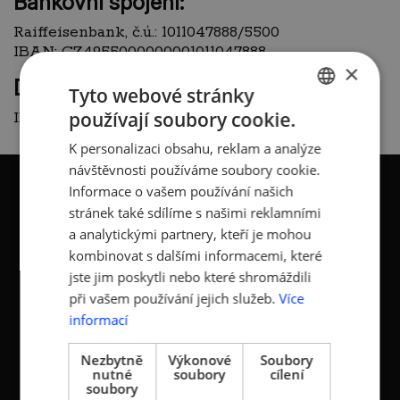
Bankovní spojení:
Raiffeisenbank, č.ú.: 1011047888/5500
IBAN: CZ4955000000001011047888
×
Datová schránka:
Tyto webové stránky
používají soubory cookie.
ID: au9uavs
CZECH
K personalizaci obsahu, reklam a analýze
ENGLISH
návštěvnosti používáme soubory cookie.
Informace o vašem používání našich
stránek také sdílíme s našimi reklamními
a analytickými partnery, kteří je mohou
kombinovat s dalšími informacemi, které
KONTAKTY
jste jim poskytli nebo které shromáždili
Asociace malých a
Sokolovská 100/94
při vašem používání jejich služeb.
Více
středních podniků a
186 00 Praha 8 - Karlín
informací
živnostníků České
T:
+420 236 080 454
republiky (AMSP ČR)
Nezbytně
Výkonové
Soubory
M:
+420 733 722 512
nutné
soubory
cílení
soubory
Zápis v OR: Spisová