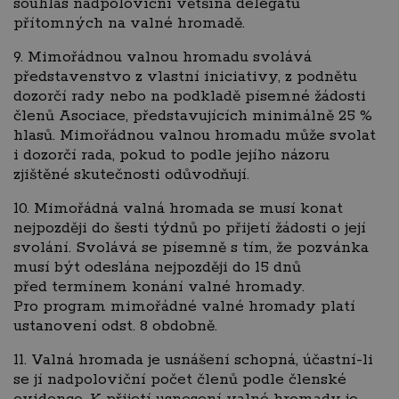
souhlas nadpoloviční většina delegátů
přítomných na valné hromadě.
9. Mimořádnou valnou hromadu svolává
představenstvo z vlastní iniciativy, z podnětu
dozorčí rady nebo na podkladě písemné žádosti
členů Asociace, představujících minimálně 25 %
hlasů. Mimořádnou valnou hromadu může svolat
i dozorčí rada, pokud to podle jejího názoru
zjištěné skutečnosti odůvodňují.
10. Mimořádná valná hromada se musí konat
nejpozději do šesti týdnů po přijetí žádosti o její
svolání. Svolává se písemně s tím, že pozvánka
musí být odeslána nejpozději do 15 dnů
před termínem konání valné hromady.
Pro program mimořádné valné hromady platí
ustanovení odst. 8 obdobně.
11. Valná hromada je usnášení schopná, účastní-li
se jí nadpoloviční počet členů podle členské