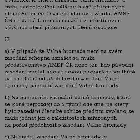
evidence. K přijetí usnesení valné hromady je
třeba nadpoloviční většiny hlasů přítomných
členů Asociace. O změně stanov a zániku AMSP
ČR se valná hromada usnáší dvoutřetinovou
většinou hlasů přítomných členů Asociace.
12.
a) V případě, že Valná hromada není na svém
zasedání schopna usnášet se, může
představenstvo AMSP ČR nebo ten, kdo původní
zasedání svolal, svolat novou pozvánkou ve lhůtě
patnácti dnů od předchozího zasedání Valné
hromady náhradní zasedání Valné hromady.
b) Na náhradním zasedání Valné hromady, které
se koná nejpozději do 6 týdnů ode dne, na který
bylo zasedání členské schůze předtím svoláno, se
může jednat jen o záležitostech zařazených
na pořad předchozího zasedání Valné hromady.
c) Náhradní zasedání Valné hromady je