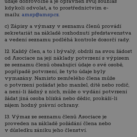
údaje dobrovolně a je oprávněn svůj souhlas
kdykoli odvolat
,
a to prostřednictvím e-
mailu:
amsp@amsp.cz
.
c) Zápisy a výmazy v seznamu členů provádí
sekretariát na základě rozhodnutí představenstva
a vedení seznamu podléhá kontrole dozorčí rady.
12. Každý člen, a to i bývalý, obdrží na svou žádost
od Asociace na její náklady potvrzení s výpisem
ze seznamu členů obsahující údaje o své osobě,
popřípadě potvrzení, že tyto údaje byly
vymazány. Namísto zemřelého člena může
o potvrzení požádat jeho manžel, dítě nebo rodič,
a není-li žádný z nich, může o vydání potvrzení
žádat jiná osoba blízká nebo dědic, prokáží-li
zájem hodný právní ochrany.
13. Výmaz ze seznamu členů Asociace je
proveden na základě požádání člena nebo
v důsledku zániku jeho členství.