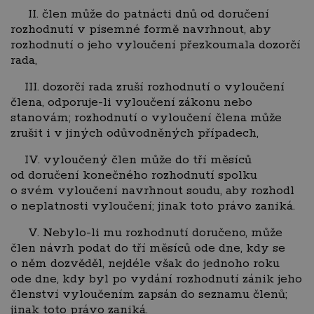
II. člen může do patnácti dnů od doručení
rozhodnutí v písemné formě navrhnout, aby
rozhodnutí o jeho vyloučení přezkoumala dozorčí
rada,
III. dozorčí rada zruší rozhodnutí o vyloučení
člena, odporuje-li vyloučení zákonu nebo
stanovám; rozhodnutí o vyloučení člena může
zrušit i v jiných odůvodněných případech,
IV. vyloučený člen může do tří měsíců
od doručení konečného rozhodnutí spolku
o svém vyloučení navrhnout soudu, aby rozhodl
o neplatnosti vyloučení; jinak toto právo zaniká.
V. Nebylo-li mu rozhodnutí doručeno, může
člen návrh podat do tří měsíců ode dne, kdy se
o něm dozvěděl, nejdéle však do jednoho roku
ode dne, kdy byl po vydání rozhodnutí zánik jeho
členství vyloučením zapsán do seznamu členů;
jinak toto právo zaniká.