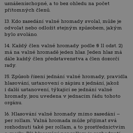
usnášeníschopné, a to bez ohledu na počet
přítomných členů.
13. Kdo zasedání valné hromady svolal, může je
odvolat nebo odložit stejným způsobem, jakým
bylo svoláno.
14. Každý člen valné hromady podle § 11 odst. 2)
má na valné hromadě jeden hlas. Jeden hlas má
dále každý člen představenstva a člen dozorčí
rady.
15. Způsob řízení jednání valné hromady, pravidla
hlasování, ustanovení o zápisu z jednání, jakož
i další ustanovení, týkající se jednání valné
hromady, jsou uvedena v jednacím řádu tohoto
orgánu.
16. Hlasování valné hromady mimo zasedání –
per rollam. Valná hromada může přijímat svá
rozhodnutí také per rollam, a to prostřednictvím