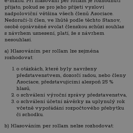
e-mailu. Při hlasování per rollam je rozhodnutí
přijato, pokud se pro jeho přijetí vysloví
nadpoloviční většina všech členů Asociace.
Nedoručí-li člen, ve lhůtě podle těchto Stanov,
osobě oprávněné svolat členskou schůzi souhlas
s návrhem usnesení, platí, že s návrhem
nesouhlasí.
a) Hlasováním per rollam lze zejména
rozhodovat:
o otázkách, které byly navrženy
představenstvem, dozorčí radou, nebo členy
Asociace, představujícími alespoň 25 %
hlasů,
o schválení výroční zprávy představenstva,
o schválení účetní závěrky za uplynulý rok
včetně vypořádání rozpočtového přebytku
či schodku.
b) Hlasováním per rollam nelze rozhodovat: