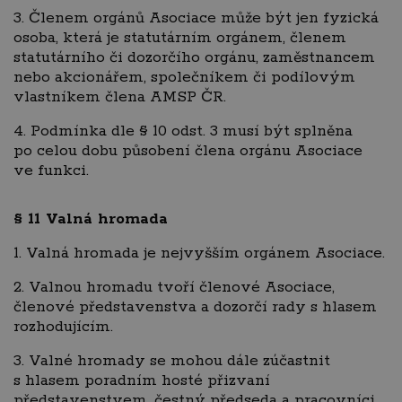
3. Členem orgánů Asociace může být jen fyzická
osoba, která je statutárním orgánem, členem
statutárního či dozorčího orgánu, zaměstnancem
nebo akcionářem, společníkem či podílovým
vlastníkem člena AMSP ČR.
4. Podmínka dle § 10 odst. 3 musí být splněna
po celou dobu působení člena orgánu Asociace
ve funkci.
§ 11
Valná hromada
1. Valná hromada je nejvyšším orgánem Asociace.
2. Valnou hromadu tvoří členové Asociace,
členové představenstva a dozorčí rady s hlasem
rozhodujícím.
3. Valné hromady se mohou dále zúčastnit
s hlasem poradním hosté přizvaní
představenstvem, čestný předseda a pracovníci