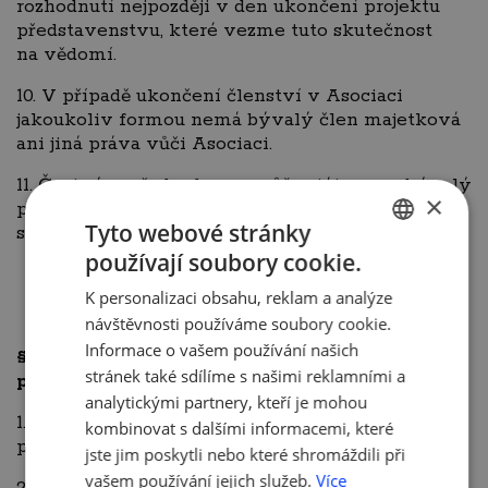
rozhodnutí nejpozději v den ukončení projektu
představenstvu, které vezme tuto skutečnost
na vědomí.
10. V případě ukončení členství v Asociaci
jakoukoliv formou nemá bývalý člen majetková
ani jiná práva vůči Asociaci.
11. Čestným předsedou se může stát pouze bývalý
×
předseda, kterého na návrh člena představenstva
Tyto webové stránky
schválí většina členů představenstva.
používají soubory cookie.
CZECH
K personalizaci obsahu, reklam a analýze
ENGLISH
návštěvnosti používáme soubory cookie.
Informace o vašem používání našich
§ 8
Členské příspěvky a úhrada služeb
stránek také sdílíme s našimi reklamními a
poskytovaných Asociací
analytickými partnery, kteří je mohou
1. Řádný člen platí Asociaci členský příspěvek
kombinovat s dalšími informacemi, které
podle platebního řádu Asociace.
jste jim poskytli nebo které shromáždili při
vašem používání jejich služeb.
Více