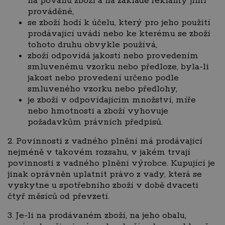
na povahu zboží a na základě reklamy jimi
prováděné,
se zboží hodí k účelu, který pro jeho použití
prodávající uvádí nebo ke kterému se zboží
tohoto druhu obvykle používá,
zboží odpovídá jakostí nebo provedením
smluvenému vzorku nebo předloze, byla-li
jakost nebo provedení určeno podle
smluveného vzorku nebo předlohy,
je zboží v odpovídajícím množství, míře
nebo hmotnosti a zboží vyhovuje
požadavkům právních předpisů.
2. Povinnosti z vadného plnění má prodávající
nejméně v takovém rozsahu, v jakém trvají
povinnosti z vadného plnění výrobce. Kupující je
jinak oprávněn uplatnit právo z vady, která se
vyskytne u spotřebního zboží v době dvaceti
čtyř měsíců od převzetí.
3. Je-li na prodávaném zboží, na jeho obalu,