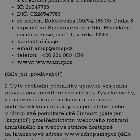
a středních podniků a živnostníků ČR
IČ: 26547783
DIČ: CZ26547783
se sídlem: Sokolovská 100/94, 186 00 Praha 8
zapsané ve Spolkovém rejstříku Městského
soudu v Praze, oddíl L, vložka 12282
kontaktní údaje:
email: amsp@amsp.cz
telefon: +420 236 080 454
www: www.amsp.cz
(dále jen „prodávající“)
2. Tyto obchodní podmínky upravují vzájemná
práva a povinnosti prodávajícího a fyzické osoby,
která uzavírá kupní smlouvu mimo svoji
podnikatelskou činnost jako spotřebitel, nebo
v rámci své podnikatelské činnosti (dále jen:
„kupující“) prostřednictvím webového rozhraní
umístěného na webové stránce dostupné
na internetové adrese www.eshop.amsp.cz (dále