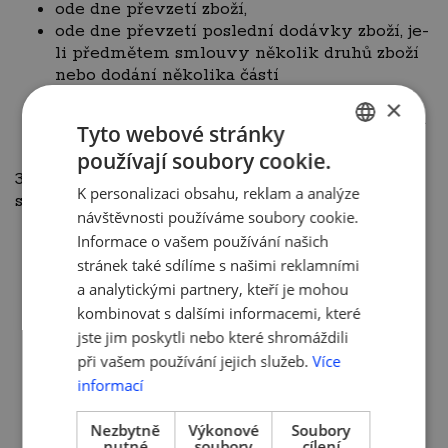
ode dne převzetí zboží,
ode dne převzetí poslední dodávky zboží, je-
li předmětem smlouvy několik druhů zboží
nebo dodání několika částí
ode dne převzetí první dodávky zboží, je-li
×
předmětem smlouvy pravidelná opakovaná
Tyto webové stránky
dodávka zboží.
používají soubory cookie.
CZECH
3. Kupující nemůže mimo jiné odstoupit od kupní
K personalizaci obsahu, reklam a analýze
smlouvy:
ENGLISH
návštěvnosti používáme soubory cookie.
poskytování služeb, jestliže byly splněny
Informace o vašem používání našich
s jeho předchozím výslovným souhlasem
stránek také sdílíme s našimi reklamními
před uplynutím lhůty pro odstoupení
a analytickými partnery, kteří je mohou
od smlouvy a prodávající před uzavřením
kombinovat s dalšími informacemi, které
smlouvy sdělil kupujícímu, že v takovém
jste jim poskytli nebo které shromáždili
případě nemá právo na odstoupení
při vašem používání jejich služeb.
Více
od smlouvy,
informací
o dodávce zboží nebo služby, jejichž cena
závisí na výchylkách finančního trhu
Nezbytně
Výkonové
Soubory
nezávisle na vůli prodávajícího a k němuž
nutné
soubory
cílení