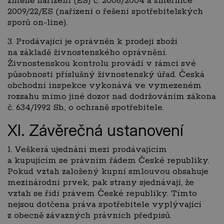
změně nařízení (ES) č. 2006/2004 a směrnice
2009/22/ES (nařízení o řešení spotřebitelských
sporů on-line).
3. Prodávající je oprávněn k prodeji zboží
na základě živnostenského oprávnění.
Živnostenskou kontrolu provádí v rámci své
působnosti příslušný živnostenský úřad. Česká
obchodní inspekce vykonává ve vymezeném
rozsahu mimo jiné dozor nad dodržováním zákona
č. 634/1992 Sb., o ochraně spotřebitele.
XI. Závěrečná ustanovení
1. Veškerá ujednání mezi prodávajícím
a kupujícím se právním řádem České republiky.
Pokud vztah založený kupní smlouvou obsahuje
mezinárodní prvek, pak strany sjednávají, že
vztah se řídí právem České republiky. Tímto
nejsou dotčena práva spotřebitele vyplývající
z obecně závazných právních předpisů.