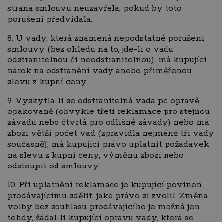
strana smlouvu neuzavřela, pokud by toto
porušení předvídala.
8. U vady, která znamená nepodstatné porušení
smlouvy (bez ohledu na to, jde-li o vadu
odstranitelnou či neodstranitelnou), má kupující
nárok na odstranění vady anebo přiměřenou
slevu z kupní ceny.
9. Vyskytla-li se odstranitelná vada po opravě
opakovaně (obvykle třetí reklamace pro stejnou
závadu nebo čtvrtá pro odlišné závady) nebo má
zboží větší počet vad (zpravidla nejméně tři vady
současně), má kupující právo uplatnit požadavek
na slevu z kupní ceny, výměnu zboží nebo
odstoupit od smlouvy.
10. Při uplatnění reklamace je kupující povinen
prodávajícímu sdělit, jaké právo si zvolil. Změna
volby bez souhlasu prodávajícího je možná jen
tehdy, žádal-li kupující opravu vady, která se