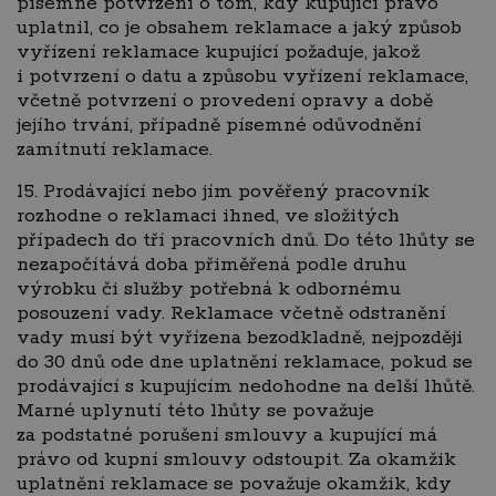
písemné potvrzení o tom, kdy kupující právo
uplatnil, co je obsahem reklamace a jaký způsob
vyřízení reklamace kupující požaduje, jakož
i potvrzení o datu a způsobu vyřízení reklamace,
včetně potvrzení o provedení opravy a době
jejího trvání, případně písemné odůvodnění
zamítnutí reklamace.
15. Prodávající nebo jím pověřený pracovník
rozhodne o reklamaci ihned, ve složitých
případech do tří pracovních dnů. Do této lhůty se
nezapočítává doba přiměřená podle druhu
výrobku či služby potřebná k odbornému
posouzení vady. Reklamace včetně odstranění
vady musí být vyřízena bezodkladně, nejpozději
do 30 dnů ode dne uplatnění reklamace, pokud se
prodávající s kupujícím nedohodne na delší lhůtě.
Marné uplynutí této lhůty se považuje
za podstatné porušení smlouvy a kupující má
právo od kupní smlouvy odstoupit. Za okamžik
uplatnění reklamace se považuje okamžik, kdy