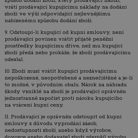
způsob dodání zboží, který prodávající nabízí,
vrátí prodávající kupujícímu náklady na dodání
zboží ve výši odpovídající nejlevnějšímu
nabízenému způsobu dodání zboží.
9. Odstoupí-li kupující od kupní smlouvy, není
prodávající povinen vrátit přijaté peněžní
prostředky kupujícímu dříve, než mu kupující
zboží předá nebo prokáže, že zboží prodávajícímu
odeslal.
10. Zboží musí vrátit kupující prodávajícímu
nepoškozené, neopotřebené a neznečištěné a je-li
to možné, v původním obalu. Nárok na náhradu
škody vzniklé na zboží je prodávající oprávněn
jednostranně započíst proti nároku kupujícího
na vrácení kupní ceny.
11. Prodávající je oprávněn odstoupit od kupní
smlouvy z důvodu vyprodání zásob,
nedostupnosti zboží, anebo když výrobce,
dovozce anebo dodavatel zboží přerušil výrobu