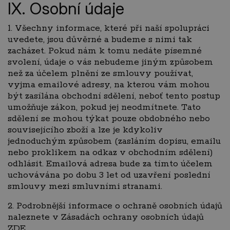
IX. Osobní údaje
1. Všechny informace, které při naší spolupráci
uvedete, jsou důvěrné a budeme s nimi tak
zacházet. Pokud nám k tomu nedáte písemné
svolení, údaje o vás nebudeme jiným způsobem
než za účelem plnění ze smlouvy používat,
vyjma emailové adresy, na kterou vám mohou
být zasílána obchodní sdělení, neboť tento postup
umožňuje zákon, pokud jej neodmítnete. Tato
sdělení se mohou týkat pouze obdobného nebo
souvisejícího zboží a lze je kdykoliv
jednoduchým způsobem (zasláním dopisu, emailu
nebo proklikem na odkaz v obchodním sdělení)
odhlásit. Emailová adresa bude za tímto účelem
uchovávána po dobu 3 let od uzavření poslední
smlouvy mezi smluvními stranami.
2. Podrobnější informace o ochraně osobních údajů
naleznete v Zásadách ochrany osobních údajů
ZDE