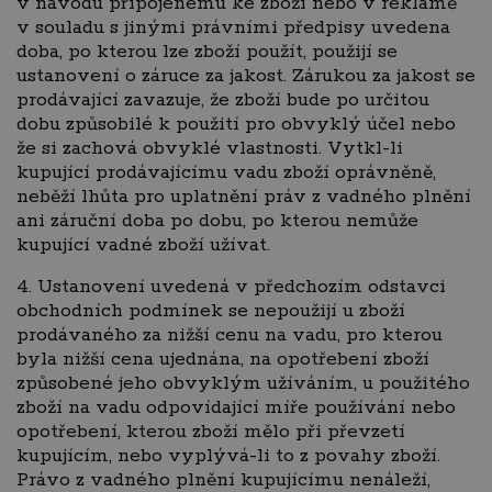
v návodu připojenému ke zboží nebo v reklamě
v souladu s jinými právními předpisy uvedena
doba, po kterou lze zboží použít, použijí se
ustanovení o záruce za jakost. Zárukou za jakost se
prodávající zavazuje, že zboží bude po určitou
dobu způsobilé k použití pro obvyklý účel nebo
že si zachová obvyklé vlastnosti. Vytkl-li
kupující prodávajícímu vadu zboží oprávněně,
neběží lhůta pro uplatnění práv z vadného plnění
ani záruční doba po dobu, po kterou nemůže
kupující vadné zboží užívat.
4. Ustanovení uvedená v předchozím odstavci
obchodních podmínek se nepoužijí u zboží
prodávaného za nižší cenu na vadu, pro kterou
byla nižší cena ujednána, na opotřebení zboží
způsobené jeho obvyklým užíváním, u použitého
zboží na vadu odpovídající míře používání nebo
opotřebení, kterou zboží mělo při převzetí
kupujícím, nebo vyplývá-li to z povahy zboží.
Právo z vadného plnění kupujícímu nenáleží,