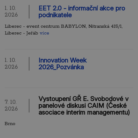
EET 2.0 - informační akce pro
1. 10.
podnikatele
2026
Liberec - event centrum BABYLON, Nitranská 415/1,
Liberec - Jeřáb
více
Innovation Week
1. 10.
2026_Pozvánka
2026
Vystoupení GŘ E. Svobodové v
7. 10.
panelové diskusi CAIM (České
2026
asociace interim managementu)
Brno