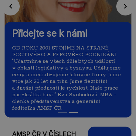
Předchozí
Násl
Přidejte se k nám!
OD ROKU 2001 STOJÍME NA STRANĚ
POCTIVÉHO A FÉROVÉHO PODNIKÁNÍ.
"Účastníme se všech důležitých událostí
v oblasti legislativy a byznysu. Udělujeme
ceny a medializujeme šikovné firmy. Jsme
více jak 20 let na trhu. Jsme flexibilní
a dnešní předností je rychlost. Naše práce
nás zkrátka baví!" Eva Svobodová, MBA -
členka představenstva a generální
ředitelka AMSP ČR.
AMSP ČR V ČÍSLECH