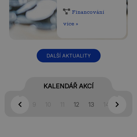
Financování
více »
DALŠÍ AKTUALITY
KALENDÁŘ AKCÍ
7
8
9
10
11
12
13
14
15
1