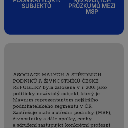
PODNIKATELSKÝCH
NEZÁVISLÝCH
SUBJEKTŮ
PRŮZKUMŮ MEZI
MSP
ASOCIACE MALÝCH A STŘEDNÍCH
PODNIKŮ A ŽIVNOSTNÍKŮ ČESKÉ
REPUBLIKY byla založena v r. 2001 jako
politicky nezávislý subjekt, který je
hlavním reprezentantem nejširšího
podnikatelského segmentu v ČR.
Zastřešuje malé a střední podniky (MSP),
živnostníky a dále spolky, cechy
a sdružení zastupující konkrétní profesní