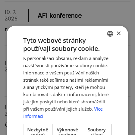
10. 9.
AFI konference
2026
Praha, pouze pro zvané.
×
Tyto webové stránky
používají soubory cookie.
CZECH
Účast vedení AMSP ČR na
K personalizaci obsahu, reklam a analýze
ENGLISH
zasedání Expertní skupiny pro
15. 9.
návštěvnosti používáme soubory cookie.
snižování administrativní zátěže
2026
Informace o vašem používání našich
(MPO)
stránek také sdílíme s našimi reklamními
a analytickými partnery, kteří je mohou
kombinovat s dalšími informacemi, které
jste jim poskytli nebo které shromáždili
15. 9.
při vašem používání jejich služeb.
Více
Černa.ai festival Ostrava
2026
informací
Účast AMSP ČR. https://cernaaifestival.cz/
Nezbytně
Výkonové
Soubory
nutné
soubory
cílení