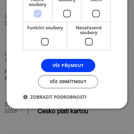
soubory
Účast vedení AMSP ČR na
16. 9.
zasedání Rady kvality ČR
2026
Funkční soubory
Nezařazené
soubory
EET 2.0 - informační akce pro
17. 9.
podnikatele
2026
VŠE PŘIJMOUT
Praha - hotel GRANDIUM, Politických vězňů 913/12,
Praha 1
více
VŠE ODMÍTNOUT
ZOBRAZIT PODROBNOSTI
Účast vedení na zasedání týmu
24. 9.
Česko platí kartou
2026