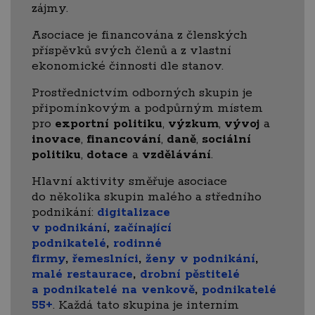
zájmy.
Asociace je financována z členských
příspěvků svých členů a z vlastní
ekonomické činnosti dle stanov.
Prostřednictvím odborných skupin je
připomínkovým a podpůrným místem
pro
exportní politiku
,
výzkum
,
vývoj
a
inovace
,
financování
,
daně
,
sociální
politiku
,
dotace
a
vzdělávání
.
Hlavní aktivity směřuje asociace
do několika skupin malého a středního
podnikání:
digitalizace
v podnikání
,
začínající
podnikatelé
,
rodinné
firmy
,
řemeslníci
,
ženy v podnikání
,
malé restaurace
,
drobní pěstitelé
a podnikatelé na venkově
,
podnikatelé
55+
. Každá tato skupina je interním