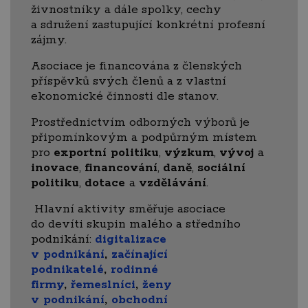
živnostníky a dále spolky, cechy
a sdružení zastupující konkrétní profesní
zájmy.
Asociace je financována z členských
příspěvků svých členů a z vlastní
ekonomické činnosti dle stanov.
Prostřednictvím odborných výborů je
připomínkovým a podpůrným místem
pro
exportní politiku
,
výzkum
,
vývoj
a
inovace
,
financování
,
daně
,
sociální
politiku
,
dotace
a
vzdělávání
.
Hlavní aktivity směřuje asociace
do devíti skupin malého a středního
podnikání:
digitalizace
v podnikání
,
začínající
podnikatelé
,
rodinné
firmy
,
řemeslníci
,
ženy
v podnikání
,
obchodní