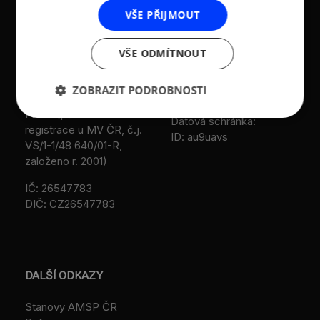
středních podniků a
186 00 Praha 8 - Karlín
VŠE PŘIJMOUT
živnostníků České
T:
+420 236 080 454
republiky (AMSP ČR)
M:
+420 733 722 512
VŠE ODMÍTNOUT
Zápis v OR: Spisová
e-mail:
amsp@amsp.cz
značka L 12282 vedená u
ZOBRAZIT PODROBNOSTI
web: www.amsp.cz
Městského soudu v
Praze (původní
Datová schránka:
registrace u MV ČR, č.j.
ID: au9uavs
VS/1-1/48 640/01-R,
založeno r. 2001)
IČ: 26547783
DIČ: CZ26547783
DALŠÍ ODKAZY
Stanovy AMSP ČR