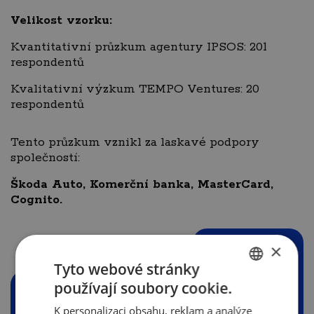
Velikost vzorku:
Kvantitativní průzkum agentury IPSOS: 201
respondentů
Kvalitativní výzkum TEMPO Ventures: 20
respondentů
Tento průzkum vznikl za laskavé podpory
společností:
Škoda Auto, Komerční banka, MasterCard,
Cognito.
PŘÍLOHY
×
Tyto webové stránky
používají soubory cookie.
CZECH
K personalizaci obsahu, reklam a analýze
ENGLISH