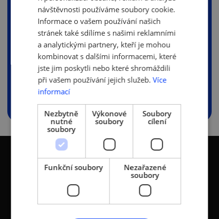
Výsledky Tempo – report ke
návštěvnosti používáme soubory cookie.
kvalitativnímu výzkumu pro
Informace o vašem používání našich
Rok AI 2026.pdf
stránek také sdílíme s našimi reklamními
(625.14 KB)
a analytickými partnery, kteří je mohou
Výsledky průzkumu IPSOS -
kombinovat s dalšími informacemi, které
AI 2026.pdf
jste jim poskytli nebo které shromáždili
(2.18 MB)
při vašem používání jejich služeb.
Více
informací
Nezbytně
Výkonové
Soubory
nutné
soubory
cílení
soubory
Funkční soubory
Nezařazené
soubory
KONTAKTY
Asociace malých a
Sokolovská 100/94