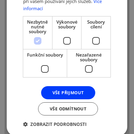
při vašem používání jejich služeb.
Více
zaměstnanců - 18 000 Kč / kal. rok.
informací
Střední firmy nebo OSVČ do 250
Nezbytně
Výkonové
Soubory
zaměstnanců - 36 000 Kč / kal. rok.
nutné
soubory
cílení
soubory
Velké firmy nebo OSVČ nad 250
zaměstnanců - o ceně rozhoduje
představenstvo individuálně
Funkční soubory
Nezařazené
Kolektivní člen - o ceně rozhoduje
soubory
představenstvo individuálně
DALŠÍ UŽIVATELÉ (KTERÝM BUDOU
ZASÍLÁNA VYBRANÁ TÉMATA)
VŠE PŘIJMOUT
PŘIDEJ DALŠÍ OSOBU
VŠE ODMÍTNOUT
E-MAILOVÝ KONTAKT PRO FAKTURACI
ZOBRAZIT PODROBNOSTI