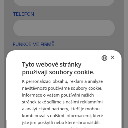
TELEFON
FUNKCE VE FIRMĚ
×
Tyto webové stránky
používají soubory cookie.
CZECH
ČLENSTVÍ V AMSP ČR
(možnost zasílání
specifického obsahu)
*
K personalizaci obsahu, reklam a analýze
ENGLISH
návštěvnosti používáme soubory cookie.
OSVČ (bez zaměstnanců) - 2 400 Kč /
Informace o vašem používání našich
kal. rok.
stránek také sdílíme s našimi reklamními
a analytickými partnery, kteří je mohou
Mikrofirmy nebo OSVČ do 10
zaměstnanců - 7 200 Kč / kal. rok.
kombinovat s dalšími informacemi, které
jste jim poskytli nebo které shromáždili
Malé firmy nebo OSVČ do 50