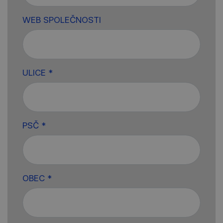
WEB SPOLEČNOSTI
ULICE *
PSČ *
OBEC *