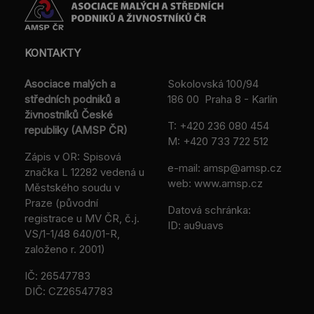
KONTAKTY
Asociace malých a
Sokolovská 100/94
středních podniků a
186 00 Praha 8 - Karlín
živnostníků České
T:
+420 236 080 454
republiky (AMSP ČR)
M:
+420 733 722 512
Zápis v OR: Spisová
e-mail:
amsp@amsp.cz
značka L 12282 vedená u
web: www.amsp.cz
Městského soudu v
Praze (původní
Datová schránka:
registrace u MV ČR, č.j.
ID: au9uavs
VS/1-1/48 640/01-R,
založeno r. 2001)
IČ: 26547783
DIČ: CZ26547783