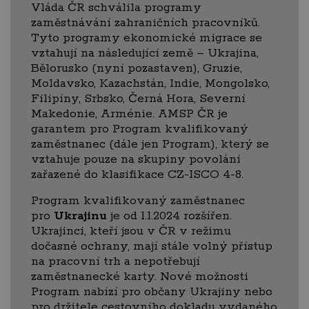
Vláda ČR schválila programy
zaměstnávání zahraničních pracovníků.
Tyto programy ekonomické migrace se
vztahují na následující země – Ukrajina,
Bělorusko (nyní pozastaven), Gruzie,
Moldavsko, Kazachstán, Indie, Mongolsko,
Filipíny, Srbsko, Černá Hora, Severní
Makedonie, Arménie. AMSP ČR je
garantem pro Program kvalifikovaný
zaměstnanec (dále jen Program), který se
vztahuje pouze na skupiny povolání
zařazené do klasifikace CZ-ISCO 4-8.
Program kvalifikovaný zaměstnanec
pro
Ukrajinu
je od 1.1.2024 rozšířen.
Ukrajinci, kteří jsou v ČR v režimu
dočasné ochrany, mají stále volný přístup
na pracovní trh a nepotřebují
zaměstnanecké karty. Nové možnosti
Program nabízí pro občany Ukrajiny nebo
pro držitele cestovního dokladu vydaného