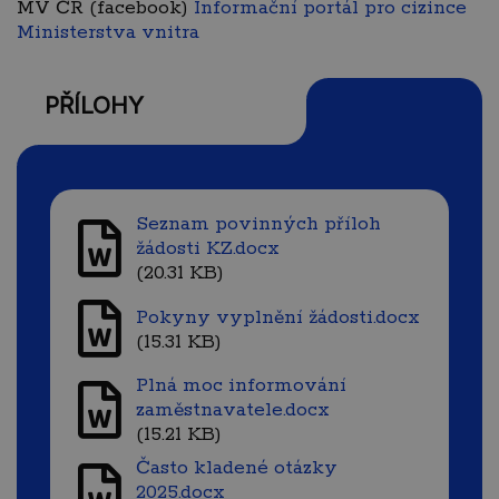
MV ČR (facebook)
Informační portál pro cizince
Ministerstva vnitra
PŘÍLOHY
Seznam povinných příloh
žádosti KZ.docx
(20.31 KB)
Pokyny vyplnění žádosti.docx
(15.31 KB)
Plná moc informování
zaměstnavatele.docx
(15.21 KB)
Často kladené otázky
2025.docx