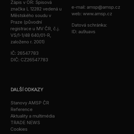
Zápis v OR: Spisová
e-mail:
amsp@amsp.cz
značka L 12282 vedená u
web: www.amsp.cz
Městského soudu v
Praze (původní
Datová schránka:
registrace u MV ČR, č.j.
ID: au9uavs
VS/1-1/48 640/01-R,
založeno r. 2001)
IČ: 26547783
DIČ: CZ26547783
DALŠÍ ODKAZY
Stanovy AMSP ČR
Reference
Aktuality a multimédia
TRADE NEWS
Cookies