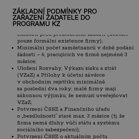
ZÁKLADNÍ PODMÍNKY PRO
ZAŘAZENÍ ŽADATELE DO
PROGRAMU KZ
Minimálně dva roky aktivní hospodářské
činnosti před předložením žádosti (nestačí
pouze formální existence firmy);
Minimální počet zaměstnanců v době podání
žádosti – 6, pracujících ve firmě nejméně 3
měsíce;
Uložení Rozvahy, Výkazu zisku a ztrát
(VZaZ) a Přílohy k účetní závěrce
v obchodním rejstříku minimálně
za poslední dva roky; malé firmy mají
zákonnou výjimku, že nemusí uveřejňovat
VZaZ;
Potvrzení ČSSZ a Finančního úřadu
o „bezdlužnosti“ staré max. 3 měsíce (tj. že
firma nemá dluhy vůči státu a systému
sociálního zabezpečení);
Potvrzení ČSSZ o aktuálním počtu