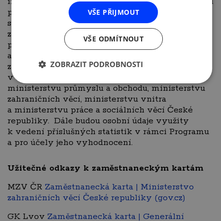
informováni, že jejich osobní údaje, které poskytli
pro účely zařazení do Programu, jsou v souladu
VŠE PŘIJMOUT
s Nařízením GDPR zpracovávány
zaměstnavatelem v případě vzniku jakéhokoli
VŠE ODMÍTNOUT
pracovního poměru. V souvislosti s podáním
a vyřizováním žádostí o zařazení do Programu a o
ZOBRAZIT PODROBNOSTI
zaměstnaneckou kartu jsou jejich osobní údaje
v nezbytném rozsahu předávány garantům,
ministerstvu průmyslu a obchodu, ministerstvu
zahraničních věcí, ministerstvu vnitra
a ministerstvu práce a sociálních věcí České
republiky. Dále budou osobní údaje využity
k vedení příslušných statistik v rámci Programu
a pro účely jeho vyhodnocení.
Užitečné odkazy k zaměstnaneckým kartám
MZV ČR
Zaměstnanecká karta | Ministerstvo
zahraničních věcí České republiky (gov.cz)
GK Lvov
Zaměstnanecká karta | Generální