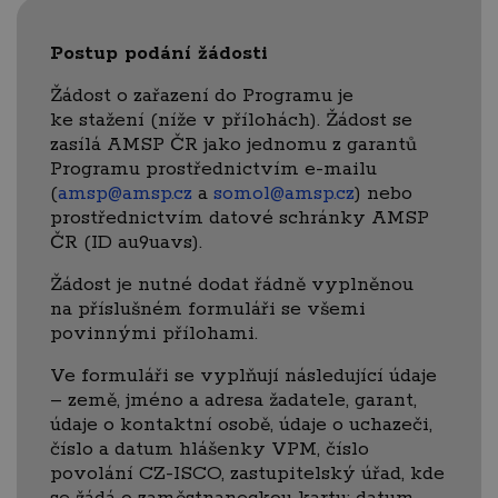
Postup podání žádosti
Žádost o zařazení do Programu je
ke stažení (níže v přílohách). Žádost se
zasílá AMSP ČR jako jednomu z garantů
Programu prostřednictvím e-mailu
(
amsp@amsp.cz
a
somol@amsp.cz
) nebo
prostřednictvím datové schránky AMSP
ČR (ID au9uavs).
Žádost je nutné dodat řádně vyplněnou
na příslušném formuláři se všemi
povinnými přílohami.
Ve formuláři se vyplňují následující údaje
– země, jméno a adresa žadatele, garant,
údaje o kontaktní osobě, údaje o uchazeči,
číslo a datum hlášenky VPM, číslo
povolání CZ-ISCO, zastupitelský úřad, kde