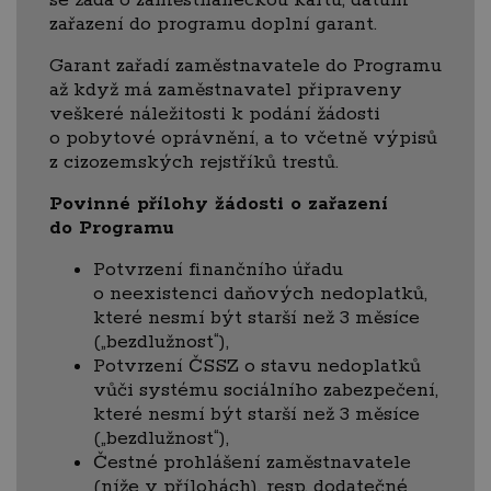
se žádá o zaměstnaneckou kartu; datum
zařazení do programu doplní garant.
Garant zařadí zaměstnavatele do Programu
až když má zaměstnavatel připraveny
veškeré náležitosti k podání žádosti
o pobytové oprávnění, a to včetně výpisů
z cizozemských rejstříků trestů.
Povinné přílohy žádosti o zařazení
do Programu
Potvrzení finančního úřadu
o neexistenci daňových nedoplatků,
které nesmí být starší než 3 měsíce
(„bezdlužnost“),
Potvrzení ČSSZ o stavu nedoplatků
vůči systému sociálního zabezpečení,
které nesmí být starší než 3 měsíce
(„bezdlužnost“),
Čestné prohlášení zaměstnavatele
(níže v přílohách), resp. dodatečné