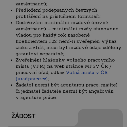
zaměstnanců;
Předložení podepsaných čestných
prohlášení na příslušném formuláři;
Dodržování minimální mzdové úrovně
zaměstnanců – minimální mzdy stanovené
vládou pro každý rok násobené
koeficientem 1,22; není-li zveřejněn Výkaz
zisku a ztrát, musí být mzdové údaje sděleny
garantovi separátně;
Zveřejnění hlášenky volného pracovního
místa (VPM) na web stránce MPSV ČR /
pracovní úřad; odkaz
Volná místa v ČR
(uradprace.cz)
;
Žadatel nesmí být agenturou práce, majitel
či jednatel žadatele nesmí být angažován
v agentuře práce.
ŽÁDOST