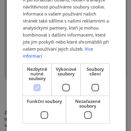
ENGLISH
musí být zveřejněna před zařazením
návštěvnosti používáme soubory cookie.
žadatele do Programu. Mzdová podmínka
Informace o vašem používání našich
Programu je, že mzda uvedená v hlášence
stránek také sdílíme s našimi reklamními a
musí být minimálně 1,22 násobek
analytickými partnery, kteří je mohou
minimální mzdy (měsíční či hodinové)
platné pro daný rok; je-li uváděna mzda
kombinovat s dalšími informacemi, které
ve formátu „od …“ musí být uvedená částka
jste jim poskytli nebo které shromáždili při
na této úrovni. V hlášence uvedená
vašem používání jejich služeb.
Více
skupina povolání musí odpovídat
informací
předmětu činnosti žadatele.
Nezbytně
Výkonové
Soubory
nutné
soubory
cílení
soubory
OCHRANA OSOBNÍCH ÚDAJŮ
Funkční soubory
Nezařazené
soubory
Zaměstnavatelé by si měli vyžádat souhlas
uchazečů s poskytováním osobních údajů
v přibližně následujícím rozsahu: uchazeči jsou