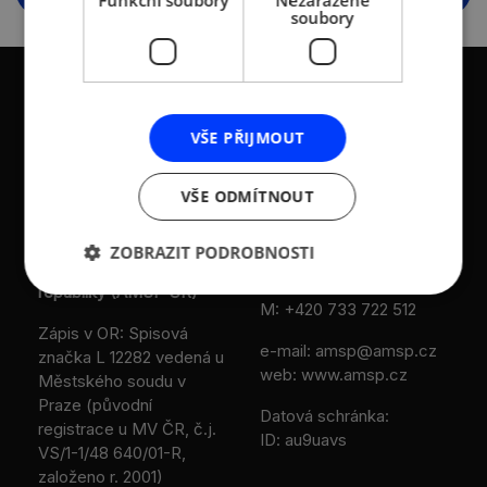
Funkční soubory
Nezařazené
soubory
VŠE PŘIJMOUT
KONTAKTY
VŠE ODMÍTNOUT
Asociace malých a
Sokolovská 100/94
středních podniků a
186 00 Praha 8 - Karlín
ZOBRAZIT PODROBNOSTI
živnostníků České
T:
+420 236 080 454
republiky (AMSP ČR)
M:
+420 733 722 512
Zápis v OR: Spisová
e-mail:
amsp@amsp.cz
značka L 12282 vedená u
web: www.amsp.cz
Městského soudu v
Praze (původní
Datová schránka:
registrace u MV ČR, č.j.
ID: au9uavs
VS/1-1/48 640/01-R,
založeno r. 2001)