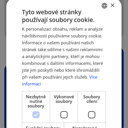
Škoda Auto, Komerční banka,
×
MasterCard
Tyto webové stránky
používají soubory cookie.
CZECH
K personalizaci obsahu, reklam a analýze
ENGLISH
návštěvnosti používáme soubory cookie.
Informace o vašem používání našich
stránek také sdílíme s našimi reklamními
PŘÍLOHY
a analytickými partnery, kteří je mohou
kombinovat s dalšími informacemi, které
jste jim poskytli nebo které shromáždili
při vašem používání jejich služeb.
Více
informací
Ipsos pro
AMSP_Transformace_RTP
Nezbytně
Výkonové
Soubory
2025_FINAL.pdf
nutné
soubory
cílení
(924.86 KB)
soubory