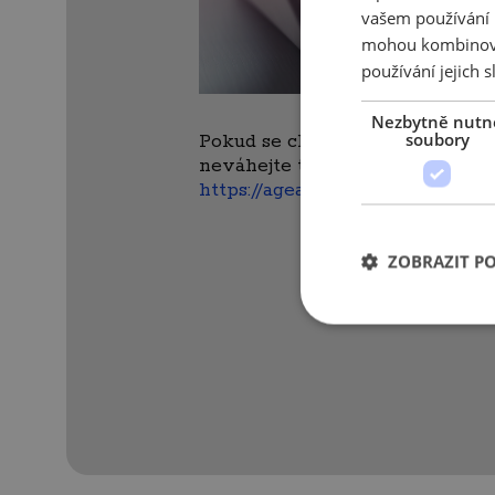
vašem používání n
mohou kombinovat
používání jejich s
Nezbytně nutn
soubory
Pokud se chcete k odběru newsle
neváhejte tak učinit na webový
https://ageadapt.cz/cs/kontakt/
.
ZOBRAZIT P