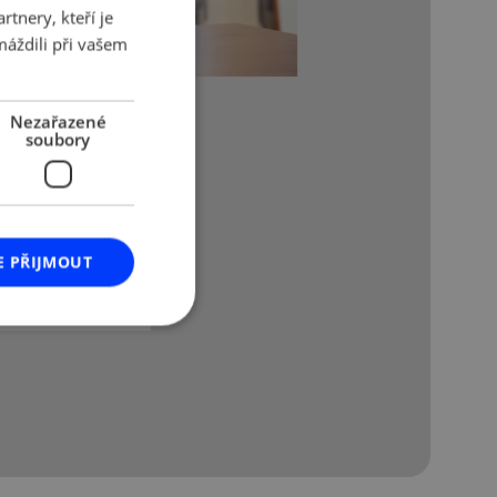
tnery, kteří je
ENGLISH
máždili při vašem
Nezařazené
soubory
E PŘIJMOUT