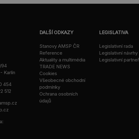
DALŠÍ ODKAZY
LEGISLATIVA
Stanovy AMSP ČR
Legislativní rada
Reference
Legislativní návrhy
Aktuality a multimédia
Legislativní partneř
/94
TRADE NEWS
- Karlín
Cookies
Všeobecné obchodní
0 454
podmínky
2 512
Ochrana osobních
údajů
msp.cz
p.cz
a: