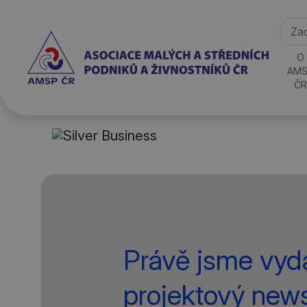
O
AMS
ČR
Právě jsme vyda
projektový news