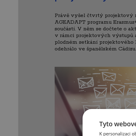
Právě vyšel čtvrtý projektový 
AGEADAPT programu Erasmus+,
součástí. V něm se dočtete o a
v rámci projektových výstupů 
plodném setkání projektového k
odehrálo ve španělském Cádizu
Tyto webové
K personalizaci 