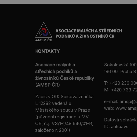
KONTAKTY
Asociace malých a
Sokolovská 100
středních podniků a
186 00 Praha 8 
živnostníků České republiky
T:
+420 236 08
(AMSP ČR)
M:
+420 733 72
Zápis v OR: Spisová značka
e-mail:
amsp@a
L 12282 vedená u
web: www.ams
Městského soudu v Praze
(původní registrace u MV
Datová schránk
ČR, č.j. VS/1-1/48 640/01-R,
ID: au9uavs
založeno r. 2001)