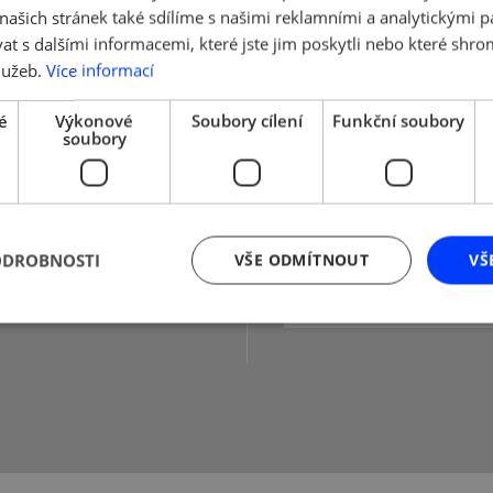
ašich stránek také sdílíme s našimi reklamními a analytickými par
 s dalšími informacemi, které jste jim poskytli nebo které shro
lužeb.
Více informací
é
Výkonové
Soubory cílení
Funkční soubory
soubory
tteru přihlásit,
ch stránkách projektu:
ODROBNOSTI
VŠE ODMÍTNOUT
VŠ