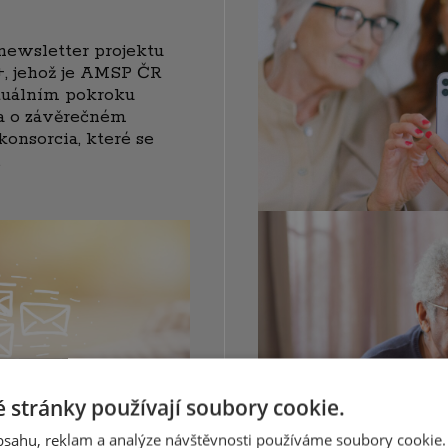
newsletter projektu
 jehož je AMSP ČR
ktuálním pokroku
a o závěrečném
onsorcia, které se
.
 stránky používají soubory cookie.
obsahu, reklam a analýze návštěvnosti používáme soubory cookie.