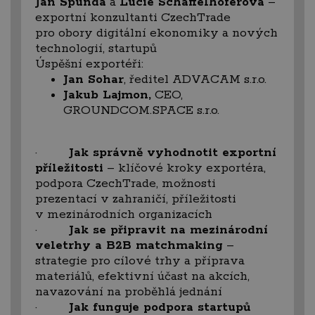
Jan Špunda
a
Lucie Schaffelhoferová
–
exportní konzultanti CzechTrade
pro obory digitální ekonomiky a nových
technologií, startupů
Úspěšní exportéři:
Jan Sohar
, ředitel ADVACAM s.r.o.
Jakub Lajmon,
CEO,
GROUNDCOM.SPACE s.r.o.
·
Jak správně vyhodnotit exportní
příležitosti
– klíčové kroky exportéra,
podpora CzechTrade, možnosti
prezentací v zahraničí, příležitosti
v mezinárodních organizacích
·
Jak se připravit na mezinárodní
veletrhy a B2B matchmaking
–
strategie pro cílové trhy a příprava
materiálů, efektivní účast na akcích,
navazování na proběhlá jednání
·
Jak funguje podpora startupů