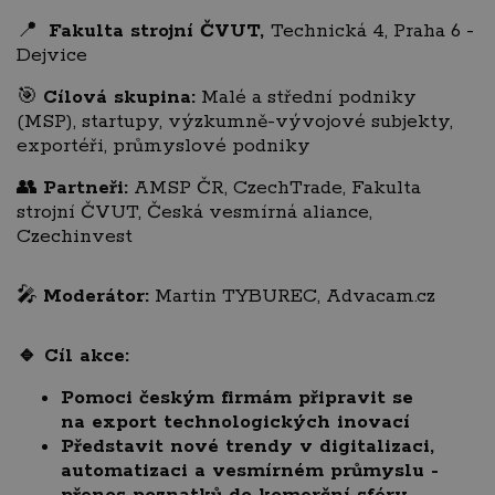
📍
Fakulta strojní ČVUT,
Technická 4, Praha 6 -
Dejvice
🎯
Cílová skupina:
Malé a střední podniky
(MSP), startupy, výzkumně-vývojové subjekty,
exportéři, průmyslové podniky
👥
Partneři:
AMSP ČR, CzechTrade, Fakulta
strojní ČVUT, Česká vesmírná aliance,
Czechinvest
🎤
Moderátor:
Martin TYBUREC, Advacam.cz
🔹 Cíl akce:
Pomoci českým firmám připravit se
na export technologických inovací
Představit nové trendy v digitalizaci,
automatizaci a vesmírném průmyslu -