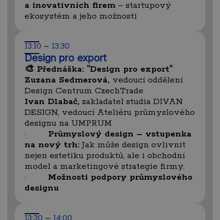
a inovativních firem
– startupový
ekosystém a jeho možnosti
13:10
–
13:30
Design pro export
🎨 Přednáška: "Design pro export"
Zuzana Sedmerová,
vedoucí oddělení
Design Centrum CzechTrade
Ivan Dlabač,
zakladatel studia DIVAN
DESIGN, vedoucí Ateliéru průmyslového
designu na UMPRUM
·
Průmyslový design – vstupenka
na nový trh:
Jak může design ovlivnit
nejen estetiku produktů, ale i obchodní
model a marketingové strategie firmy.
·
Možnosti podpory průmyslového
designu
13:30
–
14:00