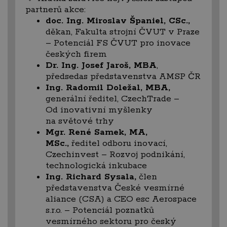
partnerů akce:
doc. Ing. Miroslav Španiel, CSc.,
děkan, Fakulta strojní ČVUT v Praze
– Potenciál FS ČVUT pro inovace
českých firem
Dr. Ing. Josef Jaroš, MBA
,
předsedas představenstva AMSP ČR
Ing. Radomil Doležal, MBA,
generální ředitel, CzechTrade –
Od inovativní myšlenky
na světové trhy
Mgr. René Samek, MA,
MSc.,
ředitel odboru inovací,
Czechinvest – Rozvoj podnikání,
technologická inkubace
Ing. Richard Sysala,
člen
představenstva České vesmírné
aliance (CSA) a CEO esc Aerospace
s.r.o. – Potenciál poznatků
vesmírného sektoru pro český