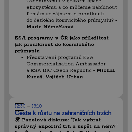
CzechInvestu v českém space
ekosystému a co můžeme nabídnout
firmám se zájmem o proniknutí
do českého kosmického průmyslu? -
Marie Němečková
ESA programy v ČR jako příležitost
jak proniknout do kosmického
průmyslu
Představení programů ESA
Commercialisation Ambassador
a ESA BIC Czech Republic -
Michal
Kuneš, Vojtěch Urban
12:30
–
13:10
Cesta k růstu na zahraničních trzích
🌍
Panelová diskuze: “Jak vybrat
správný exportní trh a uspět na něm?"