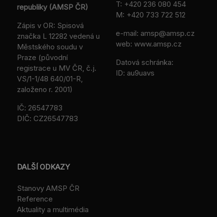
T:
+420 236 080 454
republiky (AMSP ČR)
M:
+420 733 722 512
Zápis v OR: Spisová
e-mail:
amsp@amsp.cz
značka L 12282 vedená u
web: www.amsp.cz
Městského soudu v
Praze (původní
Datová schránka:
registrace u MV ČR, č.j.
ID: au9uavs
VS/1-1/48 640/01-R,
založeno r. 2001)
IČ: 26547783
DIČ: CZ26547783
DALŠÍ ODKAZY
Stanovy AMSP ČR
Reference
Aktuality a multimédia