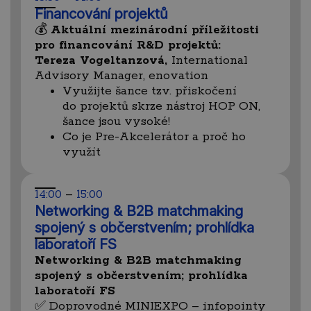
Financování projektů
💰
Aktuální mezinárodní příležitosti
pro financování
R&D projektů:
Tereza Vogeltanzová,
International
Advisory Manager, enovation
Využijte šance tzv. přiskočení
do projektů skrze nástroj HOP ON,
šance jsou vysoké!
Co je Pre-Akcelerátor a proč ho
využít
14:00
–
15:00
Networking & B2B matchmaking
spojený s občerstvením; prohlídka
laboratoří FS
Networking & B2B matchmaking
spojený s občerstvením; prohlídka
laboratoří FS
✅ Doprovodné MINIEXPO – infopointy