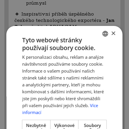
průmysl
🔸 Inspirativní příběh úspěšného
českého technologického exportéra -
Jan
Sohar
, ředitel ADVACAM s.r.o.
×
Tyto webové stránky
10:20
–
11:30
používají soubory cookie.
CZECH
Technologie pro expanzi: Expertní
K personalizaci obsahu, reklam a analýze
přednášky
ENGLISH
návštěvnosti používáme soubory cookie.
🤖
FS ČVUT v Praze jako partner
pro inovace vašich produktů
Informace o vašem používání našich
i výrobních procesů
stránek také sdílíme s našimi reklamními
FS ČVUT jako partner firem -
Libor
a analytickými partnery, kteří je mohou
Beránek
kombinovat s dalšími informacemi, které
Od využití kovového 3D tisku
jste jim poskytli nebo které shromáždili
při inovaci produktů po projekty
při vašem používání jejich služeb.
Více
komplexních inovací výrobních
informací
systémů –
Libor Beránek,
vedoucí
- ústav technologie obrábění,
Nezbytně
Výkonové
Soubory
projektování a metrologie, zástupce