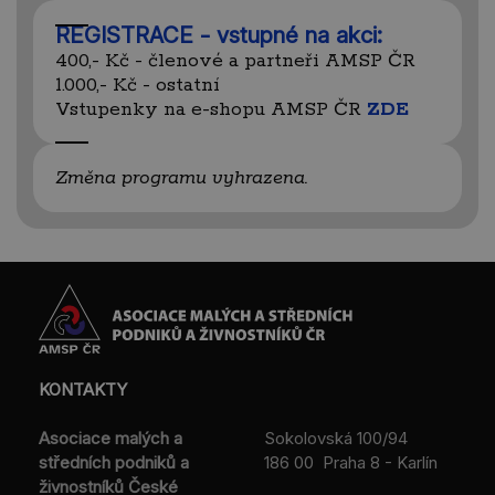
REGISTRACE - vstupné na akci:
400,- Kč - členové a partneři AMSP ČR
1.000,- Kč - ostatní
Vstupenky na e-shopu AMSP ČR
ZDE
Změna programu vyhrazena.
KONTAKTY
Asociace malých a
Sokolovská 100/94
středních podniků a
186 00 Praha 8 - Karlín
živnostníků České