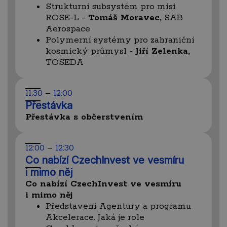
Strukturní subsystém pro misi
ROSE-L -
Tomáš Moravec,
SAB
Aerospace
Polymerní systémy pro zahraniční
kosmický průmysl -
Jiří Zelenka,
TOSEDA
11:30
–
12:00
Přestávka
Přestávka s občerstvením
12:00
–
12:30
Co nabízí CzechInvest ve vesmíru
i mimo něj
Co nabízí CzechInvest ve vesmíru
i mimo něj
Představení Agentury a programu
Akcelerace. Jaká je role