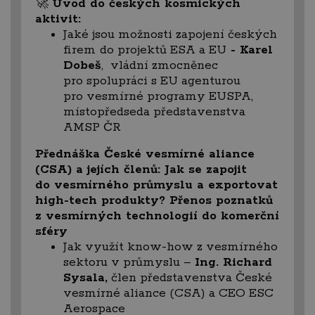
🚀
Úvod do českých kosmických
aktivit:
Jaké jsou možnosti zapojení českých
firem
do projektů ESA a EU
- Karel
Dobeš
, vládní zmocněnec
pro spolupráci s EU agenturou
pro vesmírné programy EUSPA,
místopředseda představenstva
AMSP ČR
Přednáška České vesmírné aliance
(CSA) a jejích členů: Jak se zapojit
do vesmírného průmyslu a exportovat
high-tech produkty? Přenos poznatků
z vesmírných technologií do komerční
sféry
Jak využít know-how z vesmírného
sektoru v průmyslu –
Ing. Richard
Sysala,
člen představenstva České
vesmírné aliance (CSA) a CEO ESC
Aerospace