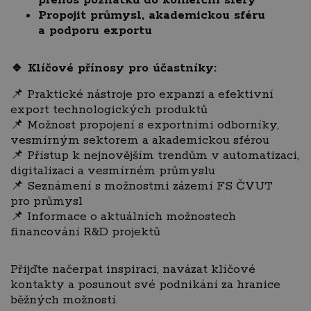
přenos poznatků do komerční sféry
Propojit průmysl, akademickou sféru
a podporu exportu
🔹 Klíčové přínosy pro účastníky:
📌 Praktické nástroje pro expanzi a efektivní
export technologických produktů
📌 Možnost propojení s exportními odborníky,
vesmírným sektorem a akademickou sférou
📌 Přístup k nejnovějším trendům v automatizaci,
digitalizaci a vesmírném průmyslu
📌 Seznámení s možnostmi zázemí FS ČVUT
pro průmysl
📌 Informace o aktuálních možnostech
financování R&D projektů
Přijďte načerpat inspiraci, navázat klíčové
kontakty a posunout své podnikání za hranice
běžných možností.