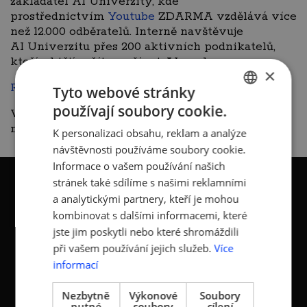
zakladatel AI Univerzity, kde
prostřednictvím
Youtube
ZDARMA vzdělává více
než 12.000 odběratelů. Interně navštěvuje
AI Univerzitu přes 200 aktivních podnikatelů,
kteří, chtějí začít využívat AI naplno.
×
REGISTRACE zdarma
Tyto webové stránky
používají soubory cookie.
V případě dotazů nás neváhejte kontaktovat
CZECH
na e-mail
blaha@amsp.cz
K personalizaci obsahu, reklam a analýze
ENGLISH
návštěvnosti používáme soubory cookie.
Informace o vašem používání našich
stránek také sdílíme s našimi reklamními
a analytickými partnery, kteří je mohou
kombinovat s dalšími informacemi, které
jste jim poskytli nebo které shromáždili
KONTAKTY
při vašem používání jejich služeb.
Více
informací
Asociace malých a
Sokolovská 100/94
středních podniků a
186 00 Praha 8 - Karlín
Nezbytně
Výkonové
Soubory
živnostníků České
nutné
soubory
cílení