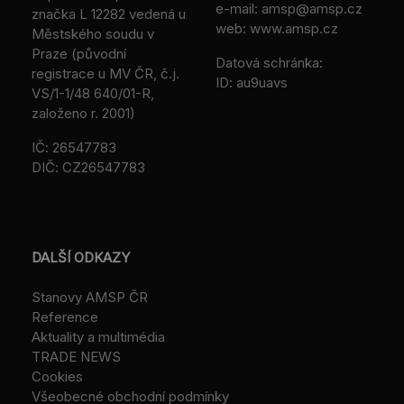
e-mail:
amsp@amsp.cz
značka L 12282 vedená u
web: www.amsp.cz
Městského soudu v
Praze (původní
Datová schránka:
registrace u MV ČR, č.j.
ID: au9uavs
VS/1-1/48 640/01-R,
založeno r. 2001)
IČ: 26547783
DIČ: CZ26547783
DALŠÍ ODKAZY
Stanovy AMSP ČR
Reference
Aktuality a multimédia
TRADE NEWS
Cookies
Všeobecné obchodní podmínky