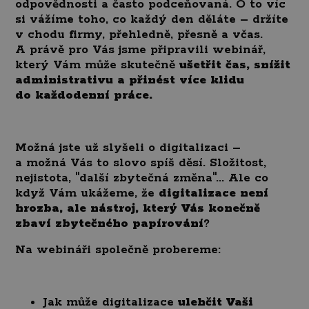
odpovědnosti a často podceňovaná. O to víc
si vážíme toho, co každý den děláte – držíte
v chodu firmy, přehledně, přesně a včas.
A právě pro Vás jsme připravili webinář,
který Vám může skutečně
ušetřit čas, snížit
administrativu a přinést více klidu
do každodenní práce.
Možná jste už slyšeli o digitalizaci –
a možná Vás to slovo spíš děsí. Složitost,
nejistota, "další zbytečná změna"... Ale co
když Vám ukážeme, že
digitalizace není
hrozba, ale nástroj, který Vás konečně
zbaví zbytečného papírování
?
Na webináři společně probereme:
Jak může digitalizace
ulehčit Vaši