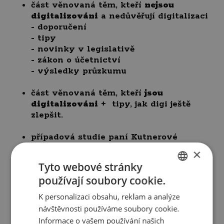
část věnovaná těm, kteří
nejsou
digitalizováni
a nedůvěřují digitalizaci
- doporučení
- tipy
- novinky v legislativě
- zákon o účetnictví
- výsledky průzkumu
část věnovaná těm, kteří
jsou
digitalizováni
+ tipy, jak digi ještě
zlepšit.
případová studie paní Kutnerové
a
ARELAS s.r.o.
- otázky z praxe
×
s wflow
Tyto webové stránky
používají soubory cookie.
CZECH
K personalizaci obsahu, reklam a analýze
ENGLISH
návštěvnosti používáme soubory cookie.
Informace o vašem používání našich