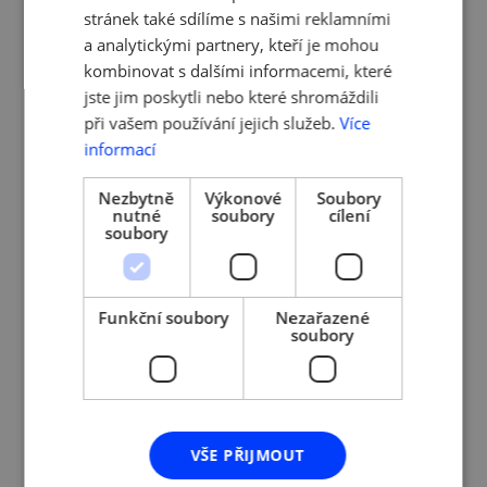
stránek také sdílíme s našimi reklamními
a analytickými partnery, kteří je mohou
kombinovat s dalšími informacemi, které
jste jim poskytli nebo které shromáždili
při vašem používání jejich služeb.
Více
informací
Nezbytně
Výkonové
Soubory
nutné
soubory
cílení
soubory
Lucia Lacková
Partnership Manager,
wflow.com
Czech
Republic
Funkční soubory
Nezařazené
soubory
Lucia Lacková má přes 7 let zkušeností
v korporátních financích a specializuje se
na digitalizaci a zjednodušování účetnictví.
Podílela se na několika mezinárodních
VŠE PŘIJMOUT
finančních transformacích (USA, Kanada,
Austrálie, Velká Británie), pro společnosti