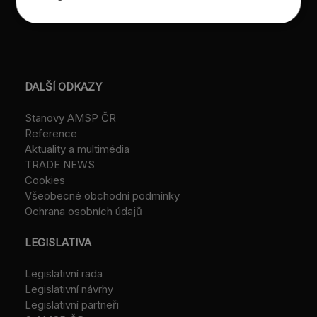
IČ: 26547783
DIČ: CZ26547783
DALŠÍ ODKAZY
Stanovy AMSP ČR
Reference
Aktuality a multimédia
TRADE NEWS
Cookies
Všeobecné obchodní podmínky
Ochrana osobních údajů
LEGISLATIVA
Legislativní rada
Legislativní návrhy
Legislativní partneři