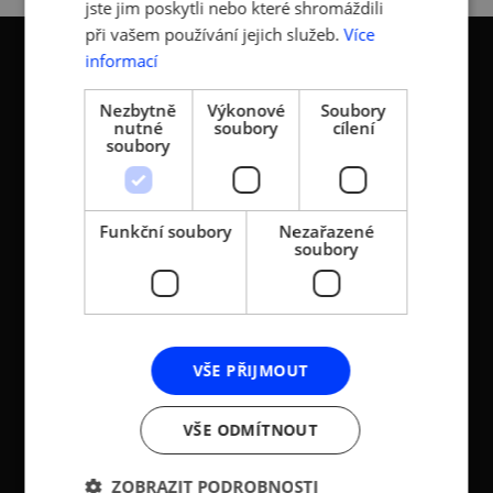
jste jim poskytli nebo které shromáždili
při vašem používání jejich služeb.
Více
informací
Nezbytně
Výkonové
Soubory
nutné
soubory
cílení
KONTAKTY
soubory
Asociace malých a
Sokolovská 100/94
středních podniků a
186 00 Praha 8 - Karlín
Funkční soubory
Nezařazené
živnostníků České
soubory
T:
+420 236 080 454
republiky (AMSP ČR)
M:
+420 733 722 512
Zápis v OR: Spisová
e-mail:
amsp@amsp.cz
značka L 12282 vedená u
web: www.amsp.cz
Městského soudu v
VŠE PŘIJMOUT
Praze (původní
Datová schránka:
registrace u MV ČR, č.j.
ID: au9uavs
VS/1-1/48 640/01-R,
VŠE ODMÍTNOUT
založeno r. 2001)
ZOBRAZIT PODROBNOSTI