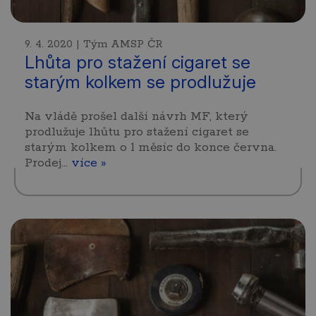
9. 4. 2020 | Tým AMSP ČR
Lhůta pro stažení cigaret se
starým kolkem se prodlužuje
Na vládě prošel další návrh MF, který
prodlužuje lhůtu pro stažení cigaret se
starým kolkem o 1 měsíc do konce června.
Prodej…
více »