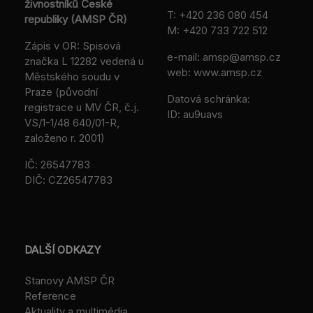
živnostníků České
T:
+420 236 080 454
republiky (AMSP ČR)
M:
+420 733 722 512
Zápis v OR: Spisová
e-mail:
amsp@amsp.cz
značka L 12282 vedená u
web: www.amsp.cz
Městského soudu v
Praze (původní
Datová schránka:
registrace u MV ČR, č.j.
ID: au9uavs
VS/1-1/48 640/01-R,
založeno r. 2001)
IČ: 26547783
DIČ: CZ26547783
DALŠÍ ODKAZY
Stanovy AMSP ČR
Reference
Aktuality a multimédia