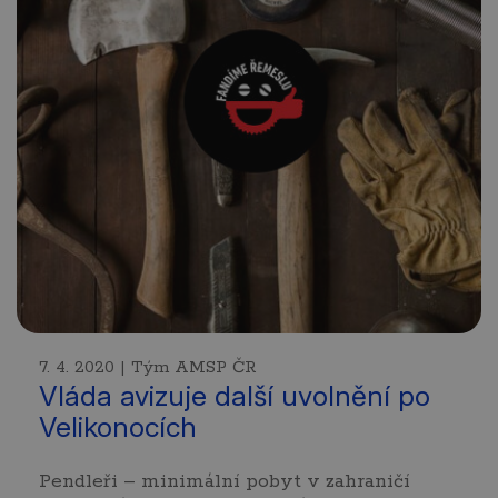
7. 4. 2020 | Tým AMSP ČR
Vláda avizuje další uvolnění po
Velikonocích
Pendleři – minimální pobyt v zahraničí