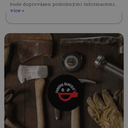
bude doprovázen podrobnými informacemi…
více »