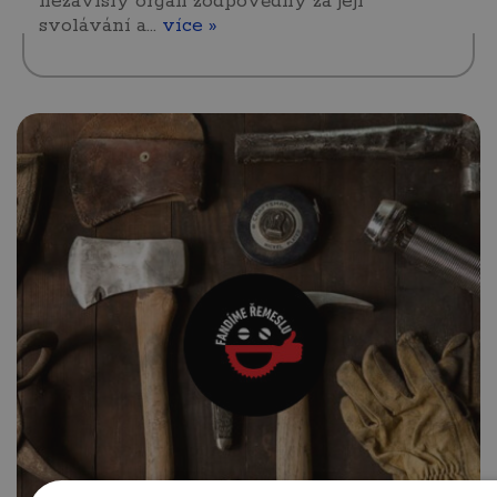
nezávislý orgán zodpovědný za její
svolávání a…
více »