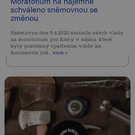
Moratorium na nájemné
schváleno sněmovnou se
změnou
Sněmovna dne 8.4.2020 změnila návrh vlády
na moratorium pro firmy v nájmu, které
byly postiženy opatřením vlády ke
koronaviru (od…
více »