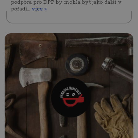
podpora pro DPP by mohla být jako další v
pořadí…
více »