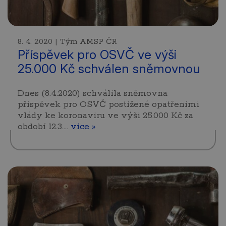
8. 4. 2020 | Tým AMSP ČR
Příspěvek pro OSVČ ve výši
25.000 Kč schválen sněmovnou
Dnes (8.4.2020) schválila sněmovna
příspěvek pro OSVČ postižené opatřeními
vlády ke koronaviru ve výši 25.000 Kč za
období 12.3.…
více »