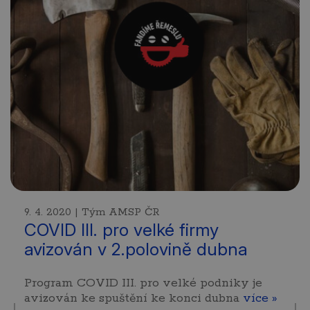
9. 4. 2020 | Tým AMSP ČR
COVID III. pro velké firmy
avizován v 2.polovině dubna
Program COVID III. pro velké podniky je
avizován ke spuštění ke konci dubna
více »