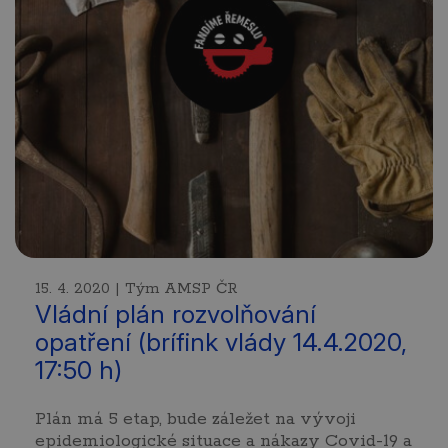
15. 4. 2020 | Tým AMSP ČR
Vládní plán rozvolňování
opatření (brífink vlády 14.4.2020,
17:50 h)
Plán má 5 etap, bude záležet na vývoji
epidemiologické situace a nákazy Covid-19 a