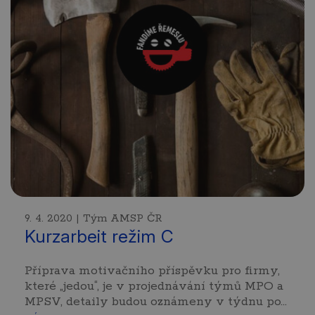
9. 4. 2020 | Tým AMSP ČR
Kurzarbeit režim C
Příprava motivačního příspěvku pro firmy,
které „jedou“, je v projednávání týmů MPO a
MPSV, detaily budou oznámeny v týdnu po…