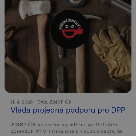
11. 4. 2020 | Tým AMSP ČR
Vláda projedná podporu pro DPP
AMSP ČR ve svém vyjádření ve Velkých
zprávách FTV Prima dne 8.4.2020 uvedla, že