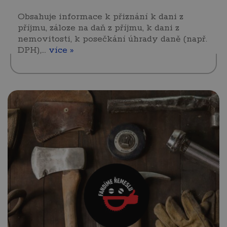
Obsahuje informace k přiznání k dani z
příjmu, záloze na daň z příjmu, k dani z
nemovitosti, k posečkání úhrady daně (např.
DPH),…
více »