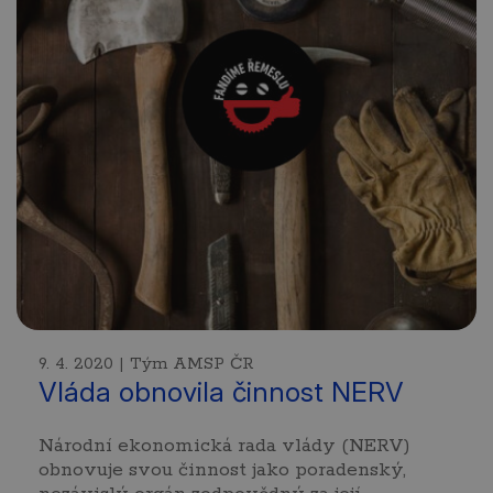
9. 4. 2020 | Tým AMSP ČR
Vláda obnovila činnost NERV
Národní ekonomická rada vlády (NERV)
obnovuje svou činnost jako poradenský,