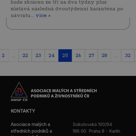
bude zkrácen ze tří na dva týdny plus
zůstává následná dvoutýdenní karanténa po
návratu.…
více »
2
...
22
23
24
25
26
27
28
...
32
KONTAKTY
Asociace malých a
Sokolovská 100/94
středních podniků a
186 00 Praha 8 - Karlín