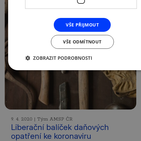
VŠE PŘIJMOUT
VŠE ODMÍTNOUT
ZOBRAZIT PODROBNOSTI
9. 4. 2020 | Tým AMSP ČR
Liberační balíček daňových
opatření ke koronaviru