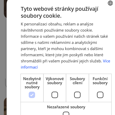
Tyto webové stránky používají
soubory cookie.
CZECH
K personalizaci obsahu, reklam a analýze
ENGLIS
9. 4. 2020 | Tým AMSP ČR
návštěvnosti používáme soubory cookie.
ABB spolu s AMSP ČR přichází s
Informace o vašem používání našich stránek také
nabídkou bezplatného zapůjčení
sdílíme s našimi reklamními a analytickými
robota
partnery, kteří je mohou kombinovat s dalšími
informacemi, které jste jim poskytli nebo které
Pro mnohé české firmy, jež se aktuálně
shromáždili při vašem používání jejich služeb.
Více
zabývají výrobou ochranných pomůcek
informací
(štíty, filtry atd.) je limitujícím faktorem
pro…
více »
Nezbytně
Výkonové
Soubory
Funkční
nutné
soubory
cílení
soubory
soubory
Nezařazené soubory