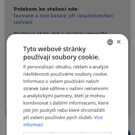
Průzkum ke stažení zde:
Inovace a role banky při implementaci
inovací
Realizaci sběru dat a analýzu provedla
×
výzkumná agentura IPSOS.
Tyto webové stránky
Průzkum vznikl za laskavé podpory
používají soubory cookie.
partnera Česká spořitelna, a. s.
CZECH
K personalizaci obsahu, reklam a analýze
ENGLISH
návštěvnosti používáme soubory cookie.
Informace o vašem používání našich
stránek také sdílíme s našimi reklamními
a analytickými partnery, kteří je mohou
kombinovat s dalšími informacemi, které
jste jim poskytli nebo které shromáždili
při vašem používání jejich služeb.
Více
informací