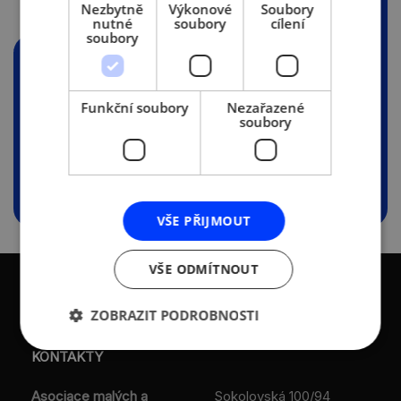
PŘÍLOHY
Nezbytně
Výkonové
Soubory
nutné
soubory
cílení
soubory
Inovace-a-role-banky-5.2019-
Funkční soubory
Nezařazené
kom.-AMSP.pptx
soubory
(586.16 KB)
VŠE PŘIJMOUT
VŠE ODMÍTNOUT
ZOBRAZIT PODROBNOSTI
KONTAKTY
Asociace malých a
Sokolovská 100/94