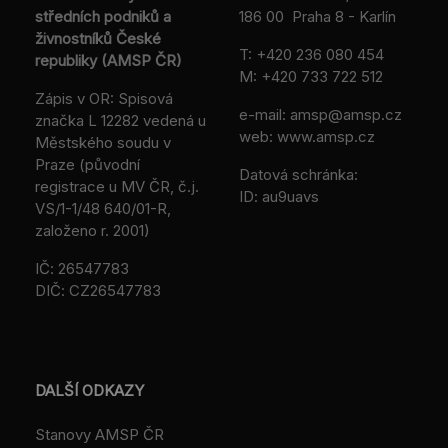
středních podniků a
186 00 Praha 8 - Karlín
živnostníků České
T:
+420 236 080 454
republiky (AMSP ČR)
M:
+420 733 722 512
Zápis v OR: Spisová
e-mail:
amsp@amsp.cz
značka L 12282 vedená u
web: www.amsp.cz
Městského soudu v
Praze (původní
Datová schránka:
registrace u MV ČR, č.j.
ID: au9uavs
VS/1-1/48 640/01-R,
založeno r. 2001)
IČ: 26547783
DIČ: CZ26547783
DALŠÍ ODKAZY
Stanovy AMSP ČR