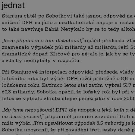
jednat
Stanjura chtěl po Sobotkovi také jasnou odpověď na 
snížení DPH na jídlo a nealkoholické nápoje v restaur
to také navrhuje Babiš. Netýkalo by se to tedy alkoh
„Jsem připraven o tom diskutovat,“
opáčil předseda vlád
znamenalo výpadek půl miliardy až miliardu, řekl So
dramatický dopad. Klíčové pro něj ale je, jak by se t
a zda by nechyběly v rozpočtu.
Při Stanjurově interpelaci odpovídal předseda vlády i
letošního roku byl výběr DPH nižší přibližně o 8,5 m
loňskému roku. Zatímco letos stát zatím vybral 51,7 m
60,3 miliardy. Sobotka opáčil, že loňský rok byl př
letos se vybralo zhruba stejně peněz jako v roce 2013.
„My jsme nezvyšovali DPH, ale naopak u léků, knih a děts
na deset procent,“
připomněl premiér zavedení třetí sa
nižší výběr.
„Tím vysvětlovat výpadek 8,5 miliardy je le
Sobotku upozornil, že při zavádění třetí sazby daně 