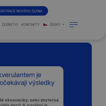
GISTRACE NOVÉHO ČLENA
ČLENSTVÍ
KONTAKTY
ČESKY
kverulantem je
 očekávají výsledky
šedé ekonomiky, nebo zbytečná
výběr daní? A využívá je