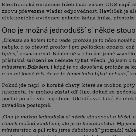
Elektronická evidence tržeb budí vášně. ODS např. slib
znovu převezme vládní odpovědnost. Havlíček je ale
elektronické evidence nebude žádná hrůza, přestože s
Ono je možná jednodušší si někde stoupn
„Diskuze se kolem toho vede, protože je to něco nového,
nebylo, a to otevírá prostor i pro politickou opozici, c
týden,“
poznamenal. Následně z jeho úst jasně zaznělo,
příslušná zařízení se nebude týkat všech.
„Já jsem o 
ministrem Babišem, i když je na dovolené, protože se k
a on mi jasně řekl, že se to řemeslníků týkat nebude,“
ko
Pokud jde např. o horské chaty, které se mohou pot
internetu, ty mohou zůstat off-line, dokud se nedost
poslat po síti vše najednou. Uklidňoval také, že ele
zaváděna postupně.
„Ono je možná jednodušší si někde stoupnout a křičet, 
člověk možná zviditelní, ale je to kverulantství. My jsme
ministerstva a půl roku jsme debatovali,“
prozradil tak