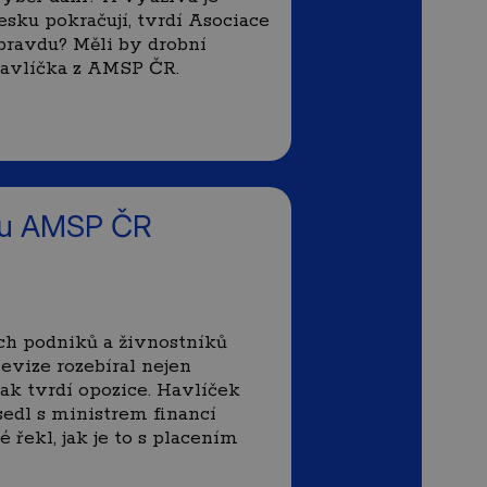
sku pokračují, tvrdí Asociace
pravdu? Měli by drobní
 Havlíčka z AMSP ČR.
edu AMSP ČR
ch podniků a živnostníků
vize rozebíral nejen
jak tvrdí opozice. Havlíček
 sedl s ministrem financí
řekl, jak je to s placením