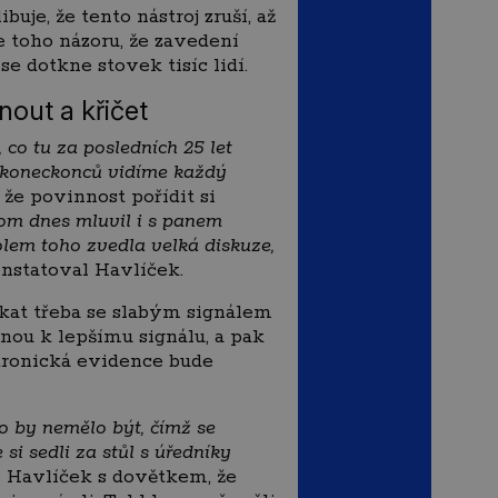
uje, že tento nástroj zruší, až
 toho názoru, že zavedení
e dotkne stovek tisíc lidí.
out a křičet
 co tu za posledních 25 let
ož koneckonců vidíme každý
 že povinnost pořídit si
tom dnes mluvil i s panem
olem toho zvedla velká diskuze,
nstatoval Havlíček.
ýkat třeba se slabým signálem
anou k lepšímu signálu, a pak
ktronická evidence bude
co by nemělo být, čímž se
 si sedli za stůl s úředníky
é Havlíček s dovětkem, že