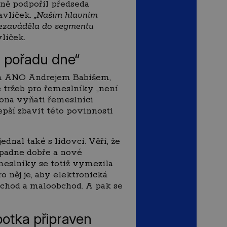
ně podpořil předseda
vlíček.
„Naším hlavním
nezaváděla do segmentu
líček.
na pořadu dne“
fem ANO Andrejem Babišem,
e tržeb pro řemeslníky „není
kona vyňati řemeslníci
epší zbavit této povinnosti
nal také s lidovci. Věří, že
padne dobře a nové
meslníky se totiž vymezila
o něj je, aby elektronická
obchod a maloobchod. A pak se
botka připraven