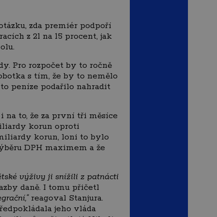
otázku, zda premiér podpoří
acích z 21 na 15 procent, jak
olu.
y. Pro rozpočet by to ročně
botka s tím, že by to nemělo
yto peníze podařilo nahradit
 na to, že za první tři měsíce
iliardy korun oproti
iliardy korun, loni to bylo
i výběru DPH maximem a že
ké výživy ji snížili z patnácti
zby daně. I tomu přičetl
grační,“
reagoval Stanjura.
předpokládala jeho vláda