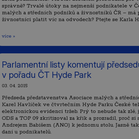
správně? Trvalé útoky na nejmenší podnikatele v Če
malých a středních podniků a živnostníků ČR – má 
živnostníci platit víc na odvodech? Ptejte se Karla
více »
Parlamentní listy komentují předs
v pořadu ČT Hyde Park
03. 04. 2015
Předseda představenstva Asociace malých a střední
Karel Havlíček ve čtvrtečním Hyde Parku České tele
elektronickou evidenci tržeb. Prý to nebude tak zlé, 
ODS a TOP 09 zkritizoval za křik a prozradil, proč si
Andrejem Babišem (ANO) k jednomu stolu. Jasně také 
daní u podnikatelů.