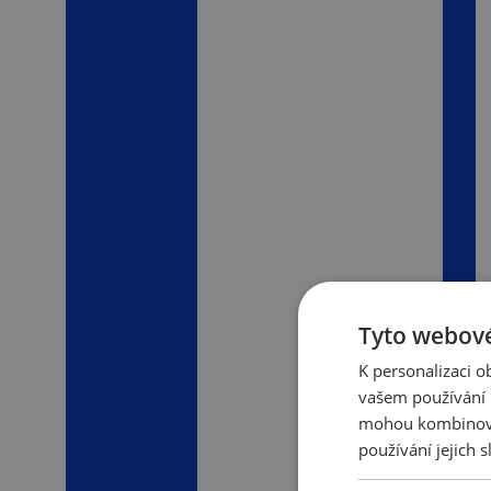
Tyto webové
K personalizaci 
vašem používání n
mohou kombinovat
používání jejich s