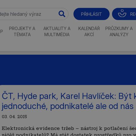
RE
PŘIHLÁSIT
PROJEKTY A
AKTUALITY A
KALENDÁŘ
PRŮZKUMY A
P
TÉMATA
MULTIMÉDIA
AKCÍ
ANALÝZY
ČT, Hyde park, Karel Havlíček: Být 
jednoduché, podnikatelé ale od nás
03. 04. 2015
Elektronická evidence tržeb – nástroj k potlačení 
zátěž podnikatelů? Má stát dostatek prostředků pro 