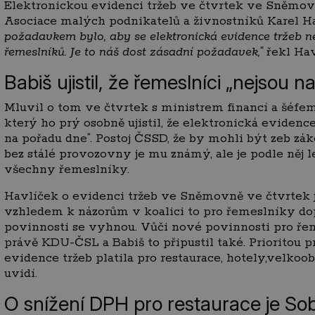
Elektronickou evidenci tržeb ve čtvrtek ve Sněmov
Asociace malých podnikatelů a živnostníků Karel Ha
požadavkem bylo, aby se elektronická evidence tržeb 
řemeslníků. Je to náš dost zásadní požadavek,“
řekl Hav
Babiš ujistil, že řemeslníci „nejsou 
Mluvil o tom ve čtvrtek s ministrem financí a šé
který ho prý osobně ujistil, že elektronická evidenc
na pořadu dne“. Postoj ČSSD, že by mohli být zeb zá
bez stálé provozovny je mu známý, ale je podle něj l
všechny řemeslníky.
Havlíček o evidenci tržeb ve Sněmovně ve čtvrtek jed
vzhledem k názorům v koalici to pro řemeslníky do
povinnosti se vyhnou. Vůči nové povinnosti pro ře
právě KDU-ČSL a Babiš to připustil také. Prioritou pr
evidence tržeb platila pro restaurace, hotely,velko
uvidí.
O snížení DPH pro restaurace je So