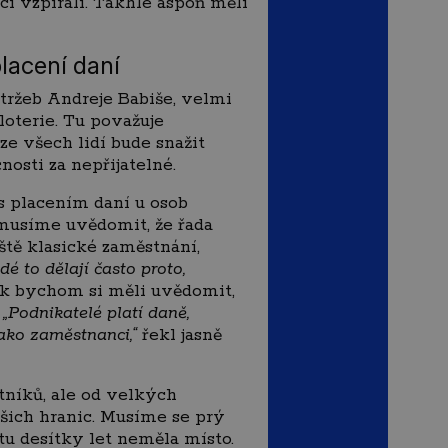
ci vzpírali. Takhle aspoň měli
lacení daní
 tržeb Andreje Babiše, velmi
oterie. Tu považuje
ze všech lidí bude snažit
nosti za nepřijatelné.
s placením daní u osob
 musíme uvědomit, že řada
ště klasické zaměstnání,
lidé to dělají často proto,
ak bychom si měli uvědomit,
.
„Podnikatelé platí daně,
jako zaměstnanci,“
řekl jasně
tníků, ale od velkých
ašich hranic. Musíme se prý
tu desítky let neměla místo.