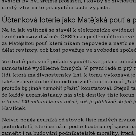
systém by byl zřejmě prosazen, i kdyby se živnostní
určitý vliv na to, jak systém bude vypadat.
Účtenková loterie jako Matějská pouť a p
Na to, jak vstřícně se stavěl k elektronické evidenci
tvrdě odsuzoval záměr ČSSD na spuštění účtenkové l
za Matějskou pouť, která nikam nepovede a navíc se 
dělat revizory, což host považuje ve svobodné společ
Ve druhé polovině pořadu vysvětloval, jak se to má 
samostatně výdělečně činných. V první řadě si prý
lidí, která má živnostenský list, k tomu vykonává je
takže ze své druhé činnosti odvádět nic nemusí.
„Ti 
protože by jinak nemohli přežít,“
konstatoval. Stejně t
že každý nezaměstnaný nás stojí desítky tisíc korun
a to asi 120 miliard korun ročně, což je přibližně stejně 
Havlíček.
Nejvíc peněz neuniká od stovek tisíc malých živnos
podnikatelů, kteří se nám podle hosta smějí zpoza n
zaměřit i na budování podnikatelské morálky, která 