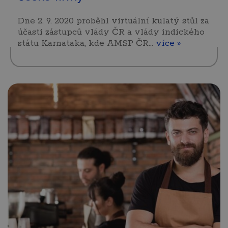
Dne 2. 9. 2020 proběhl virtuální kulatý stůl za
účasti zástupců vlády ČR a vlády indického
státu Karnataka, kde AMSP ČR…
více »