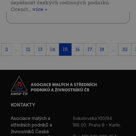
úspěšnost českých rodinných podniků.
Ocenit…
více »
2
...
12
13
14
15
16
17
18
...
32
KONTAKTY
Asociace malých a
Sokolovská 100/94
středních podniků a
186 00 Praha 8 - Karlín
živnostníků České