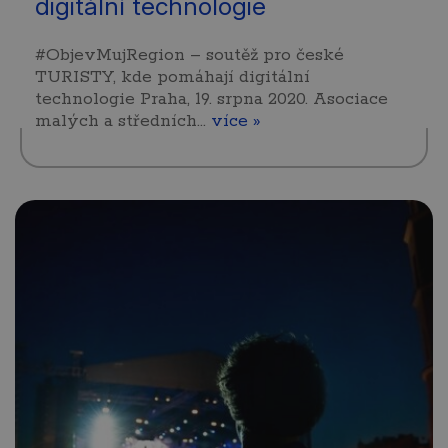
digitální technologie
#ObjevMujRegion – soutěž pro české
TURISTY, kde pomáhají digitální
technologie Praha, 19. srpna 2020. Asociace
malých a středních…
více »