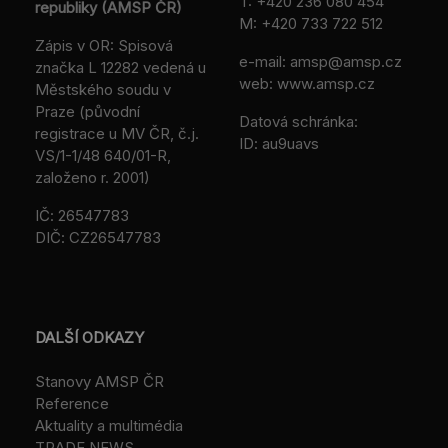
T:
+420 236 080 454
republiky (AMSP ČR)
M:
+420 733 722 512
Zápis v OR: Spisová
e-mail:
amsp@amsp.cz
značka L 12282 vedená u
web: www.amsp.cz
Městského soudu v
Praze (původní
Datová schránka:
registrace u MV ČR, č.j.
ID: au9uavs
VS/1-1/48 640/01-R,
založeno r. 2001)
IČ: 26547783
DIČ: CZ26547783
DALŠÍ ODKAZY
Stanovy AMSP ČR
Reference
Aktuality a multimédia
TRADE NEWS