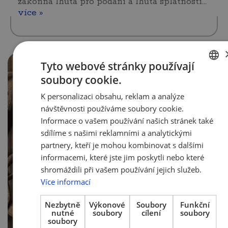
zákonná lhůta pro podání a lhůta splatnosti…
více »
Tyto webové stránky používají
soubory cookie.
CZECH
K personalizaci obsahu, reklam a analýze
ENGLISH
návštěvnosti používáme soubory cookie.
Informace o vašem používání našich stránek také
sdílíme s našimi reklamními a analytickými
partnery, kteří je mohou kombinovat s dalšími
informacemi, které jste jim poskytli nebo které
shromáždili při vašem používání jejich služeb.
Více informací
Nezbytně
Výkonové
Soubory
Funkční
nutné
soubory
cílení
soubory
soubory