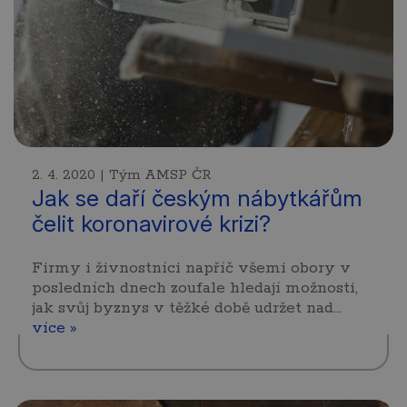
2. 4. 2020 | Tým AMSP ČR
Jak se daří českým nábytkářům
čelit koronavirové krizi?
Firmy i živnostníci napříč všemi obory v
posledních dnech zoufale hledají možnosti,
jak svůj byznys v těžké době udržet nad…
více »