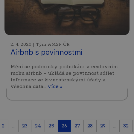
2. 4. 2020 | Tým AMSP ČR
Airbnb s povinnostmi
Mění se podmínky podnikání v cestovním
ruchu airbnb – ukládá se povinnost sdílet
informace ze živnostenskými úřady a
všechna data…
více »
2
...
23
24
25
26
27
28
29
...
32