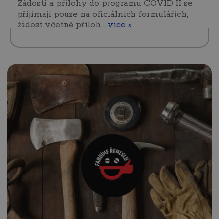
Žádosti a přílohy do programu COVID II se
přijímají pouze na oficiálních formulářích,
žádost včetně příloh…
více »