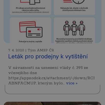
7. 4. 2020 | Tým AMSP ČR
Leták pro prodejny k vytištění
V návaznosti na usnesení vlády č. 395 ze
včerejšího dne
https://apps.odok.cz/attachment/-/down/RCI
ABNFACMUP, kterým bylo…
více »