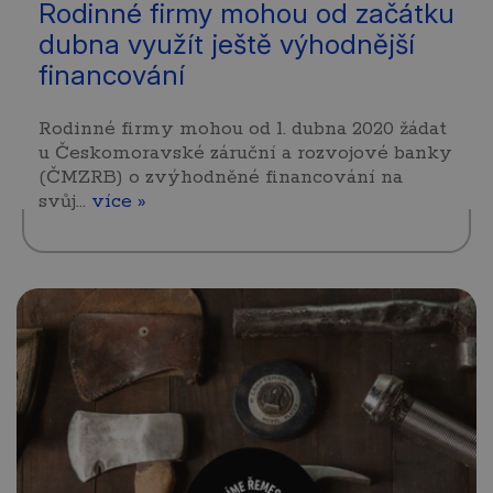
Rodinné firmy mohou od začátku
dubna využít ještě výhodnější
financování
Rodinné firmy mohou od 1. dubna 2020 žádat
u Českomoravské záruční a rozvojové banky
(ČMZRB) o zvýhodněné financování na
svůj…
více »