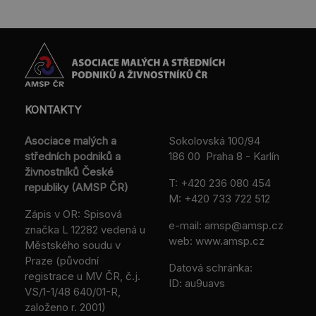
KONTAKTY
Asociace malých a
Sokolovská 100/94
středních podniků a
186 00 Praha 8 - Karlín
živnostníků České
T:
+420 236 080 454
republiky (AMSP ČR)
M:
+420 733 722 512
Zápis v OR: Spisová
e-mail:
amsp@amsp.cz
značka L 12282 vedená u
web: www.amsp.cz
Městského soudu v
Praze (původní
Datová schránka:
registrace u MV ČR, č.j.
ID: au9uavs
VS/1-1/48 640/01-R,
založeno r. 2001)