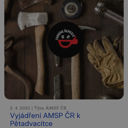
2. 4. 2020 | Tým AMSP ČR
Vyjádření AMSP ČR k
Pětadvacítce