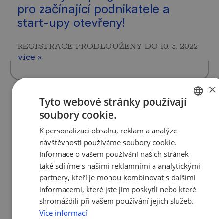
pro začínající podnikatele a
start-upy otevřeny!
REGISTRACE PRODLOUŽENY DO 10. 3. 2022
více »
×
Tyto webové stránky používají
21. 2. 2022 | Tým AMSP ČR
soubory cookie.
CZECH
Vláda schválila konec
K personalizaci obsahu, reklam a analýze
ENGLISH
pravidelného preventivního
návštěvnosti používáme soubory cookie.
testování ve školách a firmách, a
Informace o vašem používání našich stránek
to k 18. únoru 2022
také sdílíme s našimi reklamními a analytickými
partnery, kteří je mohou kombinovat s dalšími
Pravidelné preventivní testování probíhalo
informacemi, které jste jim poskytli nebo které
od začátku roku 2022 s cílem eliminovat
shromáždili při vašem používání jejich služeb.
výskyt nákazy covid-19 v pracovních a
Více informací