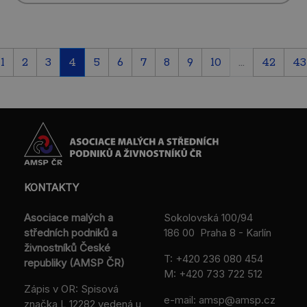
1
2
3
4
5
6
7
8
9
10
...
42
43
KONTAKTY
Asociace malých a
Sokolovská 100/94
středních podniků a
186 00 Praha 8 - Karlín
živnostníků České
T:
+420 236 080 454
republiky (AMSP ČR)
M:
+420 733 722 512
Zápis v OR: Spisová
e-mail:
amsp@amsp.cz
značka L 12282 vedená u