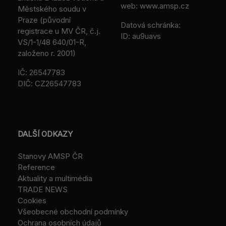
web: www.amsp.cz
Městského soudu v
Praze (původní
Datová schránka:
registrace u MV ČR, č.j.
ID: au9uavs
VS/1-1/48 640/01-R,
založeno r. 2001)
IČ: 26547783
DIČ: CZ26547783
DALŠÍ ODKAZY
Stanovy AMSP ČR
Reference
Aktuality a multimédia
TRADE NEWS
Cookies
Všeobecné obchodní podmínky
Ochrana osobních údajů