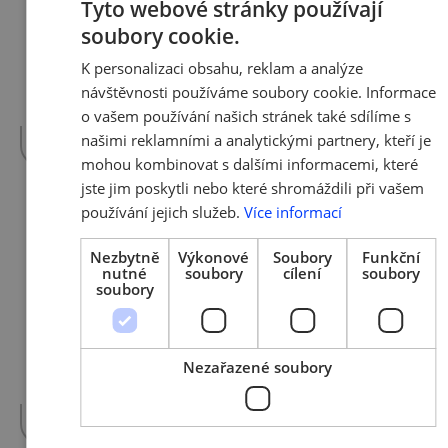
NEWS o Latinské Americe
Tyto webové stránky používají
soubory cookie.
CZECH
Minulý týden vyšlo první číslo již 7. ročníku
K personalizaci obsahu, reklam a analýze
časopisu TRADE NEWS. Únorové číslo vám
ENGLIS
návštěvnosti používáme soubory cookie. Informace
přináší zajímavá témata jako například: Bez…
o vašem používání našich stránek také sdílíme s
více »
našimi reklamními a analytickými partnery, kteří je
mohou kombinovat s dalšími informacemi, které
jste jim poskytli nebo které shromáždili při vašem
používání jejich služeb.
Více informací
15. 2. 2018 | Tým AMSP ČR
Rok rodinného podnikání 2018
Nezbytně
Výkonové
Soubory
Funkční
nutné
soubory
cílení
soubory
láme první rekordy
soubory
Největší podnikatelská aktivita letoška Rok
rodinného podnikání 2018 má za sebou první
Nezařazené soubory
měsíc. První úkoly vládě a parlamentu,…
více »