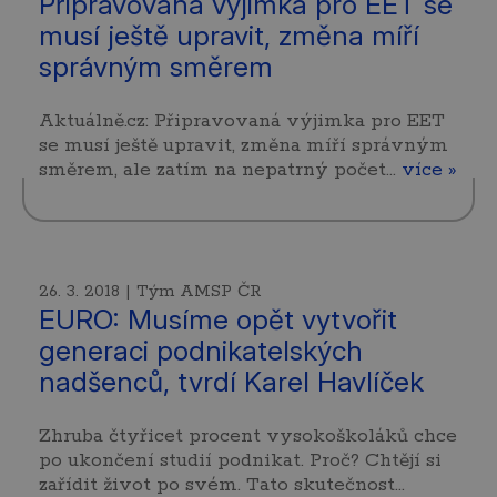
Připravovaná výjimka pro EET se
musí ještě upravit, změna míří
správným směrem
Aktuálně.cz: Připravovaná výjimka pro EET
se musí ještě upravit, změna míří správným
směrem, ale zatím na nepatrný počet…
více »
26. 3. 2018 | Tým AMSP ČR
EURO: Musíme opět vytvořit
generaci podnikatelských
nadšenců, tvrdí Karel Havlíček
Zhruba čtyřicet procent vysokoškoláků chce
po ukončení studií podnikat. Proč? Chtějí si
zařídit život po svém. Tato skutečnost…