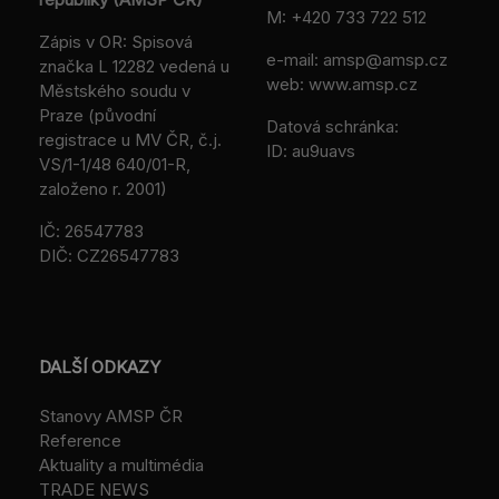
M:
+420 733 722 512
Zápis v OR: Spisová
e-mail:
amsp@amsp.cz
značka L 12282 vedená u
web: www.amsp.cz
Městského soudu v
Praze (původní
Datová schránka:
registrace u MV ČR, č.j.
ID: au9uavs
VS/1-1/48 640/01-R,
založeno r. 2001)
IČ: 26547783
DIČ: CZ26547783
DALŠÍ ODKAZY
Stanovy AMSP ČR
Reference
Aktuality a multimédia
TRADE NEWS