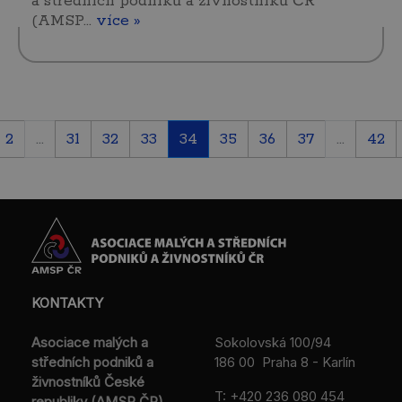
a středních podniků a živnostníků ČR
(AMSP…
více »
2
...
31
32
33
34
35
36
37
...
42
KONTAKTY
Asociace malých a
Sokolovská 100/94
středních podniků a
186 00 Praha 8 - Karlín
živnostníků České
T:
+420 236 080 454
republiky (AMSP ČR)