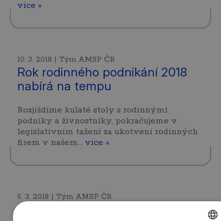
více »
10. 3. 2018 | Tým AMSP ČR
Rok rodinného podnikání 2018
nabírá na tempu
Rozjíždíme kulaté stoly s rodinnými
podniky a živnostníky, pokračujeme v
legislativním tažení za ukotvení rodinných
firem v našem…
více »
5. 3. 2018 | Tým AMSP ČR
První letošní vydání TRADE