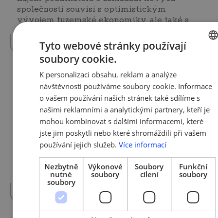
společností souvisí s optimistickým
vývojem tuzemské ekonomiky, ale také s
podporou, kterou…
více »
Tyto webové stránky používají
soubory cookie.
CZECH
K personalizaci obsahu, reklam a analýze
ENGLI
9. 5. 2016 | Tým AMSP ČR
návštěvnosti používáme soubory cookie. Informace
AMSP ČR a KB nadělují: Milion
o vašem používání našich stránek také sdílíme s
korun pro začínající podnikatele
našimi reklamními a analytickými partnery, kteří je
v rámci projektu Svou cestou!
mohou kombinovat s dalšími informacemi, které
jste jim poskytli nebo které shromáždili při vašem
používání jejich služeb.
Více informací
AMSP ČR se svými partnery každý rok
rozdělí téměř dva miliony korun mladým
Nezbytně
Výkonové
Soubory
Funkční
podnikatelům, řemeslníkům, ženám v
nutné
soubory
cílení
soubory
podnikání nebo…
více »
soubory