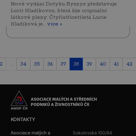
Nové vydání Dotyku Byznys představuje
Lucii Hladíkovou, která šije originální
látkové pleny. Čtyřiatřicetiletá Lucie
Hladíková je…
více »
2
...
34
35
36
37
38
39
40
41
42
KONTAKTY
Asociace malých a
Sokolovská 100/94