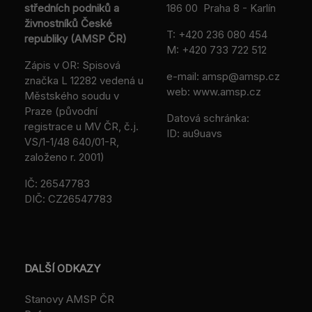
středních podniků a
186 00 Praha 8 - Karlín
živnostníků České
T:
+420 236 080 454
republiky (AMSP ČR)
M:
+420 733 722 512
Zápis v OR: Spisová
e-mail:
amsp@amsp.cz
značka L 12282 vedená u
web: www.amsp.cz
Městského soudu v
Praze (původní
Datová schránka:
registrace u MV ČR, č.j.
ID: au9uavs
VS/1-1/48 640/01-R,
založeno r. 2001)
IČ: 26547783
DIČ: CZ26547783
DALŠÍ ODKAZY
Stanovy AMSP ČR