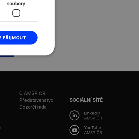
soubory
E PŘIJMOUT
43
›
O AMSP ČR
Představenstvo
SOCIÁLNÍ SÍTĚ
Dozorčí rada
LinkedIn
AMSP ČR
i
YouTube
AMSP ČR