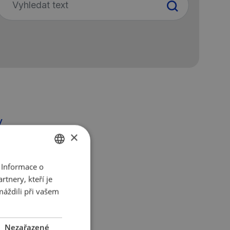
v
h
×
zaci
 Informace o
CZECH
tnery, kteří je
ENGLISH
pro
máždili při vašem
lní
é
Nezařazené