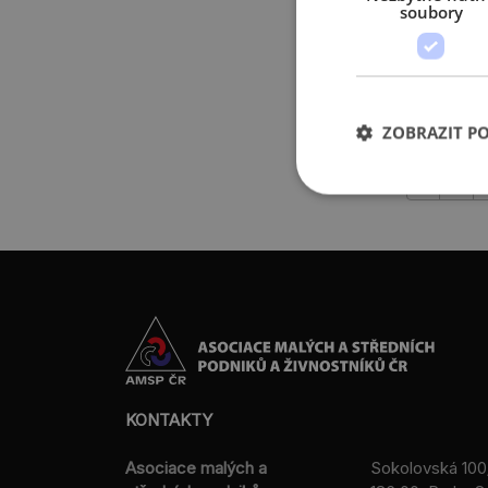
projek
soubory
více »
ZOBRAZIT P
‹
1
KONTAKTY
Asociace malých a
Sokolovská 100