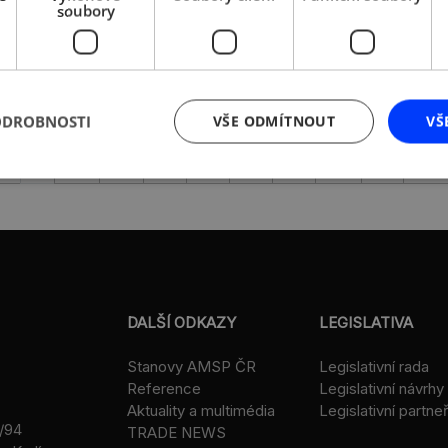
tem ZAZA bottles,…
Ashoce od října 2014,
soubory
přihlášky je…
více »
ODROBNOSTI
VŠE ODMÍTNOUT
VŠ
2
...
34
35
36
37
38
39
40
41
42
DALŠÍ ODKAZY
LEGISLATIVA
Stanovy AMSP ČR
Legislativní rada
Reference
Legislativní návrhy
Aktuality a multimédia
Legislativní partneř
/94
TRADE NEWS