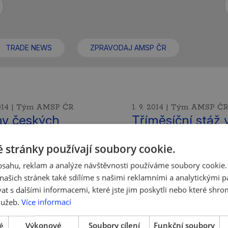
TRADE NEWS
ZPRAVODAJ AMSP ČR
 2014 | Tým AMSP ČR
1. 9. 2014 | Tým AMSP ČR
y českých
Tříměsíční stáž 
upců ze
oblasti sociálníc
tupové
inovací v organi
 stránky používají soubory cookie.
erence V4
ASHOKA!
obsahu, reklam a analýze návštěvnosti používáme soubory cookie.
ašich stránek také sdílíme s našimi reklamními a analytickými par
s dalšími českými
Jedinečná příležitost 
 s dalšími informacemi, které jste jim poskytli nebo které shro
ci startupové sféry se
mladé zájemce o sociá
lužeb.
Více informací
ence zúčastnila i
inovace – placená
 Zuzana Cabejšková s
tříměsíční stáž v česk
é
Výkonové
Soubory cílení
Funkční soubory