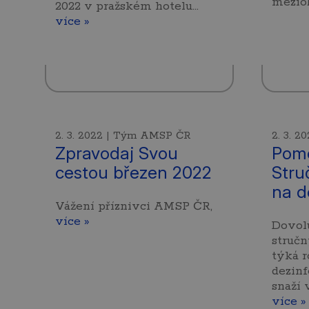
mezio
2022 v pražském hotelu…
více »
2. 3. 2022 | Tým AMSP ČR
2. 3. 
Zpravodaj Svou
Pomo
cestou březen 2022
Stru
na d
Vážení příznivci AMSP ČR,
více »
Dovolu
stručn
týká 
dezinf
snaží 
více »