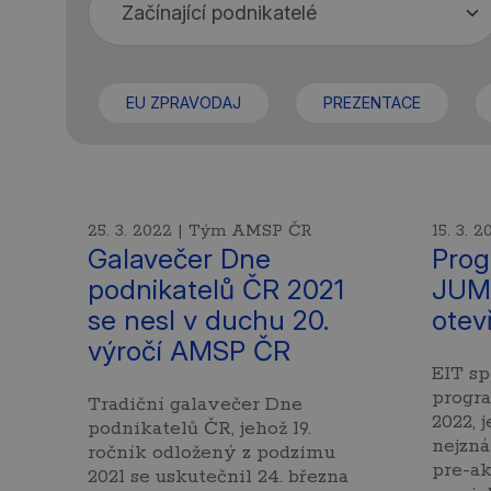
EU ZPRAVODAJ
PREZENTACE
25. 3. 2022 | Tým AMSP ČR
15. 3.
Galavečer Dne
Prog
podnikatelů ČR 2021
JUM
se nesl v duchu 20.
otev
výročí AMSP ČR
EIT sp
progr
Tradiční galavečer Dne
2022, 
podnikatelů ČR, jehož 19.
nejzn
ročník odložený z podzimu
pre-ak
2021 se uskutečnil 24. března