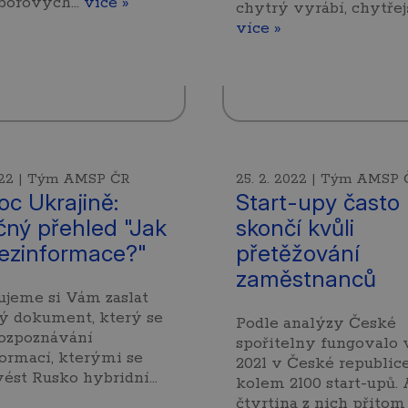
borových…
více »
chytrý vyrábí, chytřej
více »
2022 | Tým AMSP ČR
25. 2. 2022 | Tým AMSP 
c Ukrajině:
Start-upy často
čný přehled "Jak
skončí kvůli
ezinformace?"
přetěžování
zaměstnanců
jeme si Vám zaslat
ý dokument, který se
Podle analýzy České
rozpoznávání
spořitelny fungovalo 
ormací, kterými se
2021 v České republic
vést Rusko hybridní…
kolem 2100 start-upů. 
čtvrtina z nich přitom