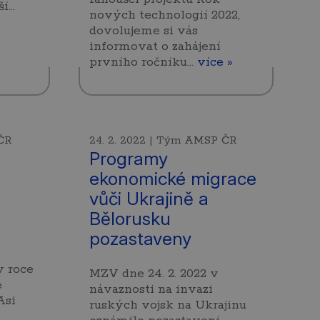
ší…
nových technologií 2022,
dovolujeme si vás
informovat o zahájení
prvního ročníku…
více »
ČR
24. 2. 2022 | Tým AMSP ČR
Programy
ekonomické migrace
vůči Ukrajině a
Bělorusku
pozastaveny
v roce
MZV dne 24. 2. 2022 v
e
návaznosti na invazi
Asi
ruských vojsk na Ukrajinu