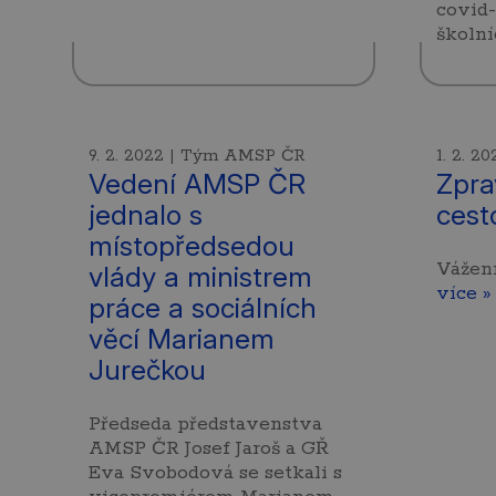
covid-
školn
9. 2. 2022 | Tým AMSP ČR
1. 2. 
Vedení AMSP ČR
Zpra
jednalo s
cest
místopředsedou
Vážen
vlády a ministrem
více »
práce a sociálních
věcí Marianem
Jurečkou
Předseda představenstva
AMSP ČR Josef Jaroš a GŘ
Eva Svobodová se setkali s