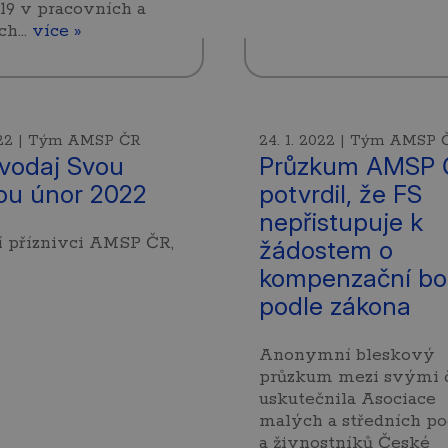
19 v pracovních a
ích…
více »
2022 | Tým AMSP ČR
24. 1. 2022 | Tým AMSP 
vodaj Svou
Průzkum AMSP 
ou únor 2022
potvrdil, že FS
nepřistupuje k
í příznivci AMSP ČR,
žádostem o
kompenzační b
podle zákona
Anonymní bleskový
průzkum mezi svými 
uskutečnila Asociace
malých a středních p
a živnostníků České