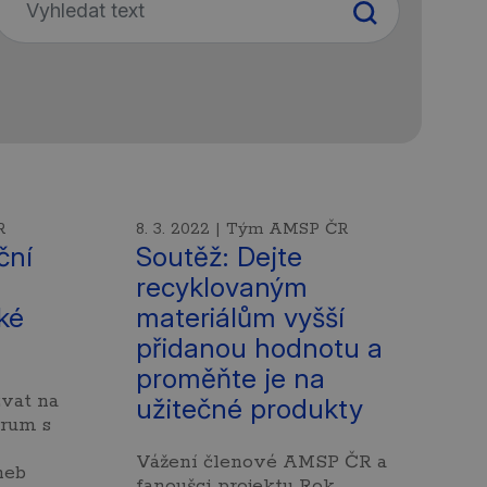
R
8. 3. 2022 | Tým AMSP ČR
ční
Soutěž: Dejte
recyklovaným
ké
materiálům vyšší
přidanou hodnotu a
proměňte je na
vat na
užitečné produkty
órum s
Vážení členové AMSP ČR a
neb
fanoušci projektu Rok