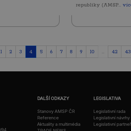
republiky (AMSP…
víc
1
2
3
4
5
6
7
8
9
10
...
42
43
DALŠÍ ODKAZY
LEGISLATIVA
Stanovy AMSP ČR
Legislativní rada
Reference
Legislativní návrhy
Aktuality a multimédia
Legislativní partneř
/94
TRADE NEWS