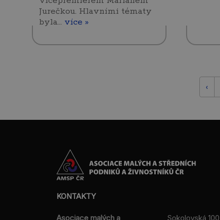
vicepremiérem Marianem
Jurečkou. Hlavními tématy
byla…
více »
‹
KONTAKTY
Asociace malých a
Sokolovská 100