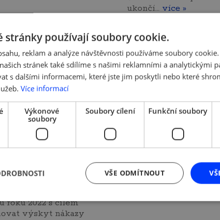
ukončí…
více »
 stránky používají soubory cookie.
obsahu, reklam a analýze návštěvnosti používáme soubory cookie.
ašich stránek také sdílíme s našimi reklamními a analytickými par
 2022 | Tým AMSP ČR
17. 2. 2022 | Tým AMSP 
 s dalšími informacemi, které jste jim poskytli nebo které shro
a schválila
Vláda spouští n
lužeb.
Více informací
c pravidelného
covidové progr
é
Výkonové
Soubory cílení
Funkční soubory
entivního
pro postižené
soubory
ování ve školách
podnikatele
mách, a to k 18.
Ministr průmyslu a o
u 2022
Jozef Síkela oznámil n
ODROBNOSTI
VŠE ODMÍTNOUT
VŠ
brífinku vlády 16.2.202
delné preventivní
následující programy
ání probíhalo od
podpor:
více »
u roku 2022 s cílem
novat výskyt nákazy