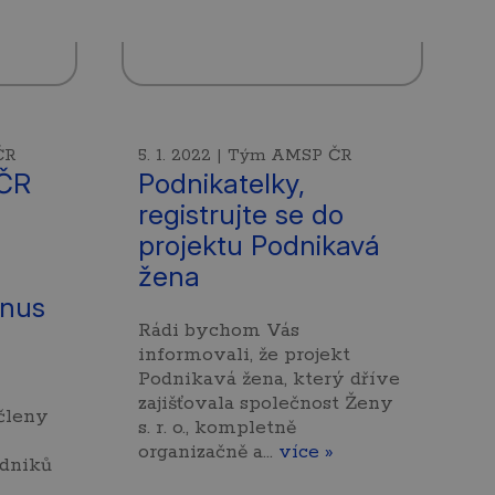
ČR
5. 1. 2022 | Tým AMSP ČR
ČR
Podnikatelky,
registrujte se do
projektu Podnikavá
žena
onus
Rádi bychom Vás
informovali, že projekt
Podnikavá žena, který dříve
zajišťovala společnost Ženy
členy
s. r. o., kompletně
organizačně a…
více »
odniků