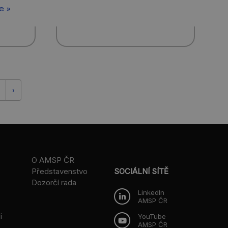
e »
›
O AMSP ČR
Představenstvo
SOCIÁLNÍ SÍTĚ
Dozorčí rada
LinkedIn
AMSP ČR
i
YouTube
AMSP ČR