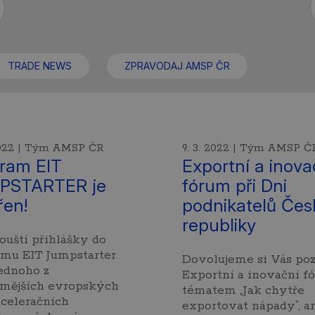
TRADE NEWS
ZPRAVODAJ AMSP ČR
 2022 | Tým AMSP ČR
9. 3. 2022 | Tým AMSP Č
ram EIT
Exportní a inova
PSTARTER je
fórum při Dni
řen!
podnikatelů Čes
republiky
ouští přihlášky do
amu EIT Jumpstarter
Dovolujeme si Vás poz
jednoho z
Exportní a inovační f
ámějších evropských
tématem „Jak chytře
celeračních
exportovat nápady“, a