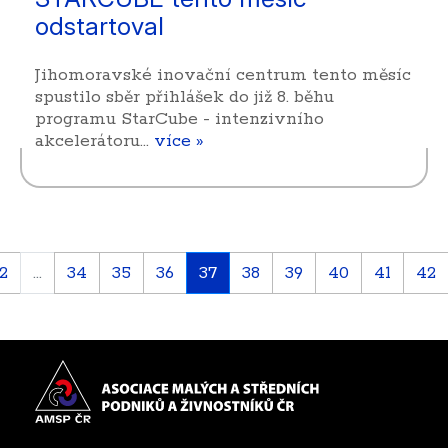
odstartoval
Jihomoravské inovační centrum tento měsíc
spustilo sběr přihlášek do již 8. běhu
programu StarCube - intenzivního
akcelerátoru…
více »
2
...
34
35
36
37
38
39
40
41
42