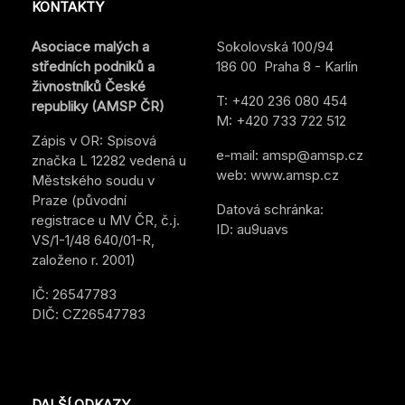
KONTAKTY
Asociace malých a
Sokolovská 100/94
středních podniků a
186 00 Praha 8 - Karlín
živnostníků České
T:
+420 236 080 454
republiky (AMSP ČR)
M:
+420 733 722 512
Zápis v OR: Spisová
e-mail:
amsp@amsp.cz
značka L 12282 vedená u
web: www.amsp.cz
Městského soudu v
Praze (původní
Datová schránka:
registrace u MV ČR, č.j.
ID: au9uavs
VS/1-1/48 640/01-R,
založeno r. 2001)
IČ: 26547783
DIČ: CZ26547783
DALŠÍ ODKAZY