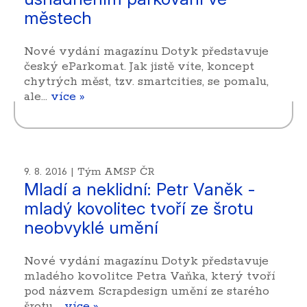
městech
Nové vydání magazínu Dotyk představuje
český eParkomat. Jak jistě víte, koncept
chytrých měst, tzv. smartcities, se pomalu,
ale…
více »
9. 8. 2016 | Tým AMSP ČR
Mladí a neklidní: Petr Vaněk -
mladý kovolitec tvoří ze šrotu
neobvyklé umění
Nové vydání magazínu Dotyk představuje
mladého kovolitce Petra Vaňka, který tvoří
pod názvem Scrapdesign umění ze starého
šrotu.…
více »