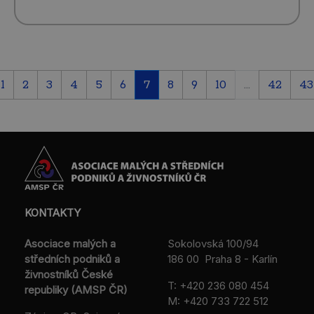
1
2
3
4
5
6
7
8
9
10
...
42
43
KONTAKTY
Asociace malých a
Sokolovská 100/94
středních podniků a
186 00 Praha 8 - Karlín
živnostníků České
T:
+420 236 080 454
republiky (AMSP ČR)
M:
+420 733 722 512