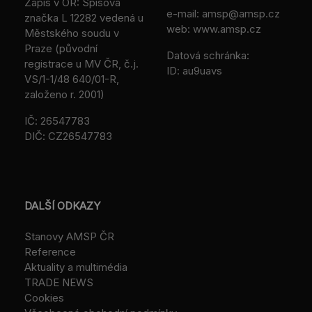
Zápis v OR: Spisová
e-mail:
amsp@amsp.cz
značka L 12282 vedená u
web: www.amsp.cz
Městského soudu v
Praze (původní
Datová schránka:
registrace u MV ČR, č.j.
ID: au9uavs
VS/1-1/48 640/01-R,
založeno r. 2001)
IČ: 26547783
DIČ: CZ26547783
DALŠÍ ODKAZY
Stanovy AMSP ČR
Reference
Aktuality a multimédia
TRADE NEWS
Cookies