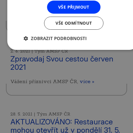
pokud lidé mají své místo v kanceláři.
VŠE PŘIJMOUT
„Pokud je člověk na jednom pracovním
místě a…
více »
VŠE ODMÍTNOUT
ZOBRAZIT PODROBNOSTI
2. 6. 2021 | Tým AMSP ČR
Zpravodaj Svou cestou červen
2021
Vážení příznivci AMSP ČR,
více »
28. 5. 2021 | Tým AMSP ČR
AKTUALIZOVÁNO: Restaurace
mohou otevřít už v pondělí 31. 5.