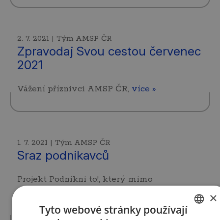
2. 7. 2021 | Tým AMSP ČR
Zpravodaj Svou cestou červenec
2021
Vážení příznivci AMSP ČR,
více »
1. 7. 2021 | Tým AMSP ČR
Sraz podnikavců
Projekt Podnikni to!, který mimo
organizování podnikatelských kurzů také
×
spravuje komunitu podnikavých lidí Klub
Tyto webové stránky používají
podnikavců…
více »