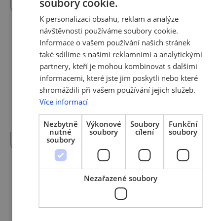
soubory cookie.
CZECH
K personalizaci obsahu, reklam a analýze
ENGLISH
návštěvnosti používáme soubory cookie.
Informace o vašem používání našich stránek
16. 6. 2021 | Tým AMSP ČR
také sdílíme s našimi reklamními a analytickými
Demo Day projektů z Laboratoře
partnery, kteří je mohou kombinovat s dalšími
Nadace Vodafone
informacemi, které jste jim poskytli nebo které
shromáždili při vašem používání jejich služeb.
Dovolujeme si Vás pozvat ke sledování
Více informací
Demo Day projektů z unikátního
akcelerátoru Laboratoře Nadace Vodafone,
Nezbytně
Výkonové
Soubory
Funkční
které proběhne 17.…
více »
nutné
soubory
cílení
soubory
soubory
Nezařazené soubory
8. 6. 2021 | Tým AMSP ČR
Rozvolnění od 8. června 2021
Nebude povinné nosit roušku v zaměstnání,