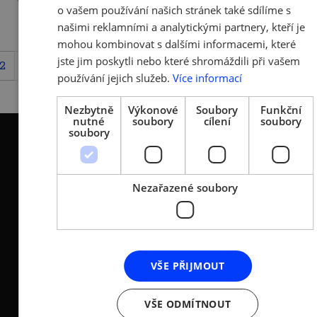
o vašem používání našich stránek také sdílíme s
našimi reklamními a analytickými partnery, kteří je
mohou kombinovat s dalšími informacemi, které
jste jim poskytli nebo které shromáždili při vašem
2
...
34
35
36
37
38
39
40
41
42
používání jejich služeb.
Více informací
Nezbytně
Výkonové
Soubory
Funkční
nutné
soubory
cílení
soubory
soubory
Nezařazené soubory
KONTAKTY
Asociace malých a
Sokolovská 100/94
středních podniků a
186 00 Praha 8 - Karlín
živnostníků České
VŠE PŘIJMOUT
T:
+420 236 080 454
republiky (AMSP ČR)
M:
+420 733 722 512
Zápis v OR: Spisová
VŠE ODMÍTNOUT
e-mail:
amsp@amsp.cz
značka L 12282 vedená u