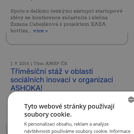
Spolu s dalšími českými zástupci startupové
sféry se konference zúčastnila i slečna
Zuzana Cabejšková s projektem ZAZA
bottles,…
více »
1. 9. 2014 | Tým AMSP ČR
Tříměsíční stáž v oblasti
sociálních inovací v organizaci
ASHOKA!
Jedinečná příležitost pro mladé zájemce o
Tyto webové stránky používají
sociální inovace – placená tříměsíční stáž v
soubory cookie.
české Ashoce od října 2014, přihlášky je…
CZECH
více »
K personalizaci obsahu, reklam a analýze
ENGLI
návštěvnosti používáme soubory cookie. Informace