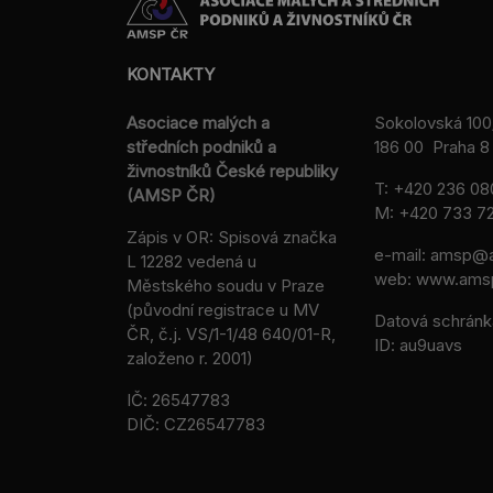
KONTAKTY
Asociace malých a
Sokolovská 100
středních podniků a
186 00 Praha 8 
živnostníků České republiky
T:
+420 236 08
(AMSP ČR)
M:
+420 733 72
Zápis v OR: Spisová značka
e-mail:
amsp@a
L 12282 vedená u
web: www.ams
Městského soudu v Praze
(původní registrace u MV
Datová schránk
ČR, č.j. VS/1-1/48 640/01-R,
ID: au9uavs
založeno r. 2001)
IČ: 26547783
DIČ: CZ26547783