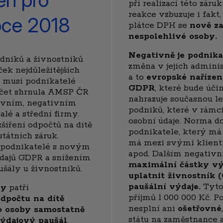
při realizaci této záru
reakce vzbuzuje i fakt
oce 2018
plátce DPH se
nově za
nespolehlivé osoby
.
Negativně je podnik
dniků a živnostníků
změna v jejich adminis
ek nejdůležitějších
a to
evropské nařízen
i musí podnikatelé
GDPR
, které bude úči
výčet shrnula AMSP ČR
nahrazuje současnou l
tivním, negativním
podniků, které v rámci
é a střední firmy.
osobní údaje. Norma d
šíření odpočtů na dítě
podnikatele, který má
tátních záruk.
má mezi svými klienty
í podnikatelé s novým
apod. Dalším negativ
dajů GDPR a snížením
maximální částky vý
ušály u živnostníků.
uplatnit živnostník 
paušální výdaje.
Tyto
ny
patří
příjmů 1 000 000 Kč. P
odpočtu na dítě
nesplní ani
ošetřovné
o osoby samostatně
státu na zaměstnance a
výdajový paušál
,