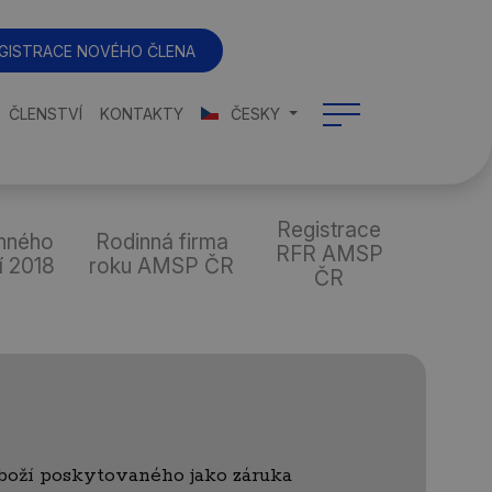
GISTRACE NOVÉHO ČLENA
ČLENSTVÍ
KONTAKTY
ČESKY
Registrace
nného
Rodinná firma
RFR AMSP
í 2018
roku AMSP ČR
ČR
boží poskytovaného jako záruka