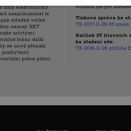
která byla šitá horkou j
mána
hrozbou jak pro zaměst
t z nich elektronický
čemž nespokojenost je
Tisková zpráva ke st
opak středně velké
TZ-2017-11-28-25 změn 
blém nemají. EET
rojde určitými
Balíček
25 hlavních 
trálně bráno další
ke stažení zde:
kdy se nově přenáší
TZ-2018-11-28-příloha
i poskytnutí
ontážní práce plátci