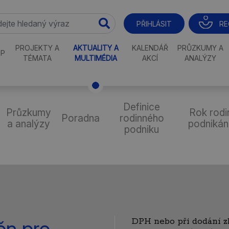
RE
PŘIHLÁSIT
PROJEKTY A
AKTUALITY A
KALENDÁŘ
PRŮZKUMY A
P
TÉMATA
MULTIMÉDIA
AKCÍ
ANALÝZY
Definice
Průzkumy
Rok rodi
Poradna
rodinného
a analýzy
podnikán
podniku
DPH nebo při dodání z
ěn pro