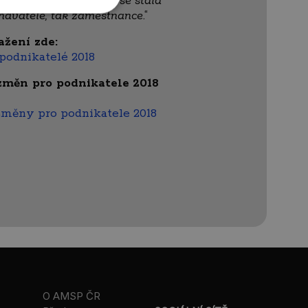
ehlou a v důsledku by se stala
navatele, tak zaměstnance
.“
ažení zde:
podnikatelé 2018
změn pro podnikatele
2018
 Změny pro podnikatele 2018
O AMSP ČR