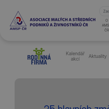
O
AMS
ČR
Kalendář
Aktuality
akcí
25 hlavních zm