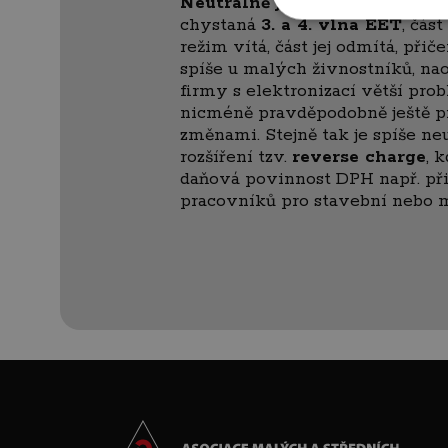
Neutrálně je podnikateli vní
chystaná
3. a 4. vlna EET
, čás
režim vítá, část jej odmítá, při
spíše u malých živnostníků, na
firmy s elektronizací větší pro
nicméně pravděpodobně ještě p
změnami. Stejně tak je spíše neu
rozšíření tzv.
reverse charge
, 
daňová povinnost DPH např. př
pracovníků pro stavební nebo m