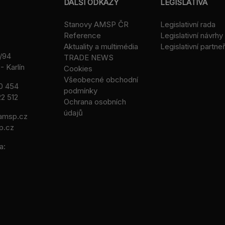
DALŠÍ ODKAZY
LEGISLATIVA
Stanovy AMSP ČR
Legislativní rada
Reference
Legislativní návrhy
Aktuality a multimédia
Legislativní partneř
/94
TRADE NEWS
- Karlín
Cookies
Všeobecné obchodní
0 454
podmínky
2 512
Ochrana osobních
údajů
msp.cz
p.cz
a: