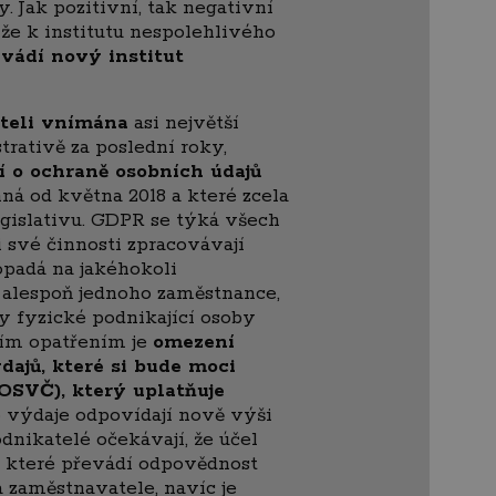
ky. Jak pozitivní, tak negativní
, že k institutu nespolehlivého
vádí nový institut
ateli vnímána
asi největší
trativě za poslední roky,
í o ochraně osobních údajů
nná od května 2018 a které zcela
egislativu. GDPR se týká všech
 své činnosti zpracovávají
opadá na jakéhokoli
 alespoň jednoho zaměstnance,
 fyzické podnikající osoby
ním opatřením je
omezení
dajů
, které si bude moci
(OSVČ), který uplatňuje
 výdaje odpovídají nově výši
odnikatelé očekávají, že účel
, které převádí odpovědnost
 zaměstnavatele, navíc je