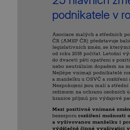
podnikatele v r
Asociace malých a středních po
ČR (AMSP ČR) představuje balíč
legislativních změn, se kterým
od roku 2018 počítat. Letošní 
do dvaceti pěti opatření s pozi
nebo neutrálním dopadem na mal
Nejlépe vnímají podnikatelé roz
a manželku u OSVČ a rozšíření s
Nespokojeni jsou malí a středn
režimem na ochranu osobních ú
hranice příjmů pro výdajové pa
Mezi pozitivně vnímané změ
bezesporu
rozšíření možnosti 
a vyživovanou manželku i pr
výdělečně činné využívající 