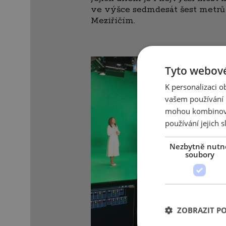
ve výšce sedmdesát šest metr
Meziříčím.
Tyto webové
K personalizaci 
vašem používání n
mohou kombinovat
používání jejich s
Nezbytně nutn
soubory
ZOBRAZIT P