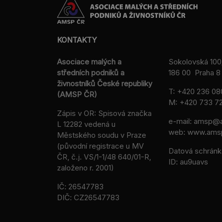
KONTAKTY
Asociace malých a
Sokolovská 100
středních podniků a
186 00 Praha 8 
živnostníků České republiky
T:
+420 236 08
(AMSP ČR)
M:
+420 733 72
Zápis v OR: Spisová značka
e-mail:
amsp@a
L 12282 vedená u
web: www.ams
Městského soudu v Praze
(původní registrace u MV
Datová schránk
ČR, č.j. VS/1-1/48 640/01-R,
ID: au9uavs
založeno r. 2001)
IČ: 26547783
DIČ: CZ26547783