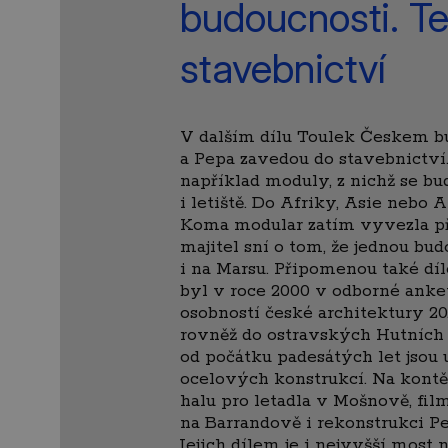
budoucnosti. Te
stavebnictví
V dalším dílu Toulek Českem b
a Pepa zavedou do stavebnictv
například moduly, z nichž se bud
i letiště. Do Afriky, Asie nebo 
Koma modular zatím vyvezla přes
majitel sní o tom, že jednou bud
i na Marsu. Připomenou také díl
byl v roce 2000 v odborné anketě zvolen největší
osobností české architektury 20. století. 
rovněž do ostravských Hutních m
od počátku padesátých let jsou 
ocelových konstrukcí. Na kont
halu pro letadla v Mošnově, fil
na Barrandově i rekonstrukci Pe
Jejich dílem je i nejvyšší most n