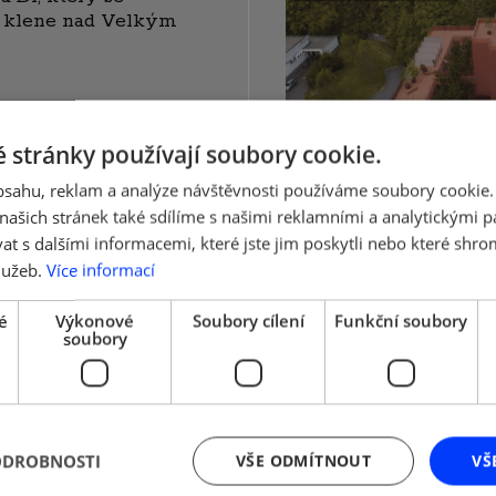
ů klene nad Velkým
 stránky používají soubory cookie.
obsahu, reklam a analýze návštěvnosti používáme soubory cookie.
ašich stránek také sdílíme s našimi reklamními a analytickými par
 s dalšími informacemi, které jste jim poskytli nebo které shro
lužeb.
Více informací
é
Výkonové
Soubory cílení
Funkční soubory
soubory
ODROBNOSTI
VŠE ODMÍTNOUT
VŠ