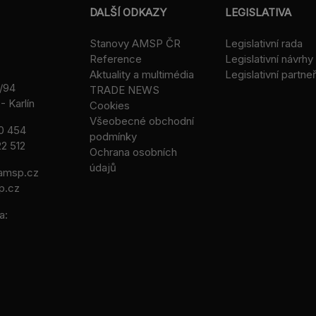
DALŠÍ ODKAZY
LEGISLATIVA
Stanovy AMSP ČR
Legislativní rada
Reference
Legislativní návrhy
Aktuality a multimédia
Legislativní partneř
/94
TRADE NEWS
- Karlín
Cookies
Všeobecné obchodní
0 454
podmínky
2 512
Ochrana osobních
údajů
msp.cz
p.cz
a: