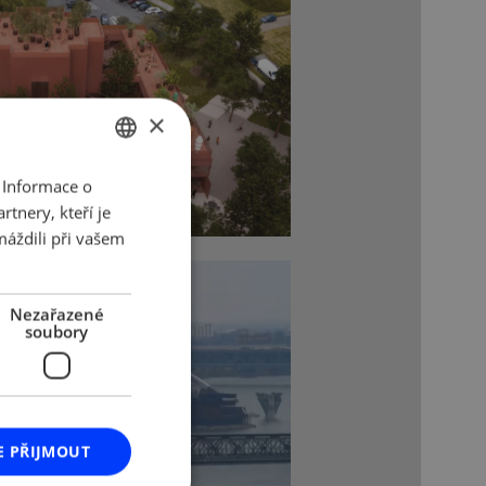
×
 Informace o
CZECH
tnery, kteří je
ENGLISH
máždili při vašem
Nezařazené
soubory
E PŘIJMOUT