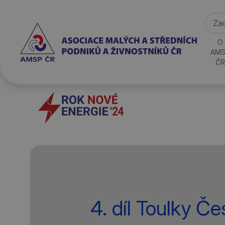
O
AMS
ČR
4. díl Toulky Č