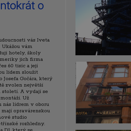
ntokrát o
udoucnosti vás Iveta
í. Ukážou vám
ují hotely, školy
Ameriky jich firma
 60 tisíc a její
ou lidem sloužit
o Josefa Gočára, který
A vydají se
ontáží. Už
u nás lídrem v oboru
ě mají opravárenskou
mové studio
třínské rozhledny.
a D1, který se