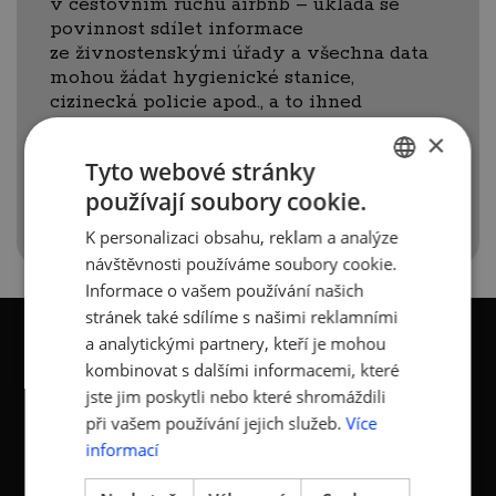
v cestovním ruchu airbnb – ukládá se
povinnost sdílet informace
ze živnostenskými úřady a všechna data
mohou žádat hygienické stanice,
cizinecká policie apod., a to ihned
po otevření hranic (souvisí s chytrou
×
karanténou).
Tyto webové stránky
používají soubory cookie.
CZECH
K personalizaci obsahu, reklam a analýze
ENGLISH
návštěvnosti používáme soubory cookie.
Informace o vašem používání našich
stránek také sdílíme s našimi reklamními
a analytickými partnery, kteří je mohou
kombinovat s dalšími informacemi, které
jste jim poskytli nebo které shromáždili
při vašem používání jejich služeb.
Více
KONTAKTY
informací
Asociace malých a
Sokolovská 100/94