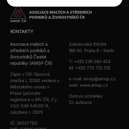
KONTAKTY
Asociace malých a
Sokolovská 100/94
středních podniků a
186 00 Praha 8 - Karlín
živnostníků České
T:
+420 236 080 454
republiky (AMSP ČR)
M:
+420 733 722 512
Zápis v OR: Spisová
e-mail:
amsp@amsp.cz
značka L 12282 vedená u
web: www.amsp.cz
Městského soudu v
Praze (původní
Datová schránka:
registrace u MV ČR, č.j.
ID: au9uavs
VS/1-1/48 640/01-R,
založeno r. 2001)
IČ: 26547783