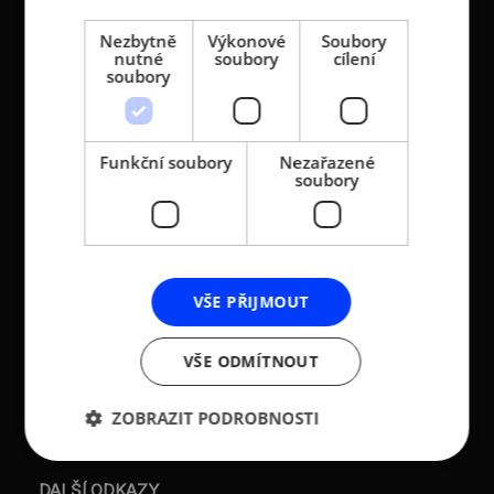
KONTAKTY
Nezbytně
Výkonové
Soubory
Asociace malých a
Sokolovská 100/94
nutné
soubory
cílení
soubory
středních podniků a
186 00 Praha 8 - Karlín
živnostníků České
T:
+420 236 080 454
republiky (AMSP ČR)
M:
+420 733 722 512
Funkční soubory
Nezařazené
Zápis v OR: Spisová
soubory
e-mail:
amsp@amsp.cz
značka L 12282 vedená u
web: www.amsp.cz
Městského soudu v
Praze (původní
Datová schránka:
registrace u MV ČR, č.j.
ID: au9uavs
VS/1-1/48 640/01-R,
VŠE PŘIJMOUT
založeno r. 2001)
IČ: 26547783
VŠE ODMÍTNOUT
DIČ: CZ26547783
ZOBRAZIT PODROBNOSTI
DALŠÍ ODKAZY