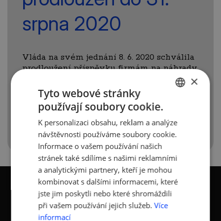
srpna 2020
Vláda na svém jednání 8. 6. 2020 schválila
prodloužení příspěvku firmám na náhrady
×
mezd do 31. srpna 2020.
Tyto webové stránky
Více informací zde:
používají soubory cookie.
https://www.mpsv.cz/web/cz/antivirus
CZECH
K personalizaci obsahu, reklam a analýze
ENGLISH
návštěvnosti používáme soubory cookie.
Informace o vašem používání našich
stránek také sdílíme s našimi reklamními
a analytickými partnery, kteří je mohou
kombinovat s dalšími informacemi, které
jste jim poskytli nebo které shromáždili
při vašem používání jejich služeb.
Více
informací