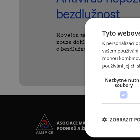
bezdlužnost
Tyto webové
Novelou zákona o zaměstnanosti
nouze dokládat v projektu Anti
K personalizaci 
o bezdlužnosti. Cílem je urychl
vašem používání n
mohou kombinovat
používání jejich s
Nezbytně nutn
soubory
ZOBRAZIT P