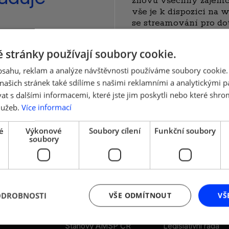
znovu všechny zájemce
vše je k dispozici na
se streamování pro do
instruktážní videa. Vše
 stránky používají soubory cookie.
 se ruší v době stavu
virus potvrzení
obsahu, reklam a analýze návštěvnosti používáme soubory cookie.
ení procesu vyplácení
ašich stránek také sdílíme s našimi reklamními a analytickými par
 s dalšími informacemi, které jste jim poskytli nebo které shro
lužeb.
Více informací
é
Výkonové
Soubory cílení
Funkční soubory
soubory
ODROBNOSTI
VŠE ODMÍTNOUT
VŠ
DALŠÍ ODKAZY
LEGISLATIVA
Stanovy AMSP ČR
Legislativní rada