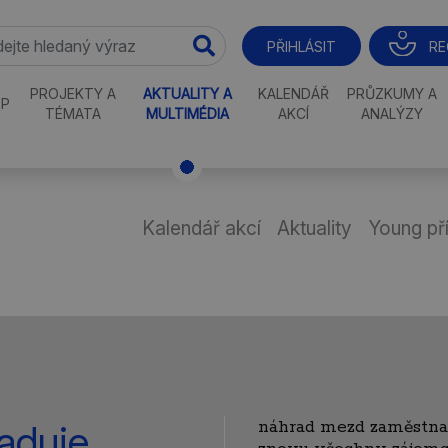
RE
PŘIHLÁSIT
PROJEKTY A
AKTUALITY A
KALENDÁŘ
PRŮZKUMY A
P
TÉMATA
MULTIMÉDIA
AKCÍ
ANALÝZY
Kalendář akcí
Aktuality
Young př
náhrad mezd zaměstna
aduje