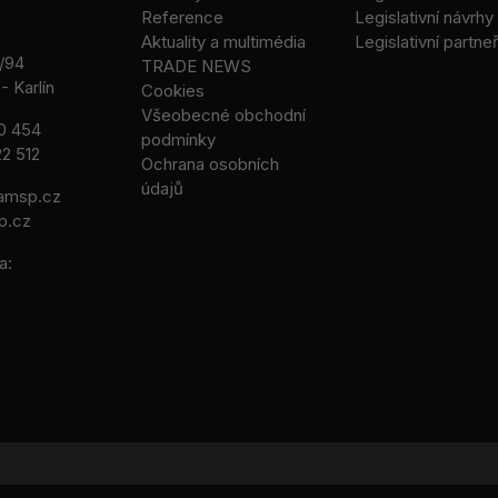
Reference
Legislativní návrhy
Aktuality a multimédia
Legislativní partneř
/94
TRADE NEWS
- Karlín
Cookies
Všeobecné obchodní
0 454
podmínky
2 512
Ochrana osobních
údajů
msp.cz
p.cz
a: