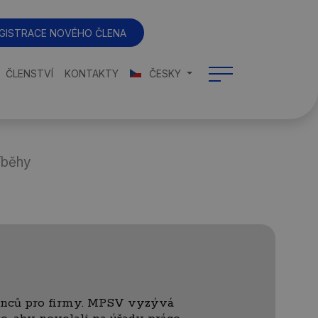
GISTRACE NOVÉHO ČLENA
ČLENSTVÍ
KONTAKTY
ČESKY
íběhy
nců pro firmy. MPSV vyzývá