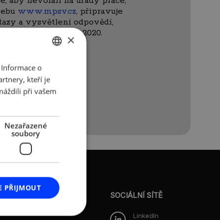
, aby nevolali na úřady práce,
 webu
www.mpsv.cz
, připravuje
tazy a vysvětlení odpovědí,
 se spouští 6. dubna 2020.
×
 Informace o
CZECH
tnery, kteří je
ENGLISH
máždili při vašem
Nezařazené
soubory
O AMSP ČR
E PŘIJMOUT
Představenstvo
SOCIÁLNÍ SÍTĚ
Dozorčí rada
LinkedIn