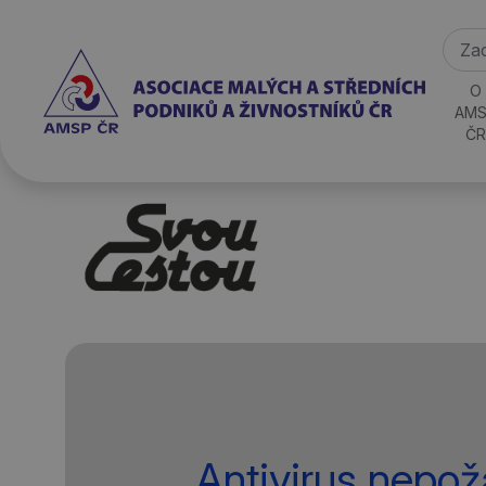
O
AMS
ČR
Antivirus nepož