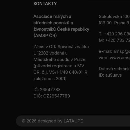
KONTAKTY
Asociace malých a
Sokolovská 100
středních podniků a
186 00 Praha 8 
živnostníků České republiky
T:
+420 236 08
(AMSP ČR)
M:
+420 733 72
Zápis v OR: Spisová značka
e-mail:
amsp@a
L 12282 vedená u
web: www.ams
Městského soudu v Praze
(původní registrace u MV
Datová schránk
ČR, č.j. VS/1-1/48 640/01-R,
ID: au9uavs
založeno r. 2001)
IČ: 26547783
DIČ: CZ26547783
© 2026 designed by
LATAUPE